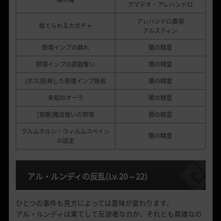
アマデオ・アレハンドロ
アレハンドロ農場
捨てられるカボチャ
アルスティン
祭壇インプの群れ
闇の精霊
祭壇インプの武器奪い
闇の精霊
[ボス]狂奔した祭壇インプ隊長
闇の精霊
未知のオーラ
闇の精霊
[覚醒]魔法使いの祭壇
闇の精霊
クルムホルン・ウィルムスベイン
闇の精霊
の認定
アル・ルンディの反乱
(Lv.20
～
22)
ひとつの事件も見方によっては意味が変わります。
アル・ルンディは果てして反逆者なのか、それとも英雄なの