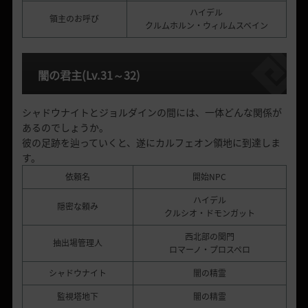
ハイデル
領主のお呼び
クルムホルン・ウィルムスベイン
闇の君主
(Lv.31
～
32)
シャドウナイトとジョルダインの間には、一体どんな関係が
あるのでしょうか。
彼の足跡を辿っていくと、遂にカルフェオン領地に到達しま
す。
依頼名
開始NPC
ハイデル
隠密な頼み
クルシオ・ドモンガット
西北部の関門
抽出場管理人
ロマーノ・プロスペロ
シャドウナイト
闇の精霊
監視塔地下
闇の精霊