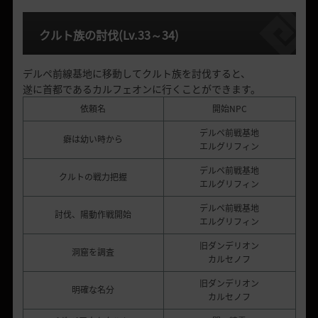
クルト族の討伐
(Lv.33
～
34)
デルペ前線基地に移動してクルト族を討伐すると、
遂に首都であるカルフェオンに行くことができます。
依頼名
開始NPC
デルペ前戦基地
癖は幼い時から
エルグリフィン
デルペ前戦基地
クルトの戦力把握
エルグリフィン
デルペ前戦基地
討伐、陽動作戦開始
エルグリフィン
旧ダンデリオン
洞窟を調査
カルセノフ
旧ダンデリオン
明確な名分
カルセノフ