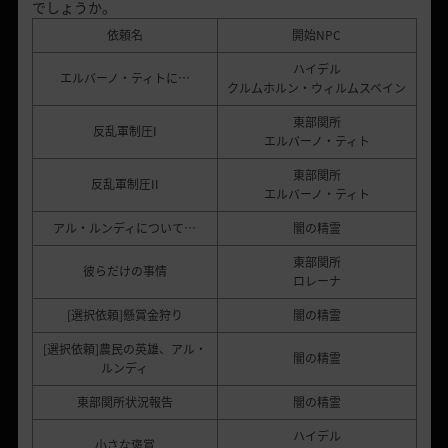
でしょうか。
依頼名
開始NPC
ハイデル
エルバーノ・ティトに…
クルムホルン・ウィルムスベイン
東部関所
反乱軍制圧I
エルバーノ・ティト
東部関所
反乱軍制圧II
エルバーノ・ティト
アル・ルンディについて…
闇の精霊
東部関所
彼らだけの事情
ロレーナ
[選択依頼]懸賞金狩り
闇の精霊
[選択依頼]農民の英雄、アル・
闇の精霊
ルンディ
東部関所状況報告
闇の精霊
ハイデル
小さな褒賞