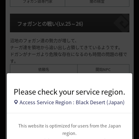
フォガン語専門家
闇の精霊
フォガンとの戦い
(Lv.25
～
26)
沼地のフォガン達の勢力が増して、
ナーガ達を領地から追い出し占領してきているようです。
ドガンがナーガより危険な存在になるのも時間の問題の様で
す。
依頼名
開始NPC
賢いカエル
闇の精霊
Please check your service region.
魔法を使うフォガン
闇の精霊
Access Service Region : Black Desert (Japan)
[ボス]フォガン王子のティティウム
闇の精霊
狂信徒に偽装した兵士
闇の精霊
This website is optimized for users from the Japan
region.
クザカの狂信者
(Lv.27
～
28)