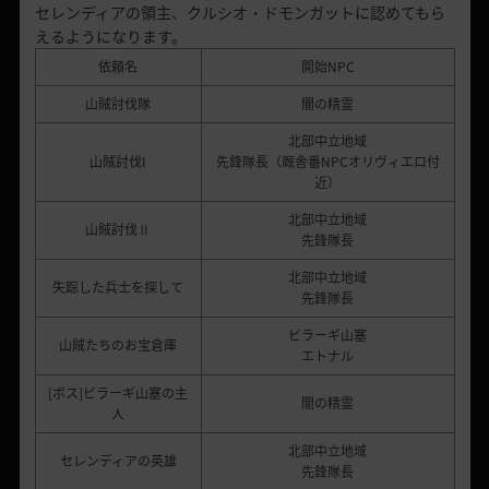
セレンディアの領主、クルシオ・ドモンガットに認めてもら
えるようになります。
依頼名
開始NPC
山賊討伐隊
闇の精霊
北部中立地域
山賊討伐I
先鋒隊長（厩舎番NPCオリヴィエロ付
近）
北部中立地域
山賊討伐Ⅱ
先鋒隊長
北部中立地域
失踪した兵士を探して
先鋒隊長
ビラーギ山塞
山賊たちのお宝倉庫
エトナル
[ボス]ビラーギ山塞の主
闇の精霊
人
北部中立地域
セレンディアの英雄
先鋒隊長