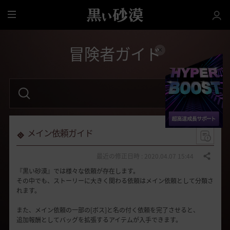
全
体
冒険者ガイド
検
索
語
句
を
入
力
メイン依頼ガイド
し
て
く
最近の修正日時 : 2020.04.07 15:44
共有する
だ
『黒い砂漠』では様々な依頼が存在します。
さ
い
その中でも、ストーリーに大きく関わる依頼はメイン依頼として分類さ
。
れます。
また、メイン依頼の一部の[ボス]と名の付く依頼を完了させると、
追加報酬としてバッグを拡張するアイテムが入手できます。