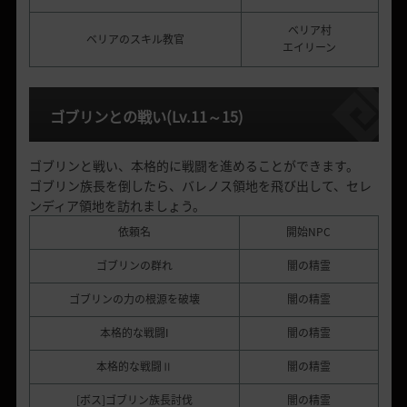
ベリア村
ベリアのスキル教官
エイリーン
ゴブリンとの戦い
(Lv.11
～
15)
ゴブリンと戦い、本格的に戦闘を進めることができます。
ゴブリン族長を倒したら、バレノス領地を飛び出して、セレ
ンディア領地を訪れましょう。
依頼名
開始NPC
ゴブリンの群れ
闇の精霊
ゴブリンの力の根源を破壊
闇の精霊
本格的な戦闘I
闇の精霊
本格的な戦闘Ⅱ
闇の精霊
[ボス]ゴブリン族長討伐
闇の精霊