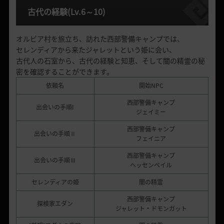
古代の経験
(Lv.6
～
10)
オルビア村を旅立ち、訪れた西部警備キャンプでは、
セレンディアから来たジャレットという姫に会い、
古代人の石室から、古代の経験と知恵、そして闇の精霊の秘
密を確認することができます。
依頼名
開始NPC
西部警備キャンプ
出会いの手順I
ジェイミー
西部警備キャンプ
出会いの手順Ⅱ
フェイニア
西部警備キャンプ
出会いの手順Ⅲ
ヘッセンベイル
セレンディアの姫
闇の精霊
西部警備キャンプ
探検家エダン
ジャレット・ドモンガット