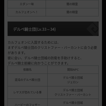
エダン一味
闇の精霊
カルフェオンへ！
闇の精霊
デルペ騎士団
(Lv.33
～
34)
カルフェオンに入国するためには、
まずデルペ騎士団のクリストファー・バーカントに会う必要
があります。
彼に会い、デルペ騎士団城の防衛を手助けすると、
デルペ騎士前線に向かうことができます。
依頼名
開始NPC
デルペ騎士団城
混沌のデルペ騎士団
ジェロン
デルペ騎士団城
レヤスが恐れている事
クリストファー・バーカント
デルペ騎士団城
ハーピーのフェザー