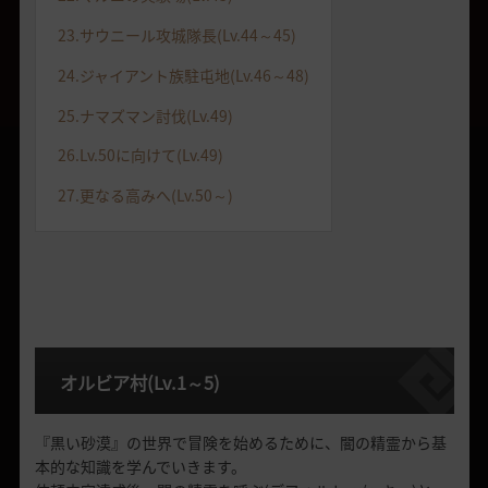
23.サウニール攻城隊長(Lv.44～45)
24.ジャイアント族駐屯地(Lv.46～48)
25.ナマズマン討伐(Lv.49)
26.Lv.50に向けて(Lv.49)
27.更なる高みへ(Lv.50～)
オルビア村
(Lv.1
～
5)
『黒い砂漠』の世界で冒険を始めるために、闇の精霊から基
本的な知識を学んでいきます。