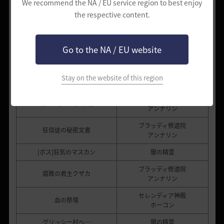
We recommend the NA / EU service region to best enjoy
the respective content.
狂信者の住民を拉致しているとします。
血色修道院で狂信を倒して彼らの目的を確認してみてくださ
い。
Go to the NA / EU website
依頼名
開始NPC
ブラッディ修道院
指令書奪い
Stay on the website of this region
アンナリン
ブラッディ修道院
戦いになれた狂信徒
アンナリン
ブラッディ修道院
狂信徒の秘密文書
アンナリン
[ボス]狂気のマスカン
闇の精霊
ブラッディ修道院
腐敗の君主クザカ
アンナリン
セレンディア神殿
血の祭壇
ホーコン
グリッシー村へ…
闇の精霊