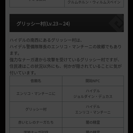
クルムホルン・ウィルムスベイン
グリッシー村
(Lv.23
～
24)
ハイデルの南西にあるグリッシー村は、
ハイデル警備隊隊長のエンリコ・マンチーニの故郷でもあり
ます。
強力なナーガ達から攻撃を受けているグリッシー村ですが、
住民達はこの状況以外にも、何かが隠されていることに気が
付いています。
依頼名
開始NPC
ハイデル
エンリコ・マンチーニに
ジョルダイン・デュカス
ハイデル
グリッシー村
エンリコ・マンチーニ
赤いヒレのナーガたち
闇の精霊
湿地ナーガ討伐
闇の精霊