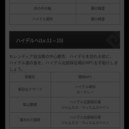
井の中の蛙
闇の精霊
ハイデル関所
闇の精霊
ハイデルへ
(Lv.11
～
15)
セレンディア自治領の中心都市、ハイデルを訪れる前に、
ハイデル道の長を、ハイデル北部採石場のNPCを手助けしま
しょう。
依頼名
開始NPC
ハイデル峡谷
豪宕なドワーフ
カークレー
ハイデル北部採石場
鉱山整理
ジャムカス・ウィルムスベイン
ハイデル北部採石場
襲われた痕跡
ジャムカス・ウィルムスベイン