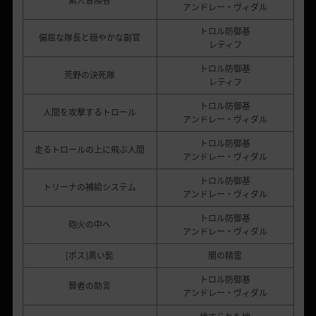
素人冒険者
アンドレー・ヴィダル
トロル防御基
偏屈な隊長と穏やかな副官
レティフ
トロル防御基
荒野の決死隊
レティフ
トロル防御基
人間を攻撃するトロール
アンドレー・ヴィダル
トロル防御基
走るトロールの上に飛ぶ人間
アンドレー・ヴィダル
トロル防御基
トリーナの補給システム
アンドレー・ヴィダル
トロル防御基
砲火の中へ
アンドレー・ヴィダル
[ボス]黒い髭
闇の精霊
トロル防御基
賢者の助言
アンドレー・ヴィダル