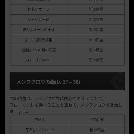
怪しいオーラ
闇の精霊
安らいと平穏
闇の精霊
強力なオーラの正体
闇の精霊
[ボス]遺跡守護塔
闇の精霊
[覚醒]ブリの森の洞窟
闇の精霊
フローリン村へ…
闇の精霊
メンフクロウの森
(Lv.37
～
38)
闇の精霊は、メンフクロウに関心があるようです。
フローリン村を助けることも兼ねて、メンフクロウを退治し
ましょう。
依頼名
開始NPC
恐ろしいフクロウ
闇の精霊