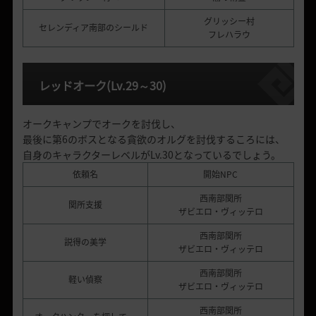
グリッシー村
セレンディア南部のシールド
フレハラウ
レッドオーク
(Lv.29
～
30)
オークキャンプでオークを討伐し、
最後に第6のボスとなる貪欲のオルグを討伐するころには、
自身のキャラクターレベルがLv.30となっているでしょう。
依頼名
開始NPC
西南部関所
関所支援
ザビエロ・ヴィッテロ
西南部関所
説得の美学
ザビエロ・ヴィッテロ
西南部関所
軽い偵察
ザビエロ・ヴィッテロ
西南部関所