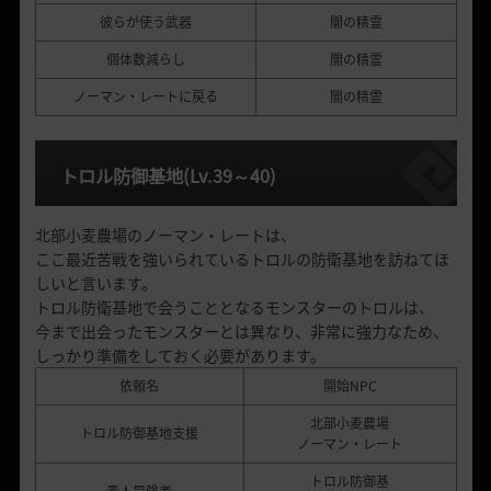
彼らが使う武器
闇の精霊
個体数減らし
闇の精霊
ノーマン・レートに戻る
闇の精霊
トロル防御基地
(Lv.39
～
40)
北部小麦農場のノーマン・レートは、
ここ最近苦戦を強いられているトロルの防衛基地を訪ねてほ
しいと言います。
トロル防衛基地で会うこととなるモンスターのトロルは、
今まで出会ったモンスターとは異なり、非常に強力なため、
しっかり準備をしておく必要があります。
依頼名
開始NPC
北部小麦農場
トロル防御基地支援
ノーマン・レート
トロル防御基