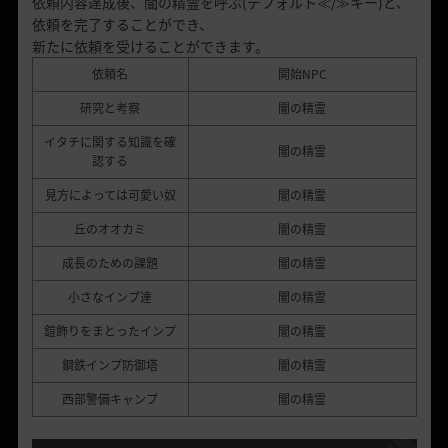
依頼内容達成後、闇の精霊を呼ぶ(デフォルト≪/≫キー)と、
依頼を完了することができ、
新たに依頼を受けることができます。
依頼名
開始NPC
研究と考察
闇の精霊
イタチに関する知識を確
闇の精霊
認する
見方によっては可愛い奴
闇の精霊
丘のオオカミ
闇の精霊
成長のための課題
闇の精霊
小さなインプ達
闇の精霊
鎧飾りをまとったインプ
闇の精霊
鋼鉄インプ防御塔
闇の精霊
西部警備キャンプ
闇の精霊