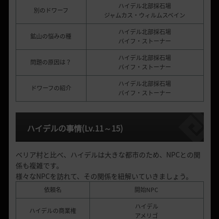
ハイデル北部採石場
別のドワーフ
ジャムカス・ウィルムスベイン
ハイデル北部採石場
鉱山の悩みの種
バイフ・ストーナー
ハイデル北部採石場
問題の原因は？
バイフ・ストーナー
ハイデル北部採石場
ドワーフの紹介
バイフ・ストーナー
ハイデルの事情
(Lv.11
～
15)
ベリア村と比べ、ハイデルは大きな都市のため、NPCとの関
係も複雑です。
様々なNPCを訪れて、その関係を紐解いていきましょう。
依頼名
開始NPC
ハイデル
ハイデルの商業権
アメリゴ