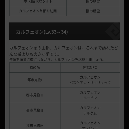
[ボス]巨大なクルト
闇の精霊
カルフェオン首都を訪問
闇の精霊
カルフェオン
(Lv.33
～
34)
カルフェオン領の主都、カルフェオンは、これまで訪れたど
んな街よりも大きな街です。
依頼を順番に進行しながら、カルフェオンを堪能しましょう。
依頼名
開始NPC
カルフェオン
都市見物I
バスケアン・リュリュック
カルフェオン
都市見物Ⅱ
ルービン
カルフェオン
都市見物Ⅲ
アルケム
カルフェオン
都市見物Ⅳ
アンジェラ