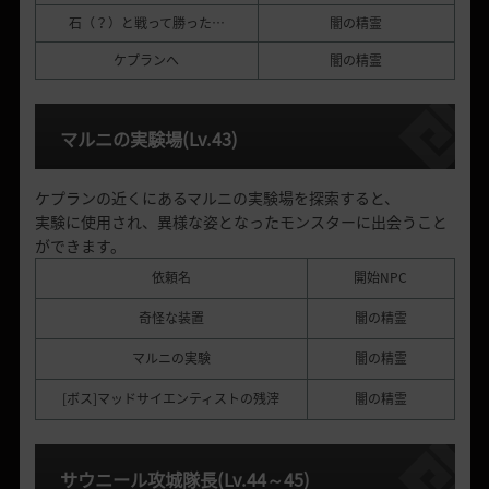
石（？）と戦って勝った…
闇の精霊
ケプランへ
闇の精霊
マルニの実験場
(Lv.43)
ケプランの近くにあるマルニの実験場を探索すると、
実験に使用され、異様な姿となったモンスターに出会うこと
ができます。
依頼名
開始NPC
奇怪な装置
闇の精霊
マルニの実験
闇の精霊
[ボス]マッドサイエンティストの残滓
闇の精霊
サウニール攻城隊長
(Lv.44
～
45)