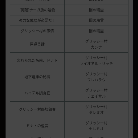
[覚醒]ナーガ族の遺物
闇の精霊
強力な武器が必要だ！
闇の精霊
グリッシー村の事情
闇の精霊
グリッシー村
戸惑う話
カンナ
グリッシー村
忘れられた名前、ドナト
ライオネル・リッチ
グリッシー村
地下倉庫の秘密
フレハラウ
グリッシー村
ハイデル調査官
チェイサル
グリッシー村
グリッシー村廃墟調査
セレミオ
グリッシー村
ドナトの遺言
セレミオ