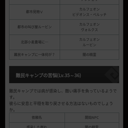
カルフェオン
都市見物Ⅴ
ビデオンス・ベルッチ
カルフェオン
都市の叫び屋ルービン
ヴォルクス
カルフェオン
北部小麦農場に…
ルービン
難民キャンプに一体何が？
闇の精霊
難民キャンプの苦悩
(Lv.35
～
36)
難民キャンプでは病が感染し、酷い痛手を負っているようで
す。
彼らに安息と平穏を取り戻させる方法はないものでしょう
か。
依頼名
開始NPC
感染した群れ
闇の精霊