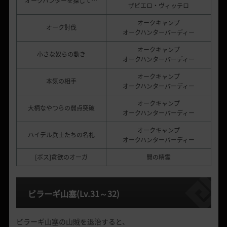
オークハンターを探して…
ザビエロ・ヴィッテロ
オークキャンプ
オーク討伐
オークハンターバーディー
オークキャンプ
小さな奴らの動き
オークハンターバーディー
オークキャンプ
本気の相手
オークハンターバーディー
オークキャンプ
大柄なやつらの弱点突破
オークハンターバーディー
オークキャンプ
ハイデル兵士たちの名札
オークハンターバーディー
[ボス]貪欲のオーガ
闇の精霊
ビラーギ山塞
(Lv.31
～
32)
ビラーギ山塞の山賊を退治すると、