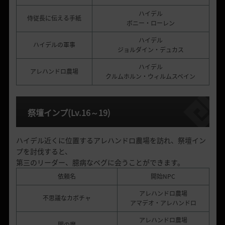
ハイデル
侍従長に伝える手紙
ボニー・ローレン
ハイデル
ハイデルの軍事
ジョルダイン・デュカス
ハイデル
アレハンドロ農場
クルムホルン・ウィルムスベイン
祭壇インプ
(Lv.16
～
19)
ハイデル近くに位置するアレハンドロ農場を訪れ、祭壇イン
プを討伐すると、
第三のリーダー、臆病なベグに会うことができます。
依頼名
開始NPC
アレハンドロ農場
不思議なカボチャ
アマデオ・アレハンドロ
アレハンドロ農場
闇の魔