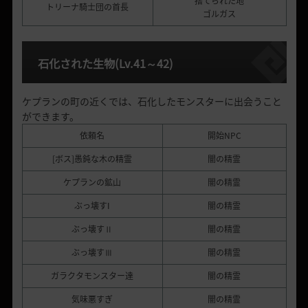
捨てられた地
トリーナ騎士団の首長
ゴルガス
石化された生物
(Lv.41
～
42)
ケプランの町の近くでは、石化したモンスターに出会うこと
ができます。
依頼名
開始NPC
[ボス]愚鈍な木の精霊
闇の精霊
ケプランの鉱山
闇の精霊
ぶっ壊すI
闇の精霊
ぶっ壊すⅡ
闇の精霊
ぶっ壊すⅢ
闇の精霊
ガラクタモンスター達
闇の精霊
気味悪すぎ
闇の精霊