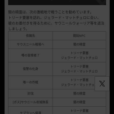
闇の精霊は、次の激戦地で戦うことを勧めています。
トリーナ要塞を訪れ、ジェラード・マットチェロに会い、
彼のお墨付きを得るために、サウニールウォーリア等を退治
しましょう。
依頼名
開始NPC
サウスニール戦場へ
闇の精霊
トリーナ要塞
噂の冒険者？
ジェラード・マットチェロ
トリーナ要塞
復讐の化身
ジェラード・マットチェロ
トリーナ要塞
唯一の作戦
ジェラード・マットチェロ
討伐
闇の精霊
[ボス]サウニール攻城隊長
闇の精霊
トリーナ要塞
ケプランへ帰還