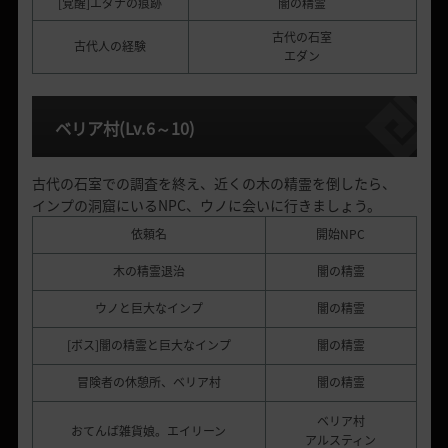
[覚醒]エダナの痕跡
闇の精霊
古代の石室
古代人の経験
エダン
ベリア村
(Lv.6
～
10)
古代の石室での調査を終え、近くの木の精霊を倒したら、
インプの洞窟にいるNPC、ウノに会いに行きましょう。
依頼名
開始NPC
木の精霊退治
闇の精霊
ウノと巨大なインプ
闇の精霊
[ボス]闇の精霊と巨大なインプ
闇の精霊
冒険者の休憩所、ベリア村
闇の精霊
ベリア村
おてんば雑貨娘。エイリーン
アルスティン