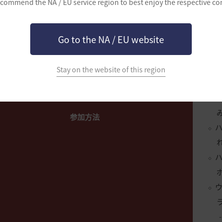
commend the NA / EU service region to best enjoy the respective co
チャ
ドコ
Go to the NA / EU website
ハ
Stay on the website of this region
アチ
参加方法
ハ