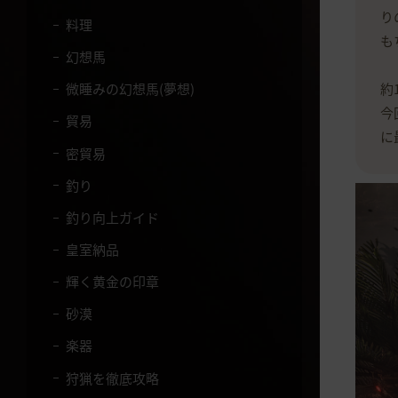
り
料理
も
幻想馬
約
微睡みの幻想馬(夢想)
今
貿易
に
密貿易
釣り
釣り向上ガイド
皇室納品
輝く黄金の印章
砂漠
楽器
狩猟を徹底攻略