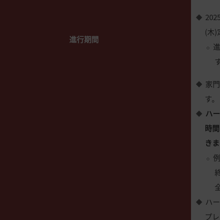
20
(木
進行期間
家門
す。
ハ
時間
きま
例
ハー
プレ