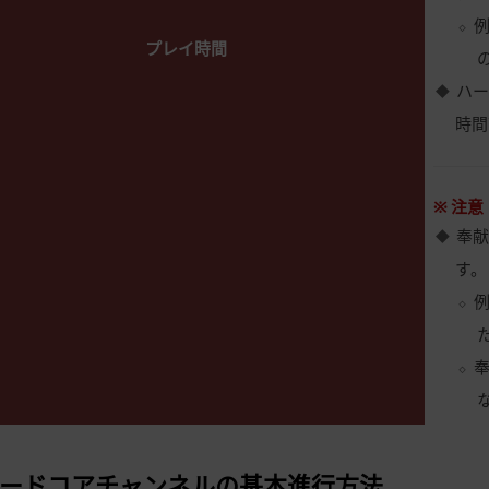
例
プレイ時間
ハ
時間
※ 注意
奉
す。
例
ードコアチャンネルの基本進行方法