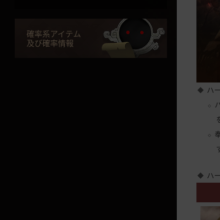
終末の月グランプリ
荘園家具と造形物(共用)
確率系アイテム
及び確率情報
荘園家具と造形物(室内)
荘園家具と造形物(室外)
調教
ハ
搭乗物レベルダウン
カルフェオン地域
狩り場全部を見る★
ジャイアント駐屯地
ハ
マンシャの森
カイア湖(ナマズマンキャンプ)