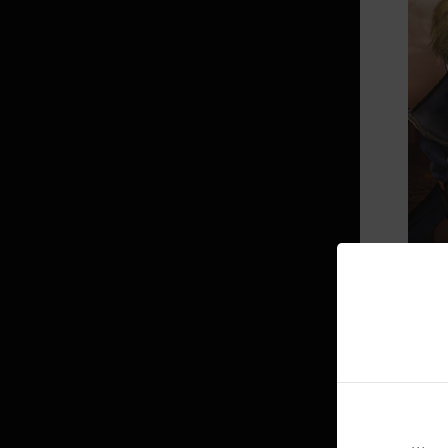
ルツム駐屯地
エントの森
放棄された修道院
カルフェオン寺院
ヘッセ聖域
セレンディア神殿
北カイア山(変異木の精霊)
星の墓場
ハー
メディア地域
ハ
狩り場全部を見る★
廃鉄鉱山
メイン族巣窟