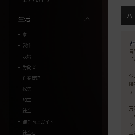
エダナの王位
て
く
ハ
だ
生活
さ
い
。
家
製作
冒
栽培
「
労働者
今
作業管理
険
採集
ォ
加工
荒
錬金
し
錬金向上ガイド
ン
錬金石
上