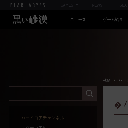
赤の戦場
GAMES
NEWS
GEA
赤の戦場：首都バレンシア
ニュース
ゲーム紹介
修練の祭壇
ワールドボス
フィールドボス
アグリスの熱気
ソラレの闘技場
闇の狭間
戦闘
ハー
ギルドボス
検
索
水晶プリセット
語
句
薔薇戦争
を
入
ハードコアチャンネル
力
し