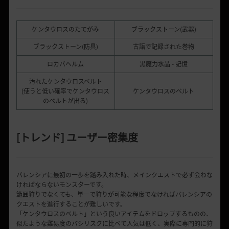
ケンタウロスのたてがみ
ブラックストーン(武器)
ブラックストーン(防具)
古語で記録された巻物
ロカバヘルム
黒魔力水晶 - 記憶
汚れたケンタウロスベルト
(使うと低い確率でケンタウロス
ケンタウロスのベルト
のベルトが出る)
[
トレンド
]
ユーザー密集度
バレンシアに最初の一歩を踏み入れた時、メインクエストで必ず会わな
ければならないモンスターです。
範囲狩りでなくても、単一で狩りが可能な程度でなければバレンシアの
クエストを進行することが難しいです。
「ケンタウロスのベルト」という良いアイテムをドロップするものの、
似たような難易度のバシリスクに比べて人気は低く、実際に専門的に狩