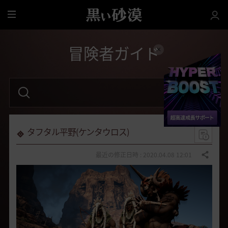
全
体
冒険者ガイド
検
索
語
句
を
入
力
タフタル平野(ケンタウロス)
し
て
く
最近の修正日時 : 2020.04.08 12:01
共有する
だ
さ
い
。