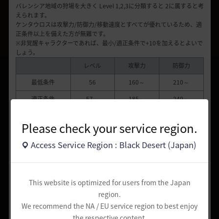
バレンシア地域の狩場を大きく Level 1,2,3に分類すると 2に属すると考
えられます。
ケンタウロスは攻撃力/防御力/移動速度とすべてが優れているため、適
正条件以上を備えた方が無難です。
※非覚醒キャラクターであれば、最小/適正条件で+10を加えるとよいで
しょう。
レベル
攻撃力
防御力
最低条件
56
160～
210～
適正条件
57～
185～
240～
Please check your service region.
攻略ポイント
Access Service Region : Black Desert (Japan)
1) 注意すべき点
まず、ケンタウロスはバレンシア序盤で最も倒し難い相手です。移動速
This website is optimized for users from the Japan
度が速く、ダウン攻撃などへの免疫があるため注意が必要です。
region.
特に平野部にはケンタウロスが6～7匹ずつ群れをなしていますが、防
We recommend the NA / EU service region to best enjoy
御力が低い時に下手に攻撃すると死ぬ恐れがあります。
ケンタウロスとケンタウロス斧戦士をケンタウロスハンターの方へ移動
the respective content.