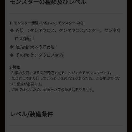
モンスターの種類及びレベル
1) モンスター情報 - Lv52～61 モンスター 中心
近接 : ケンタウロス、ケンタウロスハンター、ケンタウ
ロス斧戦士
遠距離: 大地の守護塔
その他: ケンタウロス宝箱
2)特徴
- 砂漠の入口である関所周辺で見ることができるモンスターです。
- 馬に乗って走り回っているとと死ぬ恐れがあるため、この地域ではい
つも警戒が必要です。
- 砂漠ではないため、砂漠デバフの懸念はありません。
レベル
/
装備条件