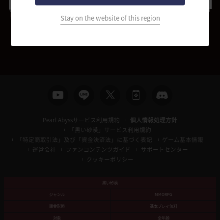
Stay on the website of this region
Pearl Abyssサービス利用規約
個人情報処理方針
「黒い砂漠」サービス利用規約
「特定商取引法」及び「資金決済法」に基づく表記
ゲーム基本情報
運営会社
ファンコンテンツガイド
サポートセンター
クッキーポリシー
黒い砂漠
ジャンル
MMORPG
課金形態
基本プレイ無料
対象
全年齢