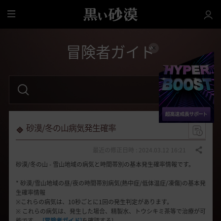
全
体
冒険者ガイド
検
索
語
句
を
入
力
砂漠/冬の山病気発生確率
し
て
く
最近の修正日時 : 2024.03.12 16:21
共有する
だ
砂漠/冬の山 - 雪山地域の病気と時間帯別の基本発生確率情報です。
さ
い
。
* 砂漠/雪山地域の昼/夜の時間帯別病気(熱中症/低体温症/凍傷)の基本発
生確率情報
※これらの病気は、10秒ごとに1回の発生判定があります。
※ これらの病気は、発生した場合、精製水、トウシキミ茶等で治療が可
能です。-
[冒険者ガイド]
を確認する]