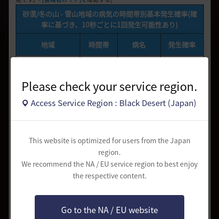
砂漠/冬の山 - 雪山地域の病気の時間帯別基本発生確率(確
率に基づき、10秒ごとに1回発生可能性あり)
地域
時間帯
病名
発生確率
昼
熱中症
5%
砂漠地域
Please check your service region.
夜
低体温症
4.5%
Access Service Region : Black Desert (Japan)
昼
凍傷
5%
冬の山 - 雪山地域
夜
低体温症
4.5%
This website is optimized for users from the Japan
region.
We recommend the NA / EU service region to best enjoy
the respective content.
修正依頼をする
共有する
Go to the NA / EU website