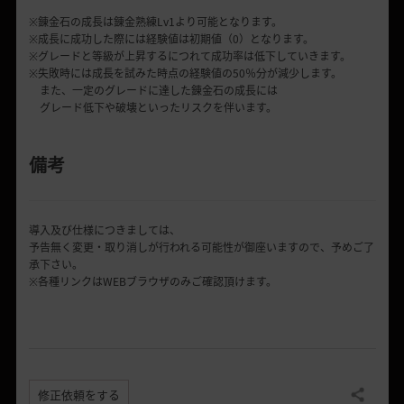
※錬金石の成長は錬金熟練Lv1より可能となります。
※成長に成功した際には経験値は初期値（0）となります。
※グレードと等級が上昇するにつれて成功率は低下していきます。
※失敗時には成長を試みた時点の経験値の50％分が減少します。
また、一定のグレードに達した錬金石の成長には
グレード低下や破壊といったリスクを伴います。
備考
導入及び仕様につきましては、
予告無く変更・取り消しが行われる可能性が御座いますので、予めご了
承下さい。
※各種リンクはWEBブラウザのみご確認頂けます。
修正依頼をする
共有する