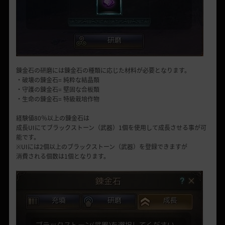
錬金石の研磨には錬金石の種類に応じた材料が必要となります。
・破壊の錬金石= 純粋な結晶類
・守護の錬金石= 堅固な合板類
・生命の錬金石= 特級栽培作物
経験値80％以上の錬金石は
成長UIにてブラックストーン（武器）1個を使用して成長させる事が可
能です。
※UIには2個以上のブラックストーン（武器）を登録できますが
消費される個数は1個となります。