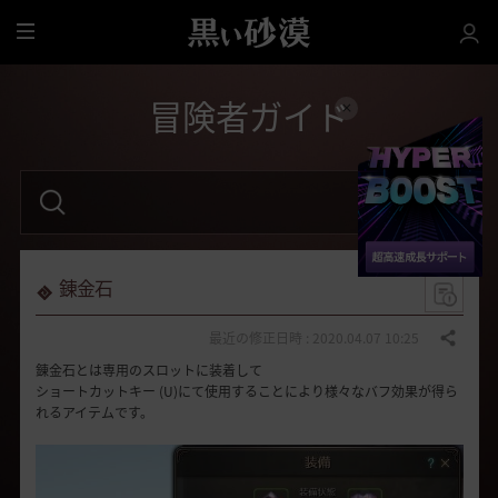
全
体
冒険者ガイド
検
索
語
句
を
入
力
錬金石
し
て
く
最近の修正日時 : 2020.04.07 10:25
共有する
だ
錬金石とは専用のスロットに装着して
さ
い
ショートカットキー (U)にて使用することにより様々なバフ効果が得ら
。
れるアイテムです。