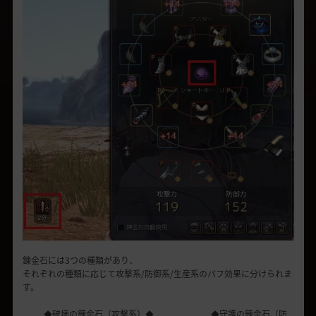
錬金石には3つの種類があり、
それぞれの種類に応じて攻撃系/防御系/生産系のバフ効果に分けられま
す。
◆破壊の錬金石（攻撃系）◆ ◆守護の錬金石（防