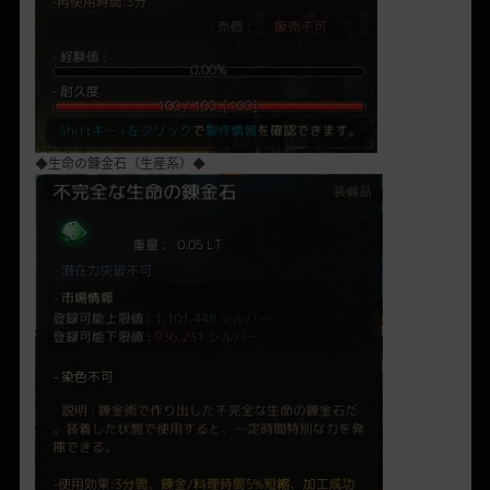
◆生命の錬金石（生産系）◆