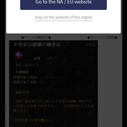
錬金石の成長について
Go to the NA / EU website
錬金石にはグレードと等級の2種類の成長要素があり、
Stay on the website of this region
グレードが上がると錬金石のバフ効果が上昇し、
等級が上がるとバフの種類が増えていきます。
◆ベースの錬金石◆ ◆グレード上昇時◆