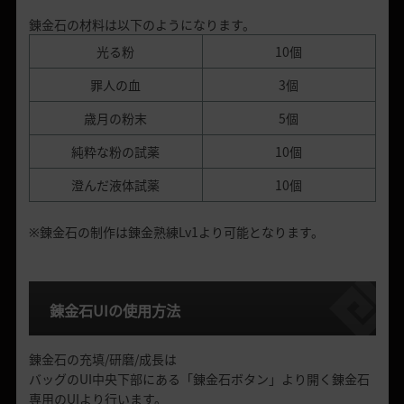
錬金石の材料は以下のようになります。
光る粉
10個
罪人の血
3個
歳月の粉末
5個
純粋な粉の試薬
10個
澄んだ液体試薬
10個
※錬金石の制作は錬金熟練Lv1より可能となります。
錬金石
UI
の使用方法
錬金石の充填/研磨/成長は
バッグのUI中央下部にある「錬金石ボタン」より開く錬金石
専用のUIより行います。