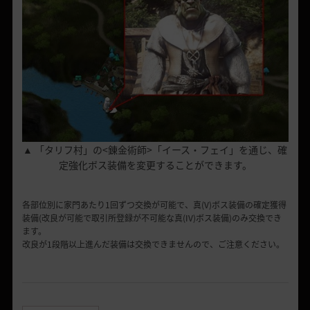
▲ 「タリフ村」の<錬金術師>「イース・フェイ」を通じ、確
定強化ボス装備を変更することができます。
各部位別に家門あたり1回ずつ交換が可能で、真(V)ボス装備の確定獲得
装備(改良が可能で取引所登録が不可能な真(IV)ボス装備)のみ交換でき
ます。
改良が1段階以上進んだ装備は交換できませんので、ご注意ください。