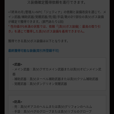
ス装備確定獲得依頼を進行できます。
<｢終末の月｣管理人>NPC「ジェティナ」の依頼と装備改良を通じて、メ
イン武器/補助武器/覚醒武器/兜/鎧/手袋/靴の計7部位の真(V)ボス装備
が確定で獲得できます。(家門あたり1回)
* 性向値が0未満の状態では、依頼「[真(V)ボス装備]：最高の取り引
き」を通じて獲得した真(IV)ボス装備を着用できません。
獲得できる真(V)ボス装備は以下となります。
最終獲得可能な装備(取引所登録不可)
<武器>
- メイン武器：真(V)クザカメイン武器または真(V)オピンメイン武
器
- 補助武器：真(V)ヌーベル補助武器または真(V)クツム補助武器
- 覚醒武器：真(V)ダンデリオン覚醒武器
<防具>
- 兜：真(V)ギアスのヘルムまたは真(V)グリフォンのヘルム
- 手袋：真(V)ベグのグローブまたは真(V)リブルのグローブ