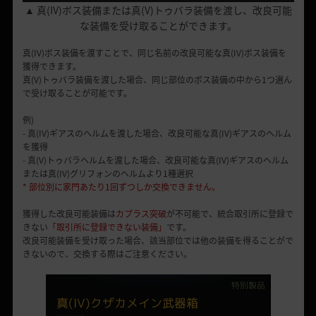
▲ 真(IV)ボス装備または真(V)トゥバラ装備を渡し、改良可能
な装備を受け取ることができます。
真(IV)ボス装備を渡すことで、同じ名前の改良可能な真(IV)ボス装備を
獲得できます。
真(V)トゥバラ装備を渡した場合、同じ部位のボス装備の中から1つ選ん
で受け取ることが可能です。
例)
- 真(IV)ギアスのヘルムを渡した場合、改良可能な真(IV)ギアスのヘルム
を獲得
- 真(V)トゥバラヘルムを渡した場合、改良可能な真(IV)ギアスのヘルム
または真(IV)グリフォンのヘルムより1種選択
* 部位別に家門あたり1回ずつしか交換できません。
獲得した改良可能装備は
カプラス突破
が不可能で、統合取引所に登録で
きない
「取引所に登録できない装備」
です。
改良可能装備を受け取った場合、該当部位では他の装備を得ることがで
きないので、交換する際はご注意ください。