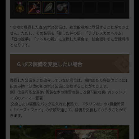
* 交換で獲得した真(V)ボス装備は、統合取引所に登録することができま
せん。ただし、その装備を「死した神の鎧」「ラブレスカのヘルム」
「旦の籠手」「アトルの靴」に交換した場合は、統合取引所に登録可能
となります。
6. ボス装備を変更したい場合
獲得した装備をまだ改良していない場合は、家門あたり各部位ごとに1
回のみ同一部位の別のボス装備に交換することができます。
例）改良可能な真(IV)愚鈍な木の精霊の鎧→改良可能な真(IV)レッドノ
ーズのアーマー変更
交換したい装備をバッグに入れた状態で、「タリフ村」の<錬金術師
>「イース・フェイ」の依頼を通じて、装備を交換してもらうことがで
きます。