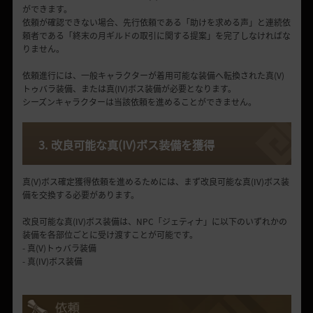
ができます。
依頼が確認できない場合、先行依頼である「助けを求める声」と連続依
頼者である「終末の月ギルドの取引に関する提案」を完了しなければな
りません。
依頼進行には、一般キャラクターが着用可能な装備へ転換された真(V)
トゥバラ装備、または真(IV)ボス装備が必要となります。
シーズンキャラクターは当該依頼を進めることができません。
3. 改良可能な真(IV)ボス装備を獲得
真(V)ボス確定獲得依頼を進めるためには、まず改良可能な真(IV)ボス装
備を交換する必要があります。
改良可能な真(IV)ボス装備は、NPC「ジェティナ」に以下のいずれかの
装備を各部位ごとに受け渡すことが可能です。
- 真(V)トゥバラ装備
- 真(IV)ボス装備