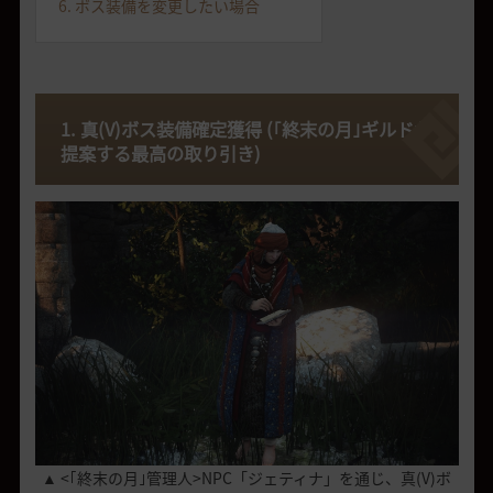
6. ボス装備を変更したい場合
1. 真(V)ボス装備確定獲得 (｢終末の月｣ギルドが
提案する最高の取り引き)
▲ <｢終末の月｣管理人>NPC「ジェティナ」を通じ、真(V)ボ