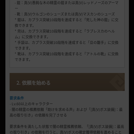
- 鎧：真(V)愚鈍な木の精霊の鎧または真(V)レッドノーズのアーマ
ー
- 靴：真(V)ウルゴンのシューズまたは真(V)マスカンのシューズ
* 鎧は、カプラス突破10段階を達成すると「死した神の鎧」に交
換できます。
* 兜は、カプラス突破10段階を達成すると「ラブレスカのヘル
ム」に交換できます。
* 手袋は、カプラス突破10段階を達成すると「旦の籠手」に交換
できます。
* 靴は、カプラス突破10段階を達成すると「アトルの靴」に交換
できます。
2. 依頼を始める
要求条件
- Lv.60以上のキャラクター
- 闇の精霊の推薦依頼「助けを求める声」および「[真(V)ボス装備]：最
高の取り引き」の依頼を完了させる
要求条件を満たした状態で闇の精霊推薦依頼、「[真(V)ボス装備]：最高
の取り引き」の依頼を行うと、真(V)ボスの確定獲得依頼を進めること