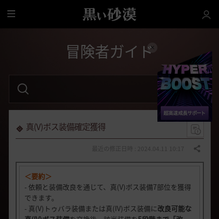
全
体
冒険者ガイド
検
索
語
句
を
入
力
真(V)ボス装備確定獲得
し
て
く
最近の修正日時 : 2024.04.11 10:17
共有する
だ
さ
い
＜要約＞
。
- 依頼と装備改良を通じて、真(V)ボス装備7部位を獲得
できます。
- 真(V)トゥバラ装備または真(IV)ボス装備に
改良可能な