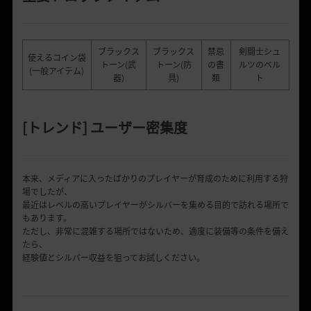
ブラックス
ブラックス
禁忌
剣闘士シュ
使えるコイン袋
トーン(武
トーン(防
の書
ルツのベル
(一般アイテム)
器)
具)
類
ト
[
トレンド
]
ユーザー密集度
本来、メディアに入ったばかりのプレイヤーが育成のために利用する狩
場でしたが、
最近はレベルの高いプレイヤーがシルバーを集める目的で訪れる場所で
もあります。
ただし、非常に混雑する場所ではないため、適度に装備等の条件を備え
たら、
経験値とシルバー収益を狙ってお試しください。