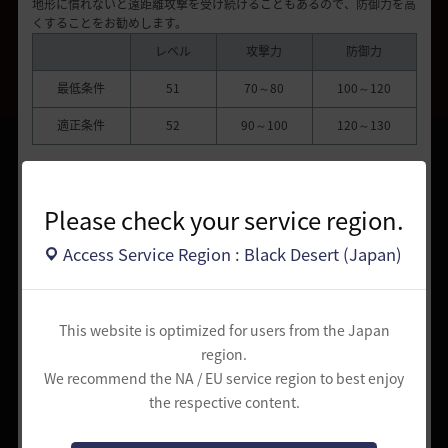
地形に慣れないと遠距離攻撃を受け続けることもあるので、防御力を高
くすることをお勧めします。
レベル
攻撃力
防御力
最低条件
51
70～80
100～120
適正条件
52
90～100
120～130
攻略ポイント
Please check your service region.
Access Service Region : Black Desert (Japan)
1) 注意すべき点
乱暴な放浪盗賊ジャイアント兵と放浪盗賊元素術師の攻撃力が高いた
め、常に注意が必要です。
放浪盗賊元素術師は早く倒した方がよく、放浪盗賊ジャイアント兵は
This website is optimized for users from the Japan
HPが高いため、
region.
ダウン系のスキルなどを利用した後、本格的な攻撃をすると効果的で
We recommend the NA / EU service region to best enjoy
す。
the respective content.
2) 主な位置と狩りルート
駐屯地の奥深いところにモンスターの密集度が高いポイントがありま