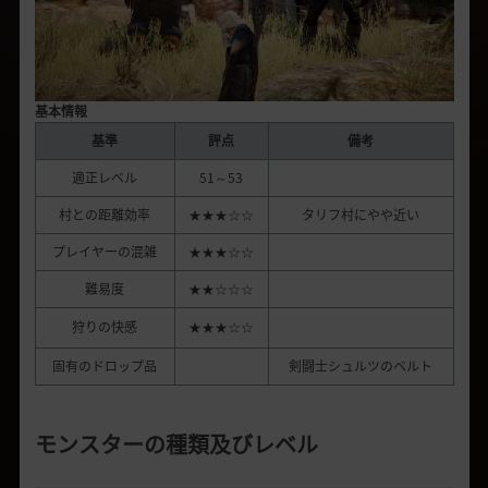
基本情報
基準
評点
備考
適正レベル
51～53
村との距離効率
★★★☆☆
タリフ村にやや近い
プレイヤーの混雑
★★★☆☆
難易度
★★☆☆☆
狩りの快感
★★★☆☆
固有のドロップ品
剣闘士シュルツのベルト
モンスターの種類及びレベル