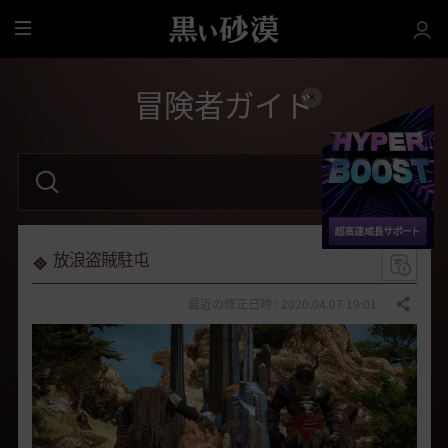
全
体
冒険者ガイド
検
索
語
句
を
入
力
放浪盗賊駐屯
し
て
く
最近の修正日時 : 2020.04.07 19:01
共有する
だ
さ
い
。