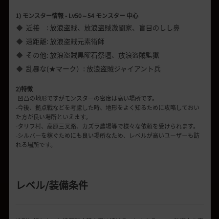
1) モンスター情報 - Lv50～54 モンスター 中心
近接 : 放浪盗賊、放浪盗賊激闘家、盲目のしし鼻
遠距離: 放浪盗賊元素術師
その他: 放浪盗賊黒曜石祭壇、放浪盗賊監獄
乱暴な(★マーク）: 放浪盗賊ジャイアント兵
2)特徴
-凹凸の地形ですがモンスターの密度は高い場所です。
-今後、拠点戦などを考慮した時、地形をよく知るために攻略しておい
た方が良い場所といえます。
-タリフ村、高原三叉路、カズラ農場等で様々な依頼を受けられます。
-シルバーを稼ぐためにも良い場所なため、レベルが高いユーザーも訪
れる場所です。
レベル
/
装備条件