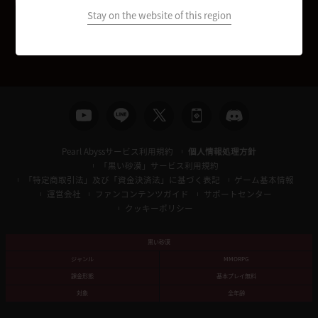
Stay on the website of this region
Pearl Abyssサービス利用規約
個人情報処理方針
「黒い砂漠」サービス利用規約
「特定商取引法」及び「資金決済法」に基づく表記
ゲーム基本情報
運営会社
ファンコンテンツガイド
サポートセンター
クッキーポリシー
黒い砂漠
ジャンル
MMORPG
課金形態
基本プレイ無料
対象
全年齢