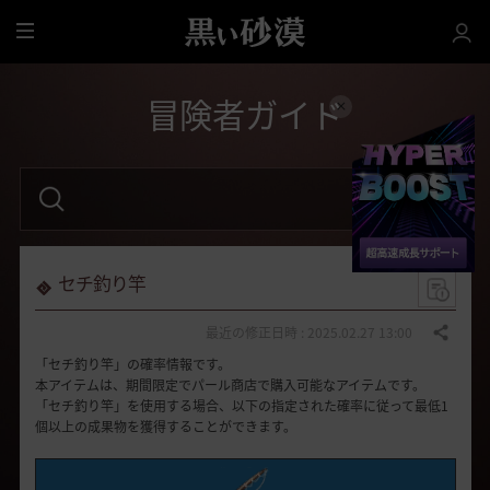
全
体
冒険者ガイド
検
索
語
句
を
入
力
セチ釣り竿
し
て
く
最近の修正日時 : 2025.02.27 13:00
共有する
だ
「セチ釣り竿」の確率情報です。
さ
い
本アイテムは、期間限定でパール商店で購入可能なアイテムです。
。
「セチ釣り竿」を使用する場合、以下の指定された確率に従って最低1
個以上の成果物を獲得することができます。