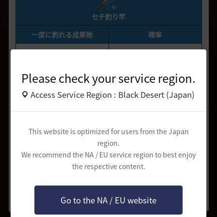
セチ釣り竿
一度に釣れる成果物
確率
1個
51.20%
2個
38.40%
Please check your service region.
3個
9.60%
Access Service Region : Black Desert (Japan)
4個
0.80%
This website is optimized for users from the Japan
region.
We recommend the NA / EU service region to best enjoy
the respective content.
修正依頼をする
共有する
Go to the NA / EU website