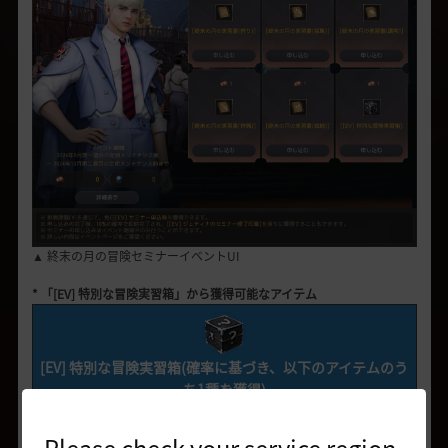
▲ 終末の月の冒険セミナーイベントUI
* 「[EV] 特別な冒険実習箱」から獲得可能なアイテム
[EV] 特別な冒険実習箱(確率に基づき、以下のアイテムのう
ち1種を獲得)
アイテム名
個数
確率