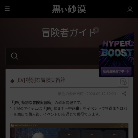
全
体
冒険者ガイド
検
索
語
句
を
入
力
[EV] 特別な冒険実習箱
し
て
く
最近の修正日時 : 2024.09.12 12:23
共有する
だ
「[EV] 特別な冒険実習箱」
の確率情報です。
さ
い
* 上記のアイテムは「
[EV] セミナー申込書
」をイベントで獲得またはパ
。
ール商店で購入後、イベントUIを通じて獲得できます。