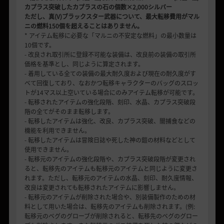
カプラス突破したカプラスの石の個数×2,000シルバー
ただし、真(V)ブラックスター武器について、最大転移費用がマル
ニの燃料150個を超えることはありません。
* アイテム転移に必要な「マルニの不安定な燃料」の最小数量は
10個です。
- 改良され取引所に登録不可能な装備は、改良前の装備の取引所
価格を基準とし、同じように算定されます。
- 着用している全ての装備の最大耐久度および現在の耐久度がす
べて回復しており、なおかつ転移キャラクターのバッグのスロッ
トが14マス以上空いている場合にのみアイテム転移が可能です。
- 転移されたアイテムの強化段階、刻印、水晶、カプラス突破段
階の全てがそのまま転移します。
- 転移したアイテムは強化、改良、カプラス突破、闇捕食などの
機能を利用できません。
- 転移したアイテムは冒険日誌や死した神の鎧の材料などとして
使用できません。
- 転移元のアイテムの強化段階や、カプラス突破段階が変更され
ると、転移先のアイテムも転移元のアイテムと同じように変更さ
れます。ただし、転移元のアイテムの水晶、刻印、耐久度情報、
改良は変更されても転移されたアイテムに影響しません。
- 転移元のアイテムが削除された場合や、別装備製作のための材
料として用いた場合は、転移先のアイテムも削除されます。(例:
転移元のベグのグローブが削除されると、転移先のベグのグロー