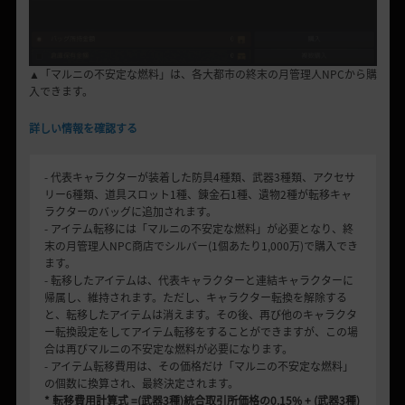
▲「マルニの不安定な燃料」は、各大都市の終末の月管理人NPCから購
入できます。
詳しい情報を確認する
- 代表キャラクターが装着した防具4種類、武器3種類、アクセサ
リー6種類、道具スロット1種、錬金石1種、遺物2種が転移キャ
ラクターのバッグに追加されます。
- アイテム転移には「マルニの不安定な燃料」が必要となり、終
末の月管理人NPC商店でシルバー(1個あたり1,000万)で購入でき
ます。
- 転移したアイテムは、代表キャラクターと連結キャラクターに
帰属し、維持されます。ただし、キャラクター転換を解除する
と、転移したアイテムは消えます。その後、再び他のキャラクタ
ー転換設定をしてアイテム転移をすることができますが、この場
合は再びマルニの不安定な燃料が必要になります。
- アイテム転移費用は、その価格だけ「マルニの不安定な燃料」
の個数に換算され、最終決定されます。
* 転移費用計算式 =(武器3種)統合取引所価格の0.15% + (武器3種)