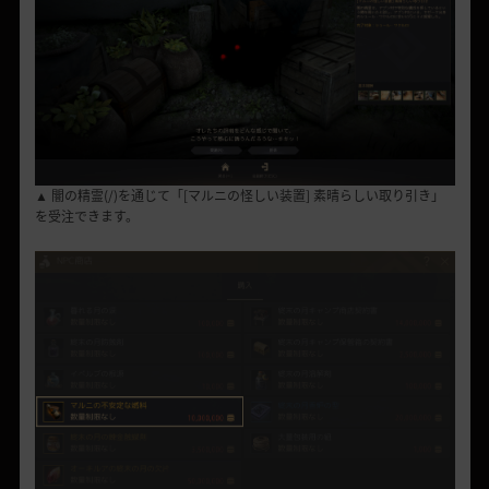
▲ 闇の精霊(/)を通じて「[マルニの怪しい装置] 素晴らしい取り引き」
を受注できます。