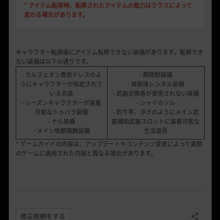
* アイテム転移時、転移されたアイテムの能力はクラスによって
変わる場合があります。
キャラクター転換後にアイテム転移できない装備があります。転移でき
ない装備は以下の通りです。
- カルフェオン貴族ドレスのよ
- 期間制装備
うにキャラクターが指定されて
- 貢献度レンタル装備
いる衣装
- 武器交換券が使用されない装備
- シーズンキャラクターが装着
- シャイのソル
可能なトゥバラ装備
- 釣り竿、浮きのようにメイン武
- ナル装備
器補助武器スロットに装着可能な
- メイン依頼報酬装備
生活道具
* ゲームガイドの内容は、アップデートやコンテンツ変更によって実際
のゲームに適用された内容と異なる場合があります。
修正依頼をする
共有する