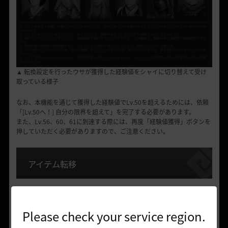
▲ 転換設定を行ったウサが獲得した経験値をシャイに切り替えて受け
取っている様子
なお、本機能を通じて獲得した経験値でLv.50を超えるためには、依頼
「[Lv.50へ！] 自分の限界を超えて」を完了する必要があります。
また、Lv.56、60、61に到達する際には、再度「経験値獲得」ボタンを
押していただく必要がありますので、ご注意ください。
アイテム転移
代表キャラクターと転換設定を行ったキャラクターが装備を共有できる
キャラクター転換のもう一つの機能、
「
マルニの怪しい装置
」を使った
アイテム転移
！
Please check your service region.
簡単に説明しますと、1つの装備を2人のキャラクターが共有して使用