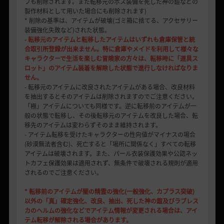
ブも削除されます。また転移元のボス装備を死した神の鎧などの
製作材料として用いた場合にも削除されます)
* 削除の基準は、アイテムが破壊(ゴミ箱に捨てる、アクセサリー
装備強化失敗など)された状態。
- 転移元のアイテムと転移したアイテムはいずれも倉庫保管と統
合取引所登録が出来ません。特に倉庫やメイドを利用して様々な
キャラクターで生活を楽しむ冒険家の方々は、転移時に「道具ス
ロット」のアイテム装着を解除した状態で進行しなければなりま
せん。
- 転移元のアイテムに改良されたアイテムがある場合、改良材料
を抽出するとそのアイテムは削除されますのでご注意ください。
「極」アイテムについても同様です。逆に転移前のアイテムが一
般の状態で転移し、その後転移元のアイテムを改良した場合、転
移先のアイテムは変わらずそのまま維持されます。
- アイテム転移を受けたキャラクターの性向値がマイナスの場合
(砂漠無法者含む)、死亡すると「場所に関係なく」すべての転移
アイテムは破壊されます。また、パール衣装保護効果や公認ネッ
トカフェ保護効果は適用されず、無条件で破壊される規則が適用
されるのでご注意ください。
* 転移前のアイテムが闇の精霊の強化(一般強化、カプラス突破)
以外の「真」確定強化、改良、抽出、死した神の鎧及びラブレス
カのヘルムの強化などでアイテム情報が変更される場合は、アイ
テム転移が解除される場合があります。