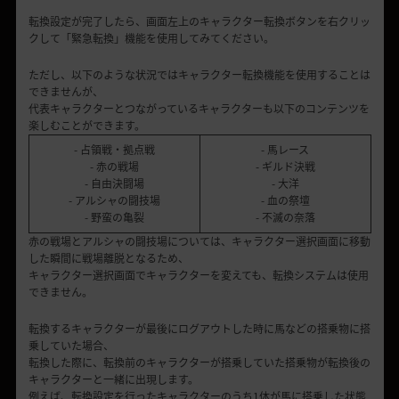
転換設定が完了したら、画面左上のキャラクター転換ボタンを右クリッ
クして「緊急転換」機能を使用してみてください。
ただし、以下のような状況ではキャラクター転換機能を使用することは
できませんが、
代表キャラクターとつながっているキャラクターも以下のコンテンツを
楽しむことができます。
- 占領戦・拠点戦
- 馬レース
- 赤の戦場
- ギルド決戦
- 自由決闘場
- 大洋
- アルシャの闘技場
- 血の祭壇
- 野蛮の亀裂
- 不滅の奈落
赤の戦場とアルシャの闘技場については、キャラクター選択画面に移動
した瞬間に戦場離脱となるため、
キャラクター選択画面でキャラクターを変えても、転換システムは使用
できません。
転換するキャラクターが最後にログアウトした時に馬などの搭乗物に搭
乗していた場合、
転換した際に、転換前のキャラクターが搭乗していた搭乗物が転換後の
キャラクターと一緒に出現します。
例えば、転換設定を行ったキャラクターのうち1体が馬に搭乗した状態