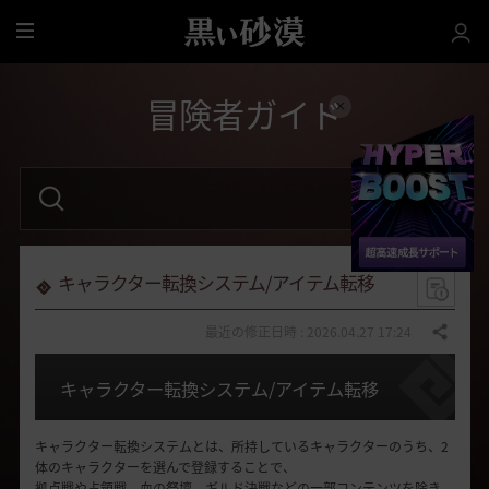
全
体
冒険者ガイド
検
索
語
句
を
入
力
キャラクター転換システム/アイテム転移
し
て
く
最近の修正日時 : 2026.04.27 17:24
共有する
だ
さ
い
キャラクター転換システム/アイテム転移
。
キャラクター転換システムとは、所持しているキャラクターのうち、2
体のキャラクターを選んで登録することで、
拠点戦や占領戦、血の祭壇、ギルド決戦などの一部コンテンツを除き、