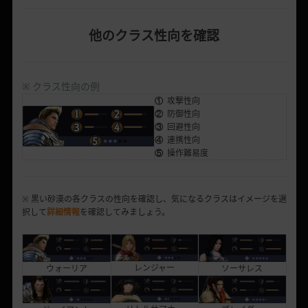
他のクラス性向を確認
※ クラス性向の例
①
攻撃性向
②
防御性向
③
回避性向
④
連携性向
⑤
操作難易度
※ 黒い砂漠の各クラスの性向を確認し、気になるクラスはイメージを選
択して
詳細情報
を確認してみましょう。
レンジャー
ソーサレス
ウォーリア