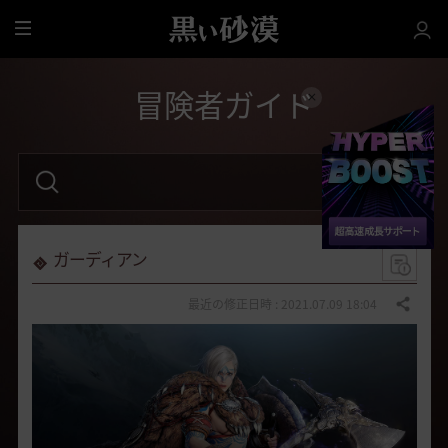
全
体
冒険者ガイド
検
索
語
句
を
入
力
ガーディアン
し
て
く
最近の修正日時 : 2021.07.09 18:04
共有する
だ
さ
い
。