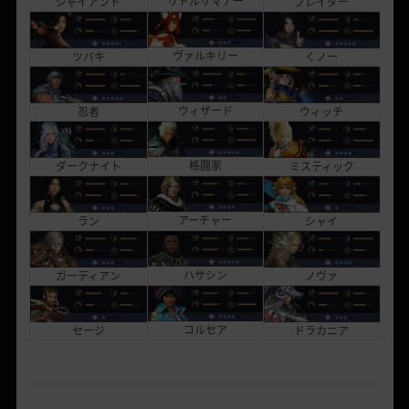
リトルサマナー
ブレイダー
ジャイアント
ヴァルキリー
くノ一
ツバキ
ウィザード
ウィッチ
忍者
格闘家
ミスティック
ダークナイト
アーチャー
シャイ
ラン
ハサシン
ノヴァ
ガーディアン
コルセア
ドラカニア
セージ