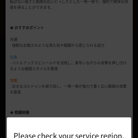
転ばない強さと範囲の広いどっしりとした一発一発で、強烈で爽快な快
感を得ることができます。
◈ おすすめポイント
共通
- 強靭な女戦士のような見た目や戦闘から感じられる迫力
伝承
- バトルアックスとシールドを活用し、素早いながらも攻撃を押し付け
るような戦闘スタイルを駆使
覚醒
- 巨大なヨルドゥンを振り回し、一発一発が強力で重く広い範囲の攻撃
を駆使
◈ 戦闘映像
一般 / 伝承戦闘映像
Please check your service region.