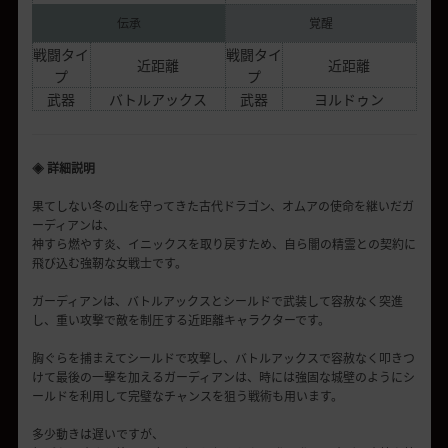
伝承
覚醒
戦闘タイ
戦闘タイ
近距離
近距離
プ
プ
武器
バトルアックス
武器
ヨルドゥン
◈ 詳細説明
果てしない冬の山を守ってきた古代ドラゴン、オムアの使命を継いだガ
ーディアンは、
神すら燃やす炎、イニックスを取り戻すため、自ら闇の精霊との契約に
飛び込む強靭な女戦士です。
ガーディアンは、バトルアックスとシールドで武装して容赦なく突進
し、重い攻撃で敵を制圧する近距離キャラクターです。
胸ぐらを捕まえてシールドで攻撃し、バトルアックスで容赦なく叩きつ
けて最後の一撃を加えるガーディアンは、時には強固な城壁のようにシ
ールドを利用して完璧なチャンスを狙う戦術も用います。
多少動きは遅いですが、