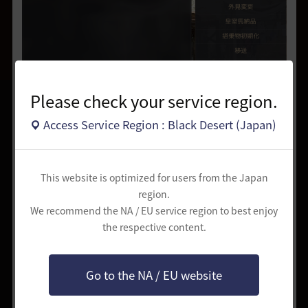
Please check your service region.
Access Service Region : Black Desert (Japan)
This website is optimized for users from the Japan
▲ 各村にいる厩舎番NPCと会話 - 厩舎 - 搭乗物選択 - 搭乗物
region.
レベルダウンをクリック
We recommend the NA / EU service region to best enjoy
the respective content.
Go to the NA / EU website