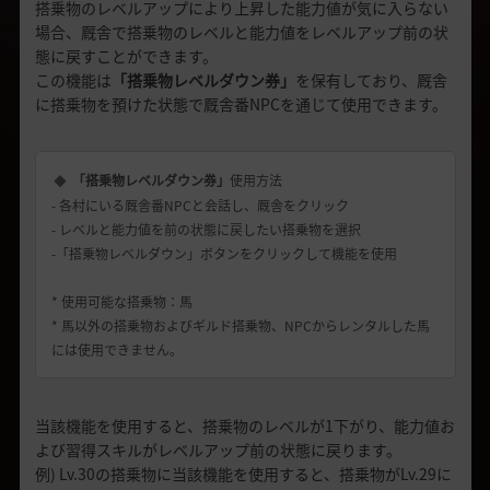
搭乗物のレベルアップにより上昇した能力値が気に入らない
場合、厩舎で搭乗物のレベルと能力値をレベルアップ前の状
態に戻すことができます。
この機能は
「搭乗物レベルダウン券」
を保有しており、厩舎
に搭乗物を預けた状態で厩舎番NPCを通じて使用できます。
「搭乗物レベルダウン券」
使用方法
- 各村にいる厩舎番NPCと会話し、厩舎をクリック
- レベルと能力値を前の状態に戻したい搭乗物を選択
-「搭乗物レベルダウン」ボタンをクリックして機能を使用
* 使用可能な搭乗物：馬
* 馬以外の搭乗物およびギルド搭乗物、NPCからレンタルした馬
には使用できません。
当該機能を使用すると、搭乗物のレベルが1下がり、能力値お
よび習得スキルがレベルアップ前の状態に戻ります。
例) Lv.30の搭乗物に当該機能を使用すると、搭乗物がLv.29に