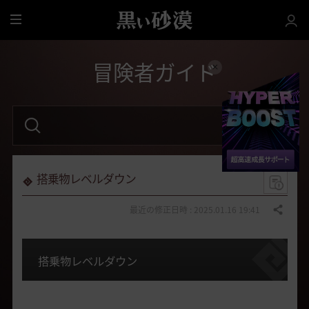
全
体
冒険者ガイド
検
索
語
句
を
入
力
搭乗物レベルダウン
し
て
く
最近の修正日時 : 2025.01.16 19:41
共有する
だ
さ
い
。
搭乗物レベルダウン