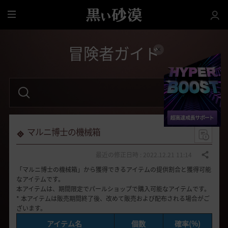
全
体
冒険者ガイド
検
索
語
句
を
入
力
マルニ博士の機械箱
し
て
く
最近の修正日時 : 2022.12.21 11:14
共有する
だ
「マルニ博士の機械箱」から獲得できるアイテムの提供割合と獲得可能
さ
い
なアイテムです。
。
本アイテムは、期間限定でパールショップで購入可能なアイテムです。
* 本アイテムは販売期間終了後、改めて販売および配布される場合がご
ざいます。
アイテム名
個数
確率(%)