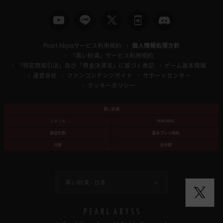
Pearl Abyssサービス利用規約
個人情報処理方針
「黒い砂漠」サービス利用規約
「特定商取引法」及び「資金決済法」に基づく表記
ゲーム基本情報
運営会社
ファンコンテンツガイド
サポートセンター
クッキーポリシー
黒い砂漠
ジャンル
MMORPG
課金形態
基本プレイ無料
対象
全年齢
黒い砂漠 -
日本