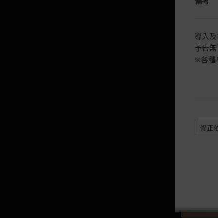
備考
砂漠
楽器
導入及
予告無
狩猟を徹底攻略
※各種
終末の月グランプリ
荘園家具と造形物(共用)
荘園家具と造形物(室内)
荘園家具と造形物(室外)
修正
調教
搭乗物レベルダウン
カルフェオン地域
狩り場全部を見る★