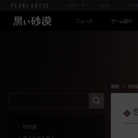
GAMES
NEWS
GEA
戦闘
ニュース
ゲーム紹介
スキル
スキル特化
闇の精霊の怒り
装備強化
闇の精霊の爪
抽出
戦闘
性向
別荘
検
索
マルニの石
語
句
PvP
を
入
性向値
力
し
デスペナルティ