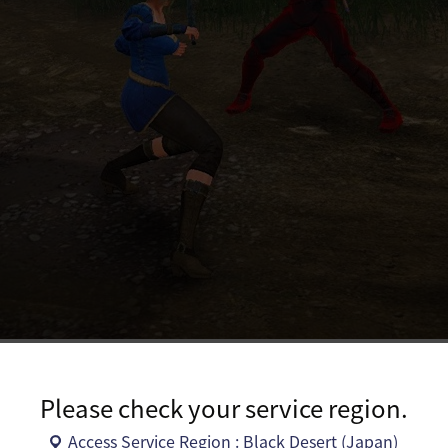
攻撃を行ったキャラクターの輪郭が赤く表示されます。
が赤く表示されない場合は、ゲーム設定のゲームのタブより、
クター状況/敵味方区分輪郭線効果設定をご確認ください。
Please check your service region.
Access Service Region : Black Desert (Japan)
撃を行ったキャラクターは、