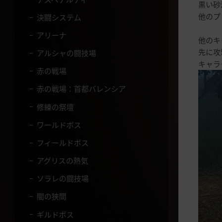
黒い砂
て
他のプ
く
決闘システム
だ
アリーナ
さ
他のキ
い
先に攻
アルシャの闘技場
。
キャラ
赤の戦場
赤の戦場：首都バレンシア
修練の祭壇
ワールドボス
フィールドボス
アグリスの熱気
ソラレの闘技場
闇の狭間
ギルドボス