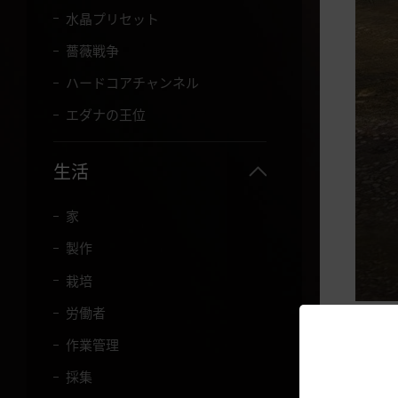
水晶プリセット
薔薇戦争
ハードコアチャンネル
エダナの王位
生活
家
製作
栽培
▲先に
労働者
※輪郭
作業管理
キャラ
採集
先に攻