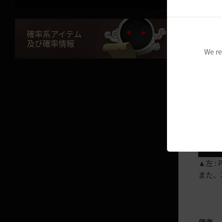
加工
反撃さ
攻撃を
錬金
確率系アイテム
反撃し
錬金向上ガイド
及び確率情報
We re
先に攻
錬金石
PvP
料理
攻撃を
幻想馬
微睡みの幻想馬(夢想)
貿易
密貿易
▲左 :
釣り
また、
釣り向上ガイド
皇室納品
輝く黄金の印章