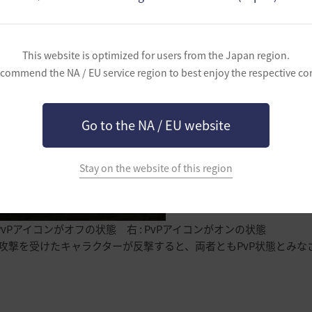
れたかに関わらず、相手を殺すと性向値が減少します。
受けたキャラクターは、
て、先に攻撃したキャラクターを殺しても性向値の減少はありませ
This website is optimized for users from the Japan region.
commend the NA / EU service region to best enjoy the respective co
撃を行うためには、＜Altキー + Cキー＞か、PvPアイコンをクリ
モードを有効にする必要があります。
受けたキャラクターは、PvPモードを切り替えなくても攻撃が可能
Go to the NA / EU website
Stay on the website of this region
 PvPアイコンがオフの状態 右 : PvPアイコンがオンの状態
攻撃を受けたキャラクターが反撃すると、両者ともPvP状態とみな