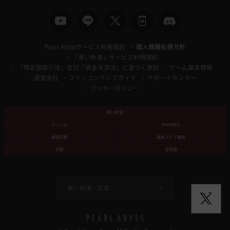
Pearl Abyssサービス利用規約
個人情報処理方針
「黒い砂漠」サービス利用規約
「特定商取引法」及び「資金決済法」に基づく表記
ゲーム基本情報
運営会社
ファンコンテンツガイド
サポートセンター
クッキーポリシー
黒い砂漠
ジャンル
MMORPG
課金形態
基本プレイ無料
対象
全年齢
黒い砂漠 -
日本