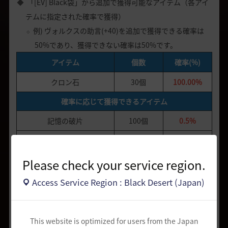
「[EV] Black袋」から追加で獲得可能なアイテム（各アイ
テムに指定された確率で獲得）
例) ヴォルクスの助言(+40)を追加で獲得できる確率は
50%であり、獲得できない確率は50%です。
アイテム
個数
確率(%)
クロン石
30個
100.00%
確率に応じて獲得できるアイテム
記憶の破片
100個
0.5%
終末の月の最上級箱
1個
1.0%
[EV] 貴重な駿馬訓練の箱
1個
3.0%
Please check your service region.
[EV] 7日の選択箱
1個
5.0%
Access Service Region : Black Desert (Japan)
ヴォルクスの助言(+50)
1個
10.0%
ヴォルクスの叫び
5個
10.0%
This website is optimized for users from the Japan