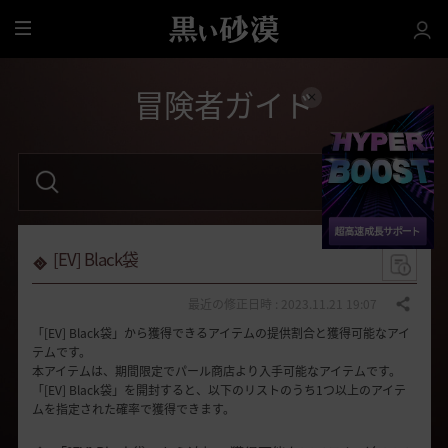
全
体
冒険者ガイド
検
索
語
句
を
入
力
[EV] Black袋
し
て
く
最近の修正日時 : 2023.11.21 19:07
共有する
だ
「[EV] Black袋」から獲得できるアイテムの提供割合と獲得可能なアイ
さ
い
テムです。
。
本アイテムは、期間限定でパール商店より入手可能なアイテムです。
「[EV] Black袋」を開封すると、以下のリストのうち1つ以上のアイテ
ムを指定された確率で獲得できます。