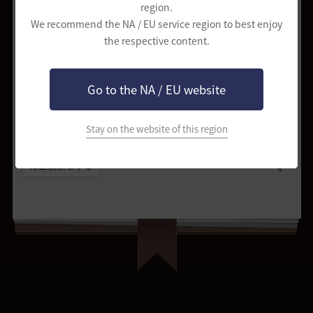
region.
アイテム獲得増加スクロー
5枚
10.0%
We recommend the NA / EU service region to best enjoy
ル
the respective content.
[EV] 強化支援箱 I
1個
30.0%
ヴォルクスの助言(+40)
1個
50.0%
Go to the NA / EU website
Stay on the website of this region
修正依頼をする
共有する