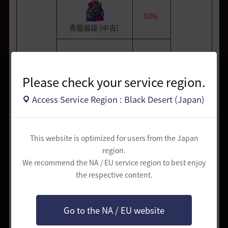
50%
青龍福袋 (中吉)
Please check your service region.
強化サポートパック
Access Service Region : Black Desert (Japan)
12
.
5%
* 強化サポートパックの
青龍福袋
構成品
(小吉)
50%
<開封すると以下のアイ
テムを全て獲得>
This website is optimized for users from the Japan
region.
We recommend the NA / EU service region to best enjoy
職人の記憶 20～40個
クロン石 300～500個
the respective content.
記憶の破片 10～30個
Go to the NA / EU website
50%
6
.
25%