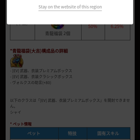
青龍福袋 (大吉)
Stay on the website of this region
青龍福袋
(中吉)
50%
6
.
25%
青龍福袋
2個
*青龍福袋(大吉)構成品の詳細
- [EV] 武器、衣装プレミアムボックス
- [EV] 武器、衣装クラシックボックス
- ヴォルクスの助言(+80)
以下のクラスは「[EV] 武器、衣装プレミアムボックス」を開封できませ
ん。
シャイ
* ペット情報
ペット
特技
固有スキル