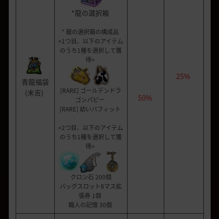
*龍の選
択
箱
* 龍の選
択
箱の構成品
<
1
つ目、以下のアイテム
のうち
1種を選択して獲
得>
25%
青龍福袋
[RARE] ゴールデンドラ
(末吉)
50%
ゴンパピー
[RARE] 幼いバフィット
<
2
つ目
、以下のアイテム
のうち
1種を選択して獲
得>
クロン石 200個
バッグスロット8
マス
拡
張券 1
個
職人の記憶 30個