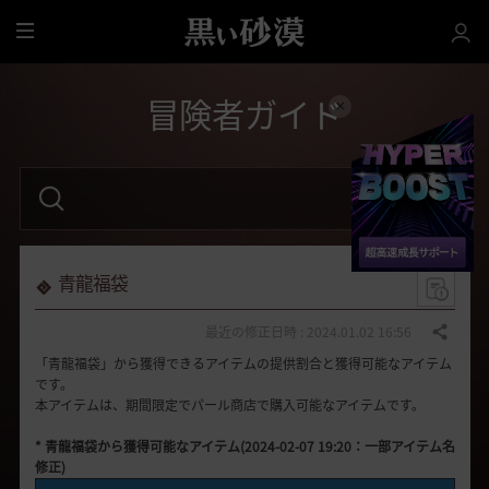
全
体
冒険者ガイド
検
索
語
句
を
入
力
青龍福袋
し
て
く
最近の修正日時 : 2024.01.02 16:56
共有する
だ
「青龍福袋」から獲得できるアイテムの提供割合と獲得可能なアイテム
さ
い
です。
。
本アイテムは、期間限定でパール商店で購入可能なアイテムです。
* 青龍福袋から獲得可能なアイテム(2024-02-07 19:20：一部アイテム名
修正)