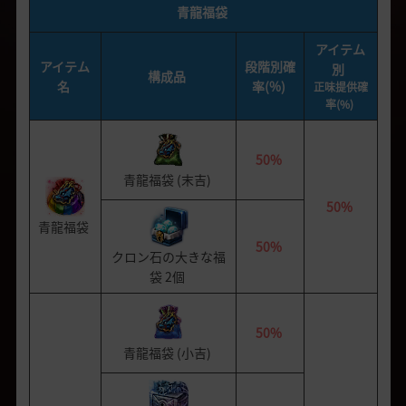
青龍福袋
アイテム
アイテム
段階別確
別
構成品
名
率(%)
正味提供確
率(%)
50%
青龍福袋 (末吉)
50%
青龍福袋
50%
クロン石の大きな福
袋
2個
50%
青龍福袋 (小吉)