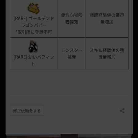
赤性向冒険
戦闘経験値の獲得
[RARE] ゴールデンド
者探知
量増加
ラゴンパピー
*取引所に登録不可
モンスター
スキル経験値の獲
[RARE] 幼いバフィッ
挑発
得量増加
ト
修正依頼をする
共有する