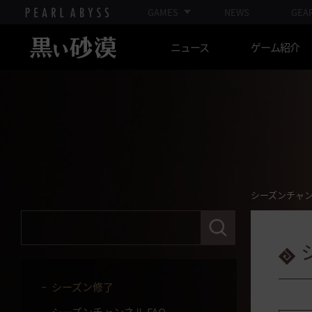
GAMES
NEWS
GEA
黒い祠 - 黄海道(パーティ)
ニュース
ゲーム紹介
シーズンチャンネルガイ
ド
シーズンチャンネルとシーズンキ
ャラクター
シーズン装備ガイド
【初心者必見】シーズンキャラク
ターを育てよう
シーズンチャ
シーズンキャラクターの転換（プ
検
ガルの秒時計）
索
語
シーズンチャンネル専用コンテン
句
ツ
を
入
シーズン修了
力
し
シーズンチャンネル FAQ