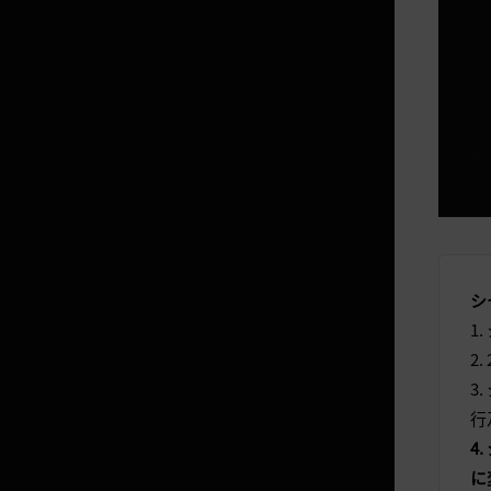
メイン依頼ガイド
Lv50以後の依頼攻略
復帰冒険者への攻略情報①
復帰冒険者への攻略情報②
キャラクターメイキング（エス
テ）
ゲームをプレイするにあたって
セキュリティガイド
シ
Acoinガイド
1
WEB倉庫とクーポンガイド
2
3
ファンサイトガイド
行
会員登録の時提供したデータを削
4
除したい場合は？
に
購入内訳の確認及び購入取消