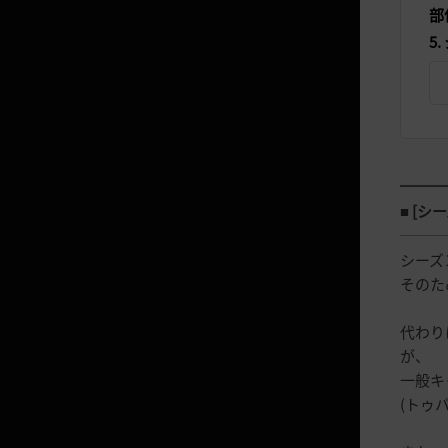
部
インストールガイド
5
ゲーム情報
キャラクター情報
インターフェース
■ [
バッグ
装備
シーズ
そのた
修理
クエスト
代わり
が、
闇の精霊
一般キ
NPC商店
(トゥ
貢献度