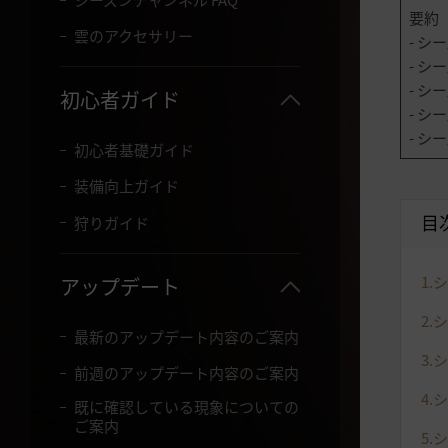
て
要約
く
雲のアクセサリー
- 
だ
- 
さ
- 
い
初心者ガイド
。
- 
- 
初心者基礎ガイド
装備向上ガイド
目
狩りガイド
1.
シ
アップデート
2.
シ
最新のアップデート内容のご案内
3.
前週のアップデート内容のご案内
4.
シ
既に確認している現象についての
ご案内
5.
シ