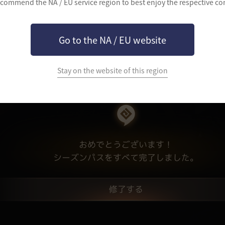
commend the NA / EU service region to best enjoy the respective co
Go to the NA / EU website
Stay on the website of this region