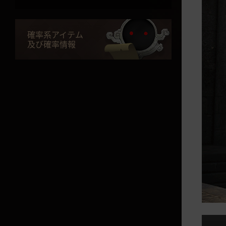
役に立つTip集「便利機能」編
確率系アイテム
役に立つTip集「シルバー稼ぎ」
及び確率情報
編
役に立つTip集「戦闘力アップ」
編
役に立つTip集「便利機能」２編
クラスガイド
クラスガイド
ウォーリア
レンジャー
ソーサレス