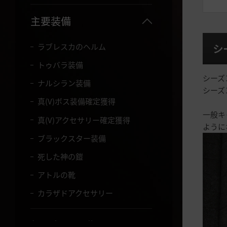
主要装備
ラブレスカのヘルム
シ
トゥバラ装備
シーズ
ナルシラン装備
シーズ
真(V)ボス装備確定獲得
一般キ
真(V)アクセサリー確定獲得
ように
ブラックスター装備
死した神の鎧
アトルの靴
カラザドアクセサリー
役に立つTip集