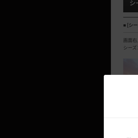
ジャイアント
シ
リトルサマナー
ブレイダー
■ [
ツバキ
画面右
ヴァルキリー
シーズ
くノ一
忍者
ウィザード
ウィッチ
ダークナイト
格闘家
ミスティック
ラン