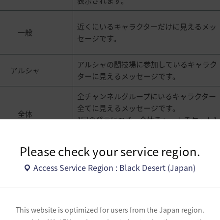
表示されます。
近くにいるキャラクターだけに見えるメッ
一般
セージです。
アルシャの闘技場に参加しているキャラク
アルシャ
ターに見えるメッセージです。
全チャンネルグループにいるキャラクター
全てに見えるメッセージです。
全体
1回の発言につき、全体チャットチケット1
つを消費します。
Please check your service region.
ギルドメンバーと会話するときに使用する
メッセージです。
Access Service Region : Black Desert (Japan)
ギルド
ギルドに加入しなければ使用することがで
きません。
パーティメンバーと会話するときに使用す
This website is optimized for users from the Japan region.
るメッセージです。