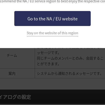
commend the NA / EU service region to best enjoy the respective co
パーティ
パーティに参加していないと使用すること
ができません。
Go to the NA / EU website
特定の文字と1：1会話するメッセージで
す。
密談
ささやきするためには、必ず相手のキャラ
Stay on the website of this region
クター名を入力する必要があります。
赤の戦場やアルシャの闘技場で使用するメ
ッセ―ジです。
チーム
同じチームのメンバーとのみ、会話するこ
とができます。
案内
システムから通知されるメッセージです。
イアログの設定