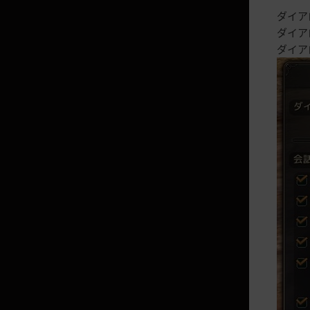
スキル
ダイア
ダイア
スキル特化
ダイア
闇の精霊の怒り
装備強化
闇の精霊の爪
抽出
別荘
マルニの石
PvP
性向値
デスペナルティ
決闘システム