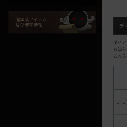
ペット
妖精
確率系アイテム
及び確率情報
チ
染色
製作ノート
ダイア
お知ら
NPC交換
これら
キャンプ
キャラクター転換システム/アイ
テム転移
ルート
衣装交換
CH
秘密商店
メイド
黒い砂漠+アプリ