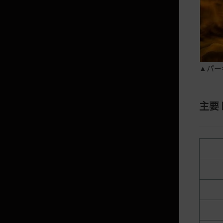
封印された妖精の羽の確率
ペット登録時のメインスキル習得
確率
砂漠/冬の山病気発生確率
労働者昇級確率
▲パー
幻想馬覚醒時の種類別出現確率
闇の精霊パス/デイリースペシャ
主要
ルパス
上位知識の獲得確率
妖精スキル習得/昇級確率情報
ペット交換方法とスキル習得確率
戦闘/生活/スキル/搭乗物経験値
獲得増加数値
妖精女王の心で獲得できる妖精の
性格の確率