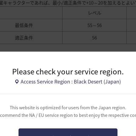
醒キャラクターであれば、最小/適正条件で+10～20を加えるとよ
レベル
最低条件
55～56
適正条件
56
ポイント
Please check your service region.
Access Service Region : Black Desert (Japan)
意すべき点
意すべき点はありません。通常の狩場と同様に遠距離から攻撃する
モンスター追加ダメージを与える料理などは有用です。
This website is optimized for users from the Japan region.
commend the NA / EU service region to best enjoy the respective co
主な位置と狩りルート
理人NPCラファを基準に上り坂に沿って狩りし、Uターンして丘