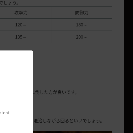
いでしょう。
攻撃力
防御力
120～
180～
135～
200～
砂風小銃手を先に倒した方が良いです。
ntent.
にいるモンスターを退治しながら回るといいでしょう。