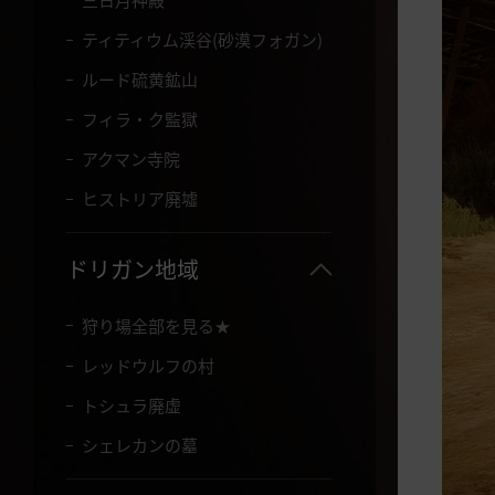
て
く
ティティウム渓谷(砂漠フォガン)
だ
さ
ルード硫黄鉱山
い
フィラ・ク監獄
。
アクマン寺院
ヒストリア廃墟
ドリガン地域
狩り場全部を見る★
レッドウルフの村
トシュラ廃虚
シェレカンの墓