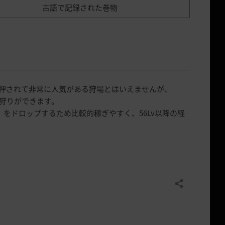
古語で記録された巻物
押されて非常に人気がある狩場とはいえませんが、
狩りができます。
をドロップするため比較的稼ぎやすく、56Lv以降の経
共有する