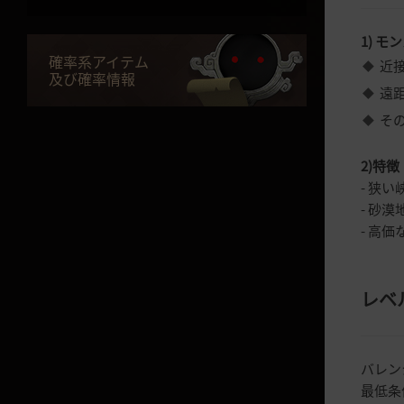
苦悩が眠る墓 (Lv.64～ )
1) モ
確率系アイテム
近
確率型アイテムリストお
及び確率情報
遠距
よび確率のご案内
そ
確率型アイテムリストおよび確率
のご案内
2)特徴
- 狭
搭乗物成長初期化
- 砂
ブックシェルフ(本棚)と習得でき
- 高
る知識リスト
願いを込めた福袋
レベ
[ペット] 幻想のドラゴンパピーの
束
黒虎福袋
バレン
職人の福袋
最低条