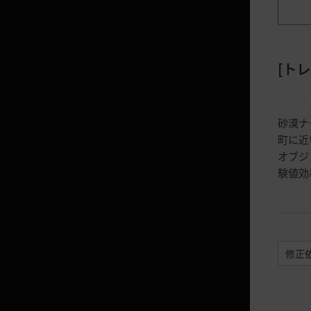
狩り場で獲得可能な箱系アイテム
の確率
労働者拠点から獲得可能な包みの
開封確率
[
トレ
浄化された光明石の開封確率
何かを埋めた痕跡から出てくる謎
砂漠ナ
の箱の開封確率
町に近
揺らめく星の原石の確率
オブジ
験値効
宝の鍵使用時の確率
アイテム獲得確率増加効果
駿馬訓練の成功確率上昇値につい
て
修正
奇妙な冒険箱
クロン石の巨大な福袋