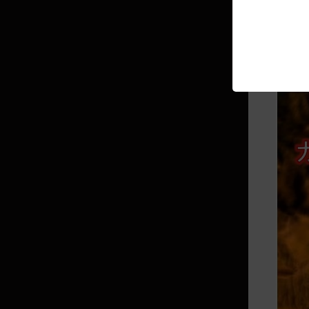
マルニ博士の機械箱
うさぎ福袋
クロン石の大きな福袋
モンスターペットBOX
不思議な冒険の包み
トレジャーボックス
華麗な冒険箱
煌めく冒険の箱
[EV] Black袋
Black Friday袋
青龍福袋
煌めく冒険の包み / 煌めく黄金箱