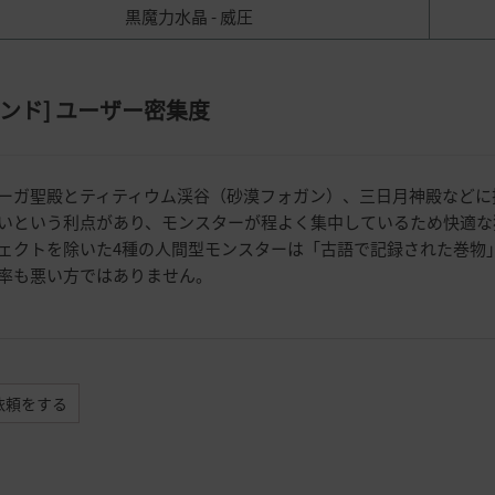
黒魔力水晶 - 威圧
ンド
]
ユーザー密集度
ーガ聖殿とティティウム渓谷（砂漠フォガン）、三日月神殿などに
いという利点があり、モンスターが程よく集中しているため快適な
ェクトを除いた4種の人間型モンスターは「古語で記録された巻物」
率も悪い方ではありません。
依頼をする