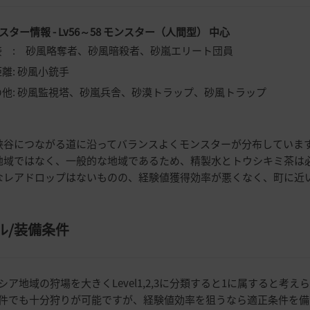
ンスター情報 - Lv56～58 モンスター（人間型） 中心
接 : 砂風略奪者、砂風暗殺者、砂嵐エリート団員
離: 砂風小銃手
の他: 砂風監視塔、砂嵐兵舎、砂漠トラップ、砂風トラップ
い峡谷につながる道に沿ってバランスよくモンスターが分布していま
漠地域ではなく、一般的な地域であるため、精製水とトウシキミ茶は
価なレアドロップはないものの、経験値獲得効率が悪くなく、町に近
ル
/
装備条件
シア地域の狩場を大きくLevel1,2,3に分類すると1に属すると考え
件でも十分狩りが可能ですが、経験値効率を狙うなら適正条件を備