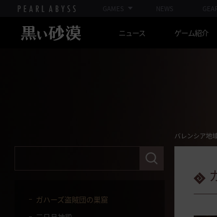
ゴーレム)
GAMES
NEWS
GEA
クイトゥ諸島(海賊の巣窟)
ニュース
ゲーム紹介
バレンシア地域
狩り場全部を見る★
バシム族駐屯地
カドリー廃墟
ワラゴンの巣
バレンシア地
砂漠ナーガ聖殿
検
索
タフタル平野(ケンタウロス)
語
句
バジリスク巣窟 (ゴルゴ岩石地帯)
を
入
ガハーズ盗賊団の巣窟
力
し
三日月神殿