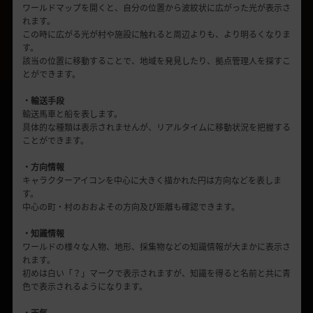
ワールドマップを開くと、自分の位置から波紋状に広がった光が表示さ
れます。
この時に広がる光が村や施設に触れると周辺よりも、より明るくなりま
す。
該当の位置に移動することで、地域を発見したり、拠点管理人を探すこ
とができます。
・輸送手段
輸送馬車と船を表します。
具体的な種類は表示されませんが、リアルタイムに移動状況を把握する
ことができます。
・方向情報
キャラクターアイコンを中心に大きく描かれた円は方向などを表しま
す。
中心の町・村のおおよその方向及び距離も確認できます。
・知識情報
ワールドの様々な人物、地形、採集物などの知識情報が大まかに表示さ
れます。
初めは白い「？」マークで表示されますが、知識を得ると名前と共に青
色で表示されるようになります。
・天気