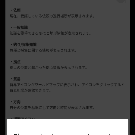
・依頼
現在、受諾している依頼の遂行場所が表示されます。
・一般知識
知識を獲得できるNPCと地形情報が表示されます。
・釣り/採集知識
魚種と採集に関する情報が表示されます。
・拠点
拠点の位置と繋がった拠点情報が表示されます。
・貿易
貿易アイコンがワールドマップに表示され、アイコンをクリックすると
貿易相場が確認できます。
・方向
自分の位置を基準にして方向と時間が表示されます。
・場所アイコン
搭乗物、盗賊などの位置情報が表示されます。