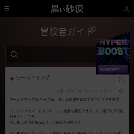
全
体
冒険者ガイド
検
索
語
句
を
入
力
ワールドマップ
し
て
く
最近の修正日時 : 2020.04.01 11:47
共有する
だ
ワールドマップ(Mキー)では、様々な情報を確認することができます。
さ
い
。
ズームインやズームアウト、また視点を回転させることで地形を詳細に
見ることができ、
周辺拠点の位置も光によって確認が可能です。
船や馬車のリアルタイムな移動と自分の搭乗物やフェンスなどの位置、