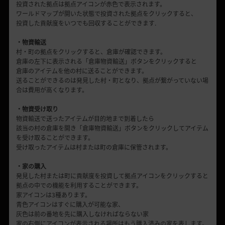
投資された拠点は拠点アイコンが赤色で表示されます。
ワールドマップが開いた状態で投資された拠点をクリックすると、
投資した貢献度をいつでも回収することができます.
・物資輸送
村・町の拠点をクリックすると、倉庫が確認できます。
倉庫の左下に表示される「倉庫物資輸送」ボタンをクリックすると
倉庫のアイテムを他の村に送ることができます。
送ることができるのは発見した村・町となり、拠点が繋がっていない場
合は費用が高くなります。
・物資受け取り
物資輸送で送ったアイテムが目的地まで到着したら
該当の村の倉庫を開き「倉庫物資輸送」ボタンをクリックしてアイテム
を受け取ることができます。
受け取ったアイテムは村または町の倉庫に保管されます。
・家の購入
発見した村または町に貢献度を投資して拠点アイコンをクリックすると
拠点の中での機能を利用することができます。
家アイコンは3種あります。
青色アイコンはすぐに購入が可能な家、
灰色は前の番地を先に購入しなければならない家
家の右側にアイコンが表示される場所はもう購入済みの家を表します。