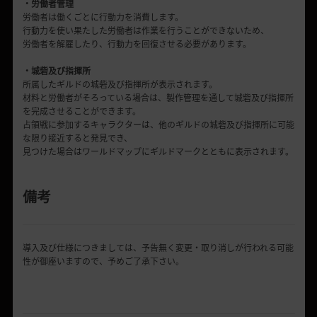
・労働者管理
労働者は働くごとに行動力を消費します。
行動力を使い果たした労働者は作業を行うことができないため、
労働者を解雇したり、行動力を回復させる必要があります。
・城砦及び指揮所
所属したギルドの城砦及び指揮所が表示されます。
材料と労働者がそろっている場合は、製作管理を通して城砦及び指揮所
を完成させることができます。
占領戦に参加するキャラクターは、他のギルドの城砦及び指揮所に可能
な限り接近すると発見でき、
見つけた場合はワールドマップにギルドマークとともに表示されます。
備考
導入及び仕様につきましては、予告無く変更・取り消しが行われる可能
性が御座いますので、予めご了承下さい。