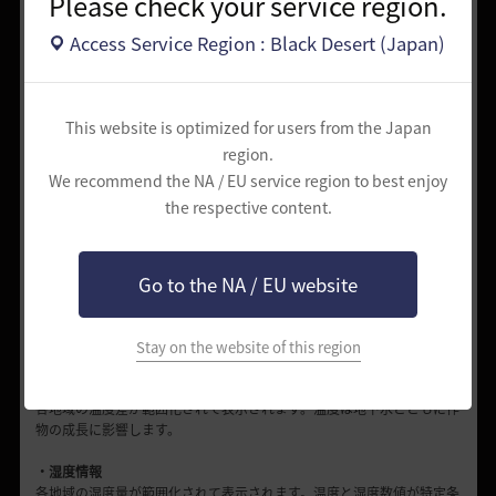
Please check your service region.
・馬車
船や馬車の位置情報が表示されます。
Access Service Region : Black Desert (Japan)
左側メニュー情報
This website is optimized for users from the Japan
region.
・一般情報ウィンドウ
We recommend the NA / EU service region to best enjoy
探索した地域と拠点、依頼と知識情報が表示されます。
the respective content.
・領地資源情報
農場、漁場、民心が棒グラフで表示されます。
Go to the NA / EU website
・地下水情報
地下水情報が表示されます。雨が降った地域は地下水量の範囲が増えま
す。
Stay on the website of this region
・温度情報
各地域の温度差が範囲化されて表示されます。温度は地下水とともに作
物の成長に影響します。
・湿度情報
各地域の湿度量が範囲化されて表示されます。温度と湿度数値が特定条