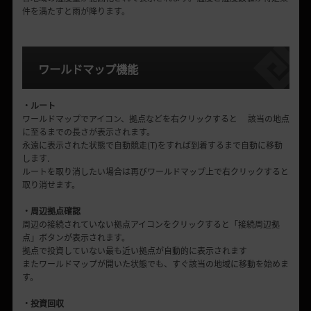
件を満たすと雨が降ります。
ワールドマップ機能
・ルート
ワールドマップでアイコン、拠点などを右クリックすると 該当の地点
に至るまでの長さが表示されます。
永遠に表示された状態で自動競走(T)をすれば到着するまで自動に移動
します.
ルートを取り消したい場合は再びワールドマップ上で右クリックすると
取り消せます。
・周辺拠点確認
周辺の接続されていない拠点アイコンをクリックすると「接続周辺拠
点」ボタンが表示されます。
拠点で投資していない最も近い拠点が自動的に表示されます
またワールドマップが開いた状態でも、すぐ該当の地域に移動を始めま
す。
・投資回収