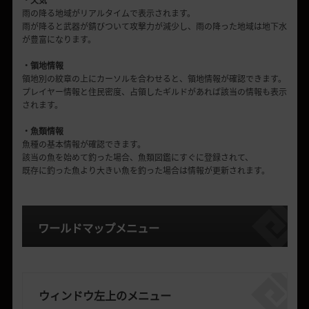
雨の降る地域がリアルタイムで表示されます。
雨が降ると武器が錆びついて攻撃力が減少し、雨の降った地域は地下水
が豊富になります。
・領地情報
領地別の紋章の上にカーソルを合わせると、領地情報が確認できます。
プレイヤー情報と住民密度、占領したギルドがあれば該当の情報も表示
されます。
・魚類情報
魚種の基本情報が確認できます。
該当の魚を始めて釣った場合、魚類図鑑にすぐに登録されて、
既存に釣った魚より大きい魚を釣った場合は情報が更新されます。
ワールドマップメニュー
ウィンドウ左上のメニュー