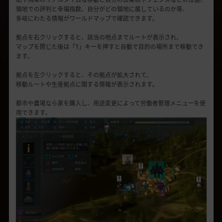
領地での評判と幸福指数、自分がどの領地に属しているのか等、
多岐にわたる情報がワールドマップで確認できます。
拠点を右クリックすると、該当の地点までルートが表示され、
マップを閉じた後は「T」キーを押すと自動で目的の場所まで移動でき
ます。
拠点を左クリックすると、その拠点が拡大されて、
移動ルートや生産拠点に関する情報が表示されます。
都市や農場なら家を購入し、用途変更によって労働者管理メニューを使
用できます。