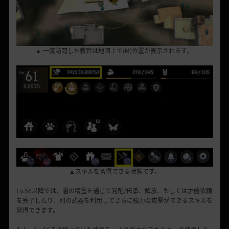
▲
一度訪問した教官は
地図上で
(
M
)位置が表示されます。
▲スキルを習得できる状態です。
Lv.56以降では、闇の精霊を通じて覚醒/伝承、解放、もしくは才能依頼
を完了したり、別の武器を利用してさらに強力な攻撃ができるスキルを
習得できます。