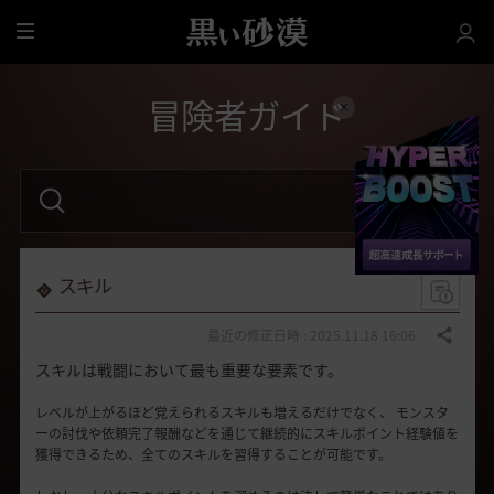
全
体
冒険者ガイド
検
索
語
句
を
入
力
スキル
し
て
く
最近の修正日時 : 2025.11.18 16:06
共有する
だ
スキルは戦闘において最も重要な要素です。
さ
い
。
レベルが上がるほど覚えられるスキルも増えるだけでなく、
モンスタ
ーの討伐や依頼完了報酬などを通じて継続的にスキルポイント経験値を
獲得できるため、
全てのスキルを習得することが可能です。