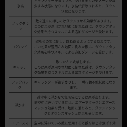
キャラクターが凍りつき、受ける全てのダメージが減
氷結
少する状態になります。氷結が解除されると、ダウン
状態になります。
敵を遠くに押しのけダウンさせる効果があります。
ノックダウ
この効果が適用され地面に倒れた敵は、ダウンアタッ
ン
ク効果を持つスキルによる追加ダメージを受けます。
敵をその場に倒し、跳ね返るようにする効果です。
バウンド
この効果が適用され地面に倒れた敵は、ダウンアタッ
ク効果を持つスキルによる追加ダメージを受けます。
敵つかんで攻撃します。
キャッチ
この効果が適用され地面に倒れた敵は、ダウンアタッ
ク効果を持つスキルによる追加ダメージを受けます。
ノックバッ
キャラクターが後ずさりし、一瞬行動不能状態になり
ク
ます。
敵空中に浮かせて無防備にする効果があります。
敵空中に浮いている間は、エアーアタックとエアース
浮かす
マッシュ効果を受け、地面に落ちると、ダウンアタッ
クとダウンスマッシュ効果を受けます。
エアースマ
空中に浮いている敵に使用すると敵をはじき飛ばす効