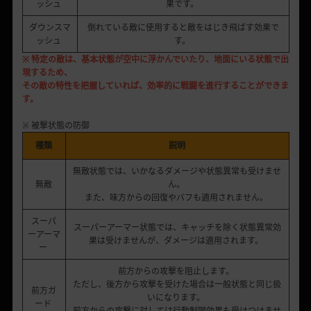
ッシュ
果です。
ダウンスマ
倒れている敵に使用すると敵をはじき飛ばす効果で
ッシュ
す。
※ 特定の敵は、基本状態が空中に浮かんでいたり、地面にいる状態で出
現するため、
その敵の特性を把握していれば、効率的に戦闘を進行することができま
す。
※ 被撃状態の防御
種類
説明
無敵状態では、いかなるダメージや状態異常も受けませ
無敵
ん。
また、味方からの回復やバフも適用されません。
スーパ
スーパーアーマー状態では、キャッチを除く状態異常効
ーアーマ
果は受けませんが、ダメージは適用されます。
ー
前方からの攻撃を阻止します。
ただし、後方から攻撃を受けた場合は一般状態と同じ扱
前方ガ
いになります。
ード
前方からの攻撃に対しては行動制限効果も受けつけませ