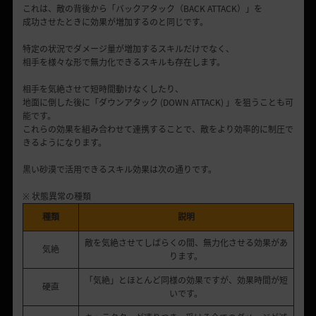
これは、敵の背後から「バックアタック（BACK ATTACK）」を
成功させたときに効果が増加するのと同じです。
特定の状況でダメージ量が増加するスキルだけでなく、
相手を様々な形で無力化できるスキルも存在します。
相手を気絶させて短時間動けなくしたり、
地面に倒した後に「ダウンアタック (DOWN ATTACK) 」を狙うことも可
能です。
これらの効果を組み合わせて連携することで、敵をより効率的に制圧で
きるようになります。
黒い砂漠で活用できるスキル効果は次の通りです。
※ 状態異常の種類
種類
説明
敵を気絶させてしばらくの間、無力化させる効果があ
気絶
ります。
「気絶」とほとんど同様の効果ですが、効果時間が短
硬直
いです。