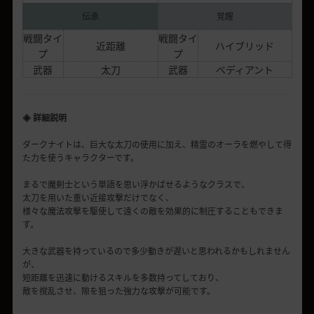
伝承
覚醒
戦闘タイ
戦闘タイ
近距離
ハイブリッド
プ
プ
武器
太刀
武器
ベディアント
◈ 詳細説明
ダークナイトは、巨大な太刀の使用に加え、精霊のオーラを燃やして得
た力を使うキャラクターです。
まるで魔剣士という単語を思い浮かばせるようなクラスで、
太刀を用いた重い近接攻撃だけでなく、
様々な魔法攻撃を駆使して遠くの敵を効果的に制圧することもできま
す。
大きな武器を持っているので多少動きが遅いと思われるかもしれません
が、
短距離を迅速に動けるスキルを多数持ってしており、
敵を撹乱させ、隙を狙った強力な攻撃が可能です。