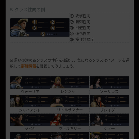
※ クラス性向の例
①
攻撃性向
②
防御性向
③
回避性向
④
連携性向
⑤
操作難易度
※ 黒い砂漠の各クラスの性向を確認し、気になるクラスはイメージを選
択して
詳細情報
を確認してみましょう。
レンジャー
ソーサレス
ウォーリア
リトルサマナー
ブレイダー
ジャイアント
ヴァルキリー
くノ一
ツバキ