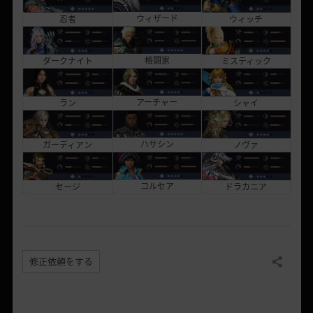
ウィザード
ウィッチ
忍者
格闘家
ミスティック
ダークナイト
アーチャー
シャイ
ラン
ハサシン
ノヴァ
ガーディアン
コルセア
ドラカニア
セージ
修正依頼をする
共有する