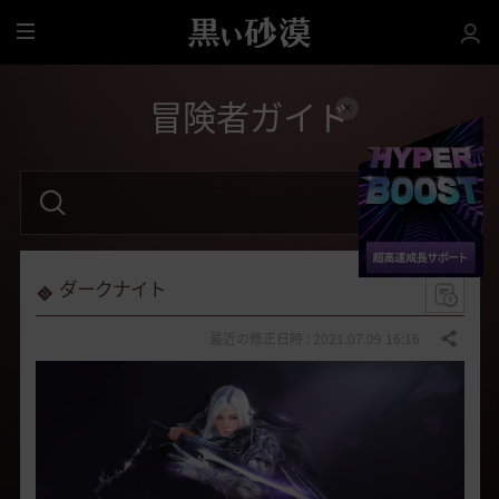
全
体
冒険者ガイド
検
索
語
句
を
入
力
ダークナイト
し
て
く
最近の修正日時 : 2021.07.09 16:16
共有する
だ
さ
い
。