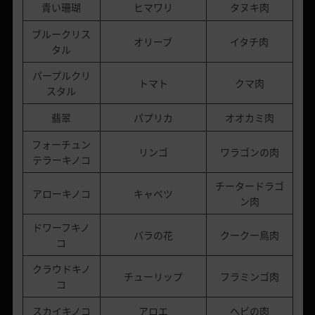
青い珊瑚
ヒマワリ
タヌキ肉
ブルークリス
オリーブ
イタチ肉
タル
パープルクリ
トマト
クマ肉
スタル
翡翠
パプリカ
オオカミ肉
フォーチュン
リンゴ
ワラゴンの肉
テラーキノコ
チータードラゴ
アローキノコ
キャベツ
ン肉
ドワーフキノ
バラの花
クークー鳥肉
コ
クラウドキノ
チューリップ
フラミンゴ肉
コ
スカイキノコ
アロエ
ヘビの肉