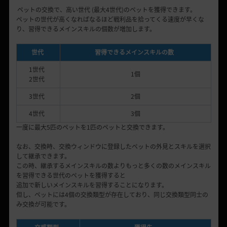
ペットの交換で、高い世代
(
最大
4
世代
)
のペットを獲得できます。
ペットの世代が高くなればなるほど
戦利品
を拾ってくる速度が早くな
り、習得できるメインスキルの個数が
増加
します。
世代
習得できるメインスキルの数
1
世代
1
個
2
世代
3
世代
2
個
4
世代
3
個
一度に最大5匹のペットを
1
匹のペットと交換できます。
なお
、交換時、交換ウィンドウに登録した
ペットの外見とスキルを選択
して
継承できます。
この時
、継承するメインスキルの数よりもっと多くの数のメインスキル
を習得できる世代のペットを獲得すると
追加で新しいメインスキルを習得することになります。
但し、
ペットには
4
個の交換類型が存在しており、同じ交換類型同士の
み交換が可能です。