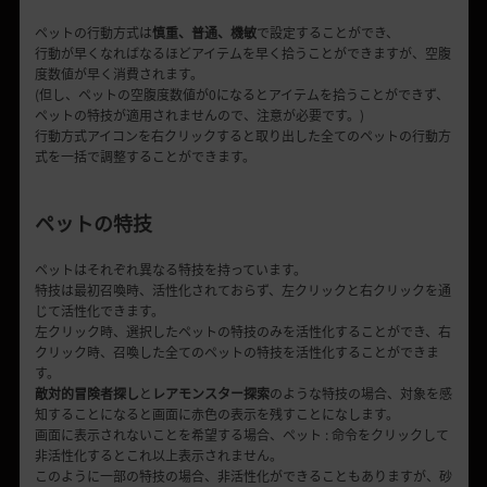
ペットの行動方式は
慎
重、普通、機敏
で設定することができ、
行動が早くなればなるほど
アイテムを早く拾うことができますが、空腹
度
数値
が早く消費されます。
(
但し
、ペットの空腹度数値が
0
になるとアイテムを拾うことができず、
ペットの特技が適用されませんので、注意が必要です。
)
行動方式アイコンを右クリックすると
取り出した
全てのペットの行動方
式を一括で調整することができます。
ペットの特技
ペットはそれぞれ異なる特技を持っています。
特技は最初召喚時、活性化されておらず、左クリックと右クリックを通
じて活性化できます。
左クリック時、選択したペットの特技のみを活性化することができ、
右
クリック時、召喚した全てのペットの特技を活性化することができま
す。
敵対的冒険者探し
と
レアモンスタ
ー
探索
のような特技の場合、対象を感
知することになると
画面
に赤色の表示を
残
すことになします。
画面
に表示されないことを希望する場合、ペット
:
命令をクリックして
非活性化するとこれ以上表示されません。
このように一部の特技の場合、非活性化ができることもありますが、砂