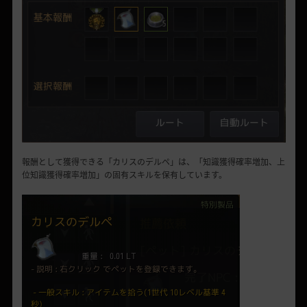
報酬として獲得できる
「
カリスのデルペ
」
は
、
「
知識獲得確率
増加、
上
位知識獲得確率
増加
」の固有スキルを保有しています。