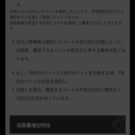
す。
交換したい
2
匹以上のペットを選択したとしたら、外見選択及びスキル
選択ボタンを通じて登録したペットのうち
、
冒険者様が希望する外見とスキルを選択して
継承
させることができま
す。
世代上昇確率は選択したペットの世代及び匹数によって、
交換時、獲得できるペットの世代が上昇する確率が高くな
ります。
もし、
3
世代のペットと
1
世代のペットを交換する時、
1
世
代のペットの外見を選択し、
交換した場合、獲得するペットの外見は世代に
関係
なく、
1
世代の外見を持っています。
採集量増加特技