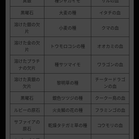
真銀
種ジャガイモ
サルの血
黒曜石
大麦の種
イタチの血
溶けた銀の欠
小麦の種
クマの血
片
溶けた金の欠
トウモロコシの種
オオカミの血
片
溶けたプラチ
種サツマイモ
ワラゴンの血
ナの欠片
溶けた真銀の
チータードラゴ
黎明草の種
欠片
ンの血
黒曜石
銀色ツツジの種
クークー鳥の血
ルビーの原石
火炎鱗の花の種
フラミンゴの血
サファイアの
乾燥タテガミ草の種
コウモリの血
原石