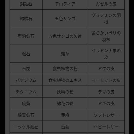
銅鉱石
デロティア
ガゼルの皮
グリフォンの羽
錫鉱石
五色サンゴ
根
柔らかいペリの
亜鉛鉱石
五色サンゴの欠片
羽根
ベラドンナ象の
粗石
雑草
皮
石炭
食虫植物の粉
ヤクの皮
バナジウム
食虫植物のエキス
マーモットの皮
チタニウム
妖精の粉
ラマの皮
硫黄
綿花の綿
ヤギの皮
緑青鉱石
亜麻
ソフトレザー
ニッケル鉱石
蚕繭
ヘビーレザー