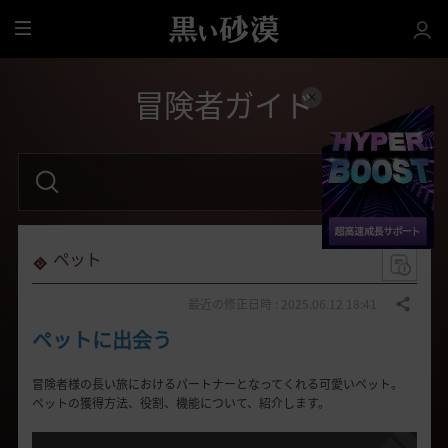
全
体
冒険者ガイド
検
索
語
句
を
入
力
ペット
し
て
く
最近の修正日時 : 2025.06.12 18:41
共有する
だ
ペットに出会う
さ
い
。
冒険者
様
の長い旅
における
パートナー
と
なってくれる可愛いペット。
ペットの獲得方法、役割、機能について、紹介します。