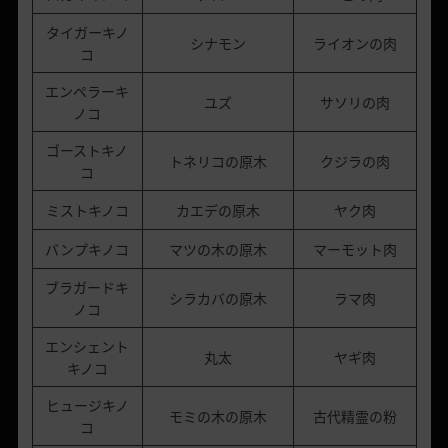
タイガーキノ
シナモン
ライオンの肉
コ
エンペラーキ
ユズ
サソリの肉
ノコ
ゴーストキノ
トネリコの原木
クジラの肉
コ
ミストキノコ
カエデの原木
ヤク肉
バンプキノコ
マツの木の原木
マーモット肉
ブラガードキ
シラカバの原木
ラマ肉
ノコ
エンシェント
丸太
ヤギ肉
キノコ
ヒュージキノ
モミの木の原木
古代精霊の粉
コ