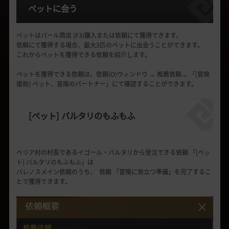
ペットに会う
ペットはパール商店
(F3)
購入
また
は依頼にて獲得できます。
依頼にて
獲得する場合
、最大3匹のペットに
出会う
ことができます
。
これから
ペットを獲得できる依頼を紹介します。
ペットを獲得できる依頼は
、
依頼
(O)
ウィンドウ
→
推薦依頼
→
「
[冒険
援助] ペット、冒険のパートナー
」にて
確認することができます。
[ペット] バルタリのもふもふ
ベリア村の村長であるイゴ
ー
ル
・
バルタリから受注できる依頼
「
[ペッ
ト] バルタリのもふもふ
」
は
バレノスメイン依頼のうち、
依頼
「
冒険に旅立つ準備
」
を完了するこ
とで獲得できます。