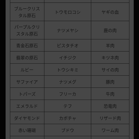
ブルークリス
トウモロコシ
ヤギの血
タル原石
パープルクリ
ナツメヤシ
鹿の肉
スタル原石
青金石原石
ピスタチオ
羊肉
翡翠の原石
イチジク
キツネ肉
ルビー
トウシキミ
サイの肉
サファイア
ナツメグ
豚肉
トパーズ
フリーカ
牛肉
エメラルド
テフ
恐竜肉
ダイヤモンド
カボチャ
リザード肉
赤い珊瑚
ブドウ
ワーム肉