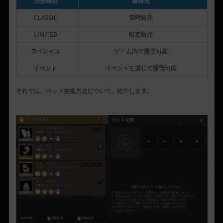
交感類型
獲得先
C
LASSIC
常時販売
LIMITED
限定販売
スペシャル
ゲーム
内
で
獲得可能
イベント
イベントを通じて獲得可能
それでは
、ペット交換方法について、紹介します。