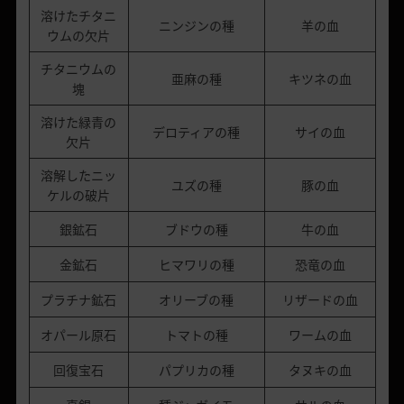
溶けたチタニ
ニンジンの種
羊の血
ウムの欠片
チタニウムの
亜麻の種
キツネの血
塊
溶けた緑青の
デロティアの種
サイの血
欠片
溶解したニッ
ユズの種
豚の血
ケルの破片
銀鉱石
ブドウの種
牛の血
金鉱石
ヒマワリの種
恐竜の血
プラチナ鉱石
オリーブの種
リザードの血
オパール原石
トマトの種
ワームの血
回復宝石
パプリカの種
タヌキの血