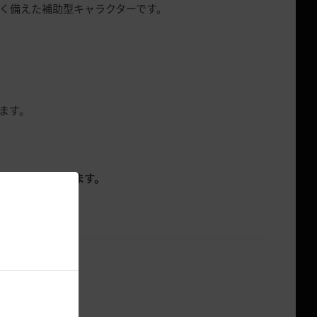
く備えた補助型キャラクターです。
。
ます。
クな特徴もあります。
に適用され、