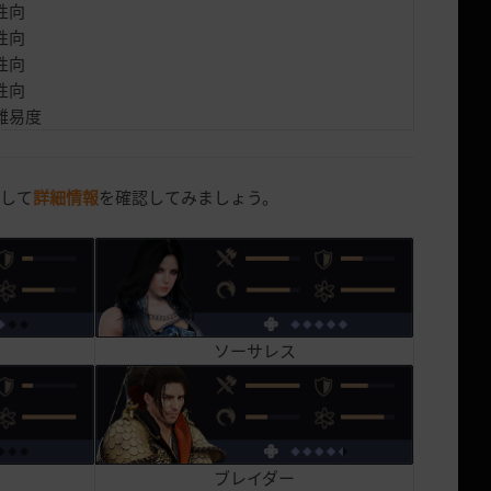
性向
性向
性向
性向
難易度
択して
詳細情報
を確認してみましょう。
ソーサレス
ブレイダー