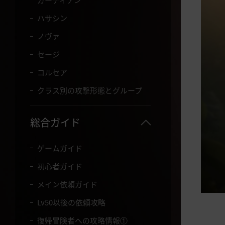
て
く
ハサシン
だ
さ
ノヴァ
い
セージ
。
コルセア
クラス別の攻撃形態とグループ
総合ガイド
ゲームガイド
初心者ガイド
メイン依頼ガイド
Lv50以後の依頼攻略
復帰冒険者への攻略情報①