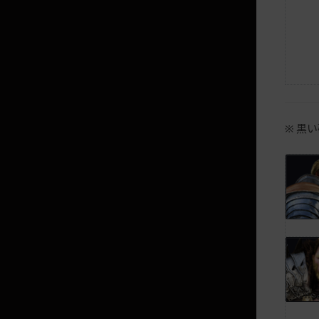
キャラクター転換システム/アイ
テム転移
ルート
衣装交換
秘密商店
メイド
※ 黒
黒い砂漠+アプリ
旅行者の馬
黒い砂漠のすべて
NEW 闇の精霊の冒険
家門バッグ
マルニウェーブ
マイメイド/執事