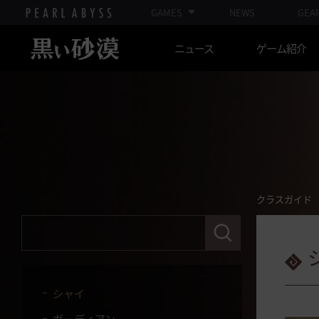
ツバキ
GAMES
NEWS
GEA
ヴァルキリー
ニュース
ゲーム紹介
くノ一
忍者
ウィザード
ウィッチ
ダークナイト
格闘家
クラスガイド
ミスティック
検
索
ラン
語
句
アーチャー
を
入
シャイ
力
し
ガーディアン