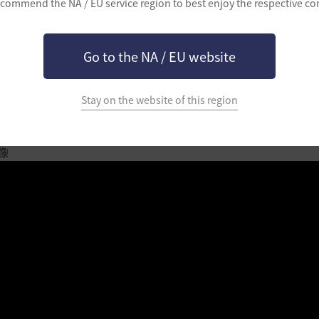
commend the NA / EU service region to best enjoy the respective co
花
癒と補助バフの使用
Go to the NA / EU website
曲、楽器演奏、音楽アルバムへの登録が出来る
Stay on the website of this region
闘映像
像