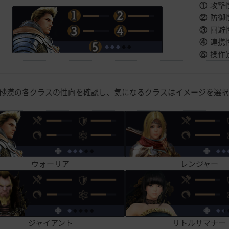
①
攻撃
②
防御
③
回避
④
連携
⑤
操作
い砂漠の各クラスの性向を確認し、気になるクラスはイメージを選
レンジャー
ウォーリア
リトルサマナー
ジャイアント