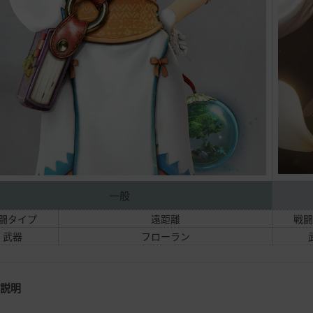
一般
闘タイプ
遠距離
戦闘
武器
フローラン
細説明