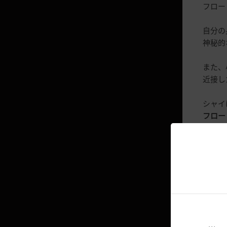
ミニマップ
フロー
知識
自分の
行動力
神秘的
行動力 応用編
また、
親密度
近接し
ダイアログ（チャットウィンド
ウ）
シャイ
フロー
水泳と潜水
ゲーム
分野ランキング
※ シ
計7部
ゲームオプション
ゲーム終了
◈ お
宝物アイテム
マルニの密室 - 個人狩り場
共通
- キ