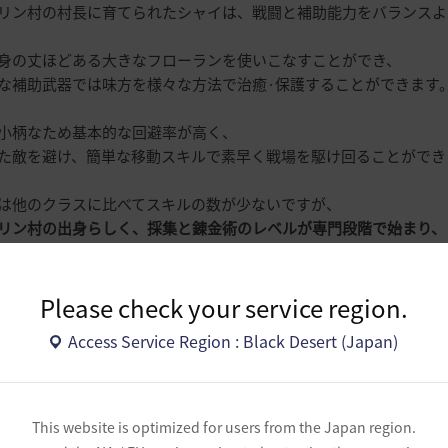
リン村の村長に育てられたシャイは、戦闘と補助能力をバランスよ
身の丈ほどある大きなフローランを使いこなすことができ、
な補助武器では味方を様々な方法で治癒·保護することができます
小柄なため基本的な回避率が高く、
た敵を避け、簡単な移動スキルで素早く戦場を駆け回ることができ
は他のクラスに比べてスキルの数が少ないですが、
リン村の出身らしく、採集と錬金術のレベルが専門段階で始まり、
内で作曲した曲を他の冒険者に聞かせることができるというユニー
ャイは覚醒武器のパール衣装はありませんが、補助武器衣装が2部位
位を着用した時にパール衣装8部位の着用効果が適用されます。
Please check your service region.
Access Service Region : Black Desert (Japan)
すすめポイント
This website is optimized for users from the Japan region.
ュートで可愛らしい姿、生活コンテンツに特化した能力値