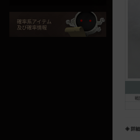
ゲーム情報
キャラクター情報
確率系アイテム
及び確率情報
インターフェース
バッグ
装備
修理
クエスト
闇の精霊
NPC商店
戦
貢献度
拠点
◈ 詳
ワールドマップ