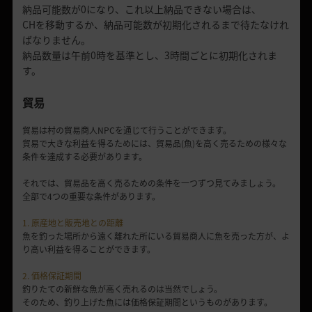
納品可能数が0になり、これ以上納品できない場合は、
CHを移動するか、納品可能数が初期化されるまで待たなけれ
ばなりません。
納品数量は午前0時を基準とし、3時間ごとに初期化されま
す。
貿易
貿易は村の貿易商人NPCを通じて行うことができます。
貿易で大きな利益を得るためには、貿易品(魚)を高く売るための様々な
条件を達成する必要があります。
それでは、貿易品を高く売るための条件を一つずつ見てみましょう。
全部で4つの重要な条件があります。
1. 原産地と販売地との距離
魚を釣った場所から遠く離れた所にいる貿易商人に魚を売った方が、よ
り高い利益を得ることができます。
2. 価格保証期間
釣りたての新鮮な魚が高く売れるのは当然でしょう。
そのため、釣り上げた魚には価格保証期間というものがあります。