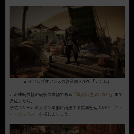
▲ イベルブオアシスの雑貨商人NPC「アシム」
この連続依頼の最後の依頼である
「真実は沈没しない」
まで
達成したら、
砂粒バザールのカタン軍部に所属する貿易管理人NPC
「アト
イ・バラクス」
を探しましょう。