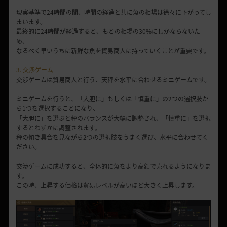
現実基準で24時間の間、時間の経過と共に魚の相場は徐々に下がってし
まいます。
最終的に24時間が経過すると、もとの相場の30%にしかならないた
め、
なるべく早いうちに新鮮な魚を貿易商人に持っていくことが重要です。
3. 交渉ゲーム
交渉ゲームは貿易商人と行う、天秤を水平に合わせるミニゲームです。
ミニゲームを行うと、「大胆に」もしくは「慎重に」の2つの選択肢か
ら1つを選択することになり、
「大胆に」を選ぶと秤のバランスが大幅に調整され、「慎重に」を選択
するとわずかに調整されます。
秤の傾き具合を見ながら2つの選択肢をうまく選び、水平に合わせてく
ださい。
交渉ゲームに成功すると、全体的に魚をより高額で売れるようになりま
す。
この時、上昇する価格は貿易レベルが高いほど大きく上昇します。