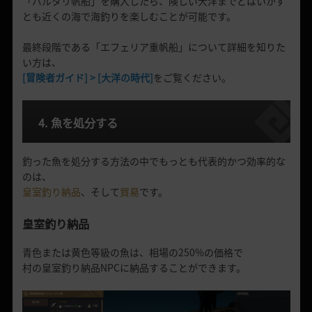
「バルタリ帆船」を購入したら、険しい大洋までとはいかず
とも近くの海で海釣りを楽しむことが可能です。
最終段階である「エフェリア重帆船」について詳細を知りた
い方は、
[冒険者ガイド] > [大洋の時代]
をご覧ください。
4. 魚を処分する
釣った魚を処分する方法の中でもっとも代表的かつ効率的な
のは、
皇室釣り納品
、そして
貿易
です。
皇室釣り納品
青色または黄色等級の魚は、相場の250%の価格で
村の皇室釣り納品NPCに納品することができます。