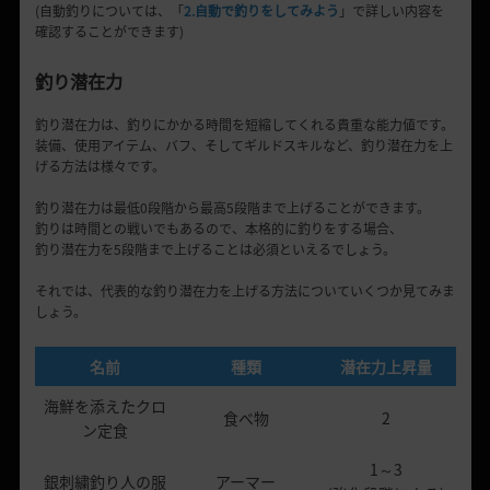
(自動釣りについては、「
2.自動で釣りをしてみよう
」で詳しい内容を
確認することができます)
釣り潜在力
釣り潜在力は、釣りにかかる時間を短縮してくれる貴重な能力値です。
装備、使用アイテム、バフ、そしてギルドスキルなど、釣り潜在力を上
げる方法は様々です。
釣り潜在力は最低0段階から最高5段階まで上げることができます。
釣りは時間との戦いでもあるので、本格的に釣りをする場合、
釣り潜在力を5段階まで上げることは必須といえるでしょう。
それでは、代表的な釣り潜在力を上げる方法についていくつか見てみま
しょう。
名前
種類
潜在力上昇量
海鮮を添えたクロ
食べ物
2
ン定食
1～3
銀刺繍釣り人の服
アーマー