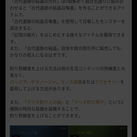
「古代遺跡の結晶の欠片」は5個集めて調合式通りに組み合
わせると「古代遺跡の結晶召喚書」を作ることができるアイ
テムで、
「古代遺跡の結晶召喚書」を使用して召喚したモンスターを
退治すると、
「記憶の破片」をはじめとする様々なアイテムを獲得できま
す。
また、「古代遺跡の結晶」自体を統合取引所に販売しても、
かなりの収入になるはずです。
釣り熟練度を上げる方法は他の生活コンテンツの熟練度と大
差なく、
ロッジア
、
ゲラノージャ
、
マノス装備
または
アクセサリー
を
着用して上げる方法があります。
また、
「クリオ釣り人の服」
と
「クリオ釣り椅子」
という2
種類の特別な装備を装備することで、
釣り熟練度を上げることができます。