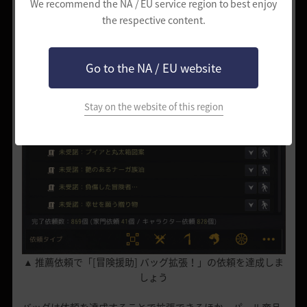
We recommend the NA / EU service region to best enjoy
the respective content.
Go to the NA / EU website
Stay on the website of this region
▲ 推薦依頼で「[冒険援助] バッグ拡張！」の依頼を達成しま
しょう