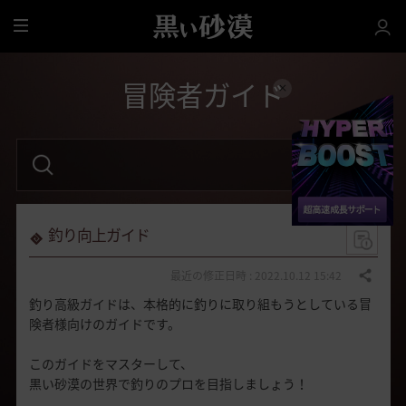
全
体
冒険者ガイド
検
索
語
句
を
入
力
釣り向上ガイド
し
て
く
最近の修正日時 : 2022.10.12 15:42
共有する
だ
釣り高級ガイドは、本格的に釣りに取り組もうとしている冒
さ
い
険者様向けのガイドです。
。
このガイドをマスターして、
黒い砂漠の世界で釣りのプロを目指しましょう！