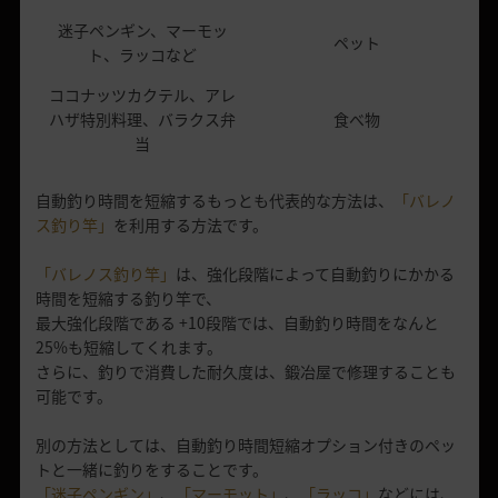
迷子ペンギン、マーモッ
ペット
ト、ラッコなど
ココナッツカクテル、アレ
ハザ特別料理、バラクス弁
食べ物
当
自動釣り時間を短縮するもっとも代表的な方法は、
「バレノ
ス釣り竿」
を利用する方法です。
「バレノス釣り竿」
は、強化段階によって自動釣りにかかる
時間を短縮する釣り竿で、
最大強化段階である +10段階では、自動釣り時間をなんと
25%も短縮してくれます。
さらに、釣りで消費した耐久度は、鍛冶屋で修理することも
可能です。
別の方法としては、自動釣り時間短縮オプション付きのペッ
トと一緒に釣りをすることです。
「迷子ペンギン」
、
「マーモット」
、
「ラッコ」
などには、