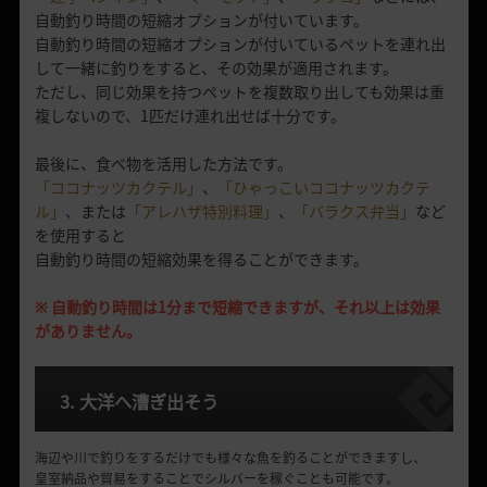
自動釣り時間の短縮オプションが付いています。
自動釣り時間の短縮オプションが付いているペットを連れ出
して一緒に釣りをすると、その効果が適用されます。
ただし、同じ効果を持つペットを複数取り出しても効果は重
複しないので、1匹だけ連れ出せば十分です。
最後に、食べ物を活用した方法です。
「ココナッツカクテル」
、
「ひゃっこいココナッツカクテ
ル」
、または
「アレハザ特別料理」
、
「バラクス弁当」
など
を使用すると
自動釣り時間の短縮効果を得ることができます。
※ 自動釣り時間は1分まで短縮できますが、それ以上は効果
がありません。
3. 大洋へ漕ぎ出そう
海辺や川で釣りをするだけでも様々な魚を釣ることができますし、
皇室納品や貿易をすることでシルバーを稼ぐことも可能です。