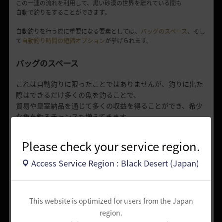
この一連の流れを利用して、黒い砂漠の世界を離れている間も
自動で釣りをすることができます。
自動釣りを行う際に重要になる要素としては、
バッグのスペース
、そし
て
自動釣り時間の短縮オプション
が挙げられます。
バッグのスペース
これは自動釣りに限ったことではありませんが、釣りに出た
際はできるだけ多くの魚を釣ることで、
貿易や皇室納品を通じて多くの収益を得ることができ、希少
な魚を釣るチャンスも増えてきます。
そのためには、バッグスロットを拡張して、バッグのスペー
Please check your service region.
スを空けておく必要があります。
バッグのスペースを増やすには、推薦依頼で受諾できる依頼
Access Service Region : Black Desert (Japan)
グループ「[冒険支援]バッグ拡張！」を達成してみて下さ
い。
This website is optimized for users from the Japan
region.