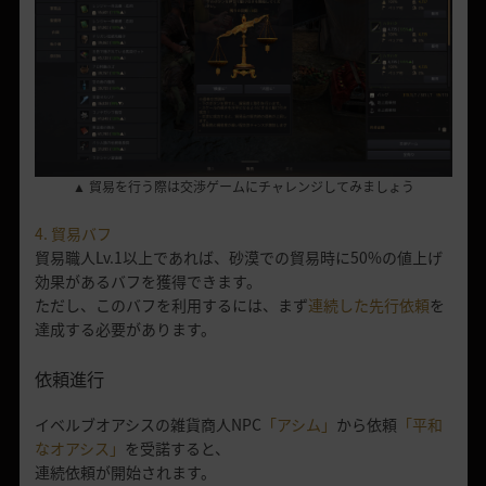
▲ 貿易を行う際は交渉ゲームにチャレンジしてみましょう
4. 貿易バフ
貿易職人Lv.1以上であれば、砂漠での貿易時に50%の値上げ
効果があるバフを獲得できます。
ただし、このバフを利用するには、まず
連続した先行依頼
を
達成する必要があります。
依頼進行
イベルブオアシスの雑貨商人NPC
「アシム」
から依頼
「平和
なオアシス」
を受諾すると、
連続依頼が開始されます。