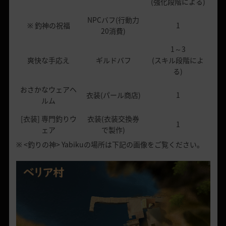
(強化段階による)
NPCバフ(行動力
※ 釣神の祝福
1
20消費)
1～3
爽快な手応え
ギルドバフ
(スキル段階によ
る)
おさかなウェアヘ
衣装(パール商店)
1
ルム
[衣装] 専門釣りウ
衣装(衣装交換券
1
ェア
で製作)
※ <釣りの神> Yabikuの場所は下記の画像をご覧ください。