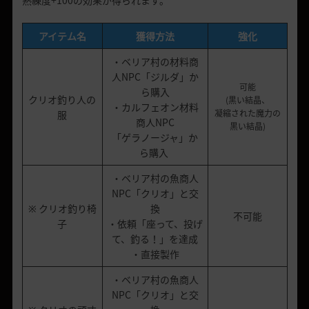
熟練度+100の効果が得られます。
アイテム名
獲得方法
強化
・ベリア村の材料商
人NPC「ジルダ」か
可能
ら購入
クリオ釣り人の
(黒い結晶、
・カルフェオン材料
凝縮された魔力の
服
商人NPC
黒い結晶)
「ゲラノージャ」か
ら購入
・ベリア村の魚商人
NPC「クリオ」と交
※ クリオ釣り椅
換
不可能
子
・依頼「座って、投げ
て、釣る！」を達成
・直接製作
・ベリア村の魚商人
NPC「クリオ」と交