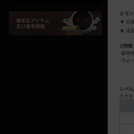
ヒストリア廃墟
1) モ
確率系アイテム
ドリガン地域
近
及び確率情報
遠距
狩り場全部を見る★
2)特徴
レッドウルフの村
-基地
トシュラ廃虚
-ウォ
シェレカンの墓
海底地域
レベル
大きな
狩り場全部を見る★
プロティ洞窟
シクライア海底遺跡（上層）