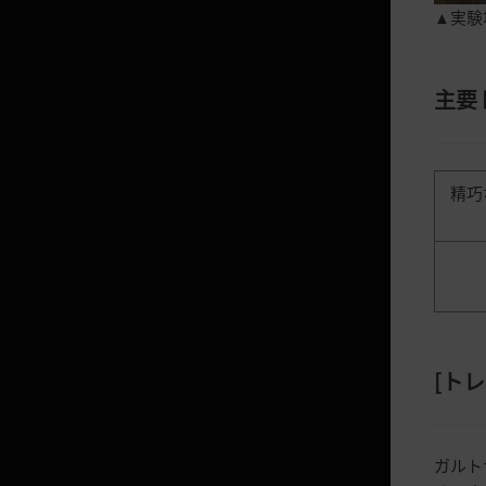
▲実験
[EV] ゾクゾクハロウィン箱
真冬の冒険箱
主要
不思議な冒険箱
謎の衣装箱
アトラクシオンの守護者箱
精巧
[ペット] 北極の輝く箱/北極の希
少な箱
マルニ博士の冒険箱
マルニ博士の機械箱
うさぎ福袋
[
トレ
クロン石の大きな福袋
モンスターペットBOX
ガルト
不思議な冒険の包み