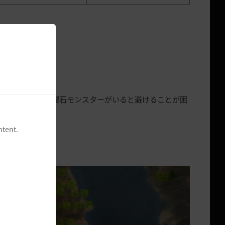
す。
の大きい変種黒曜石モンスターがいると避けることが困
ntent.