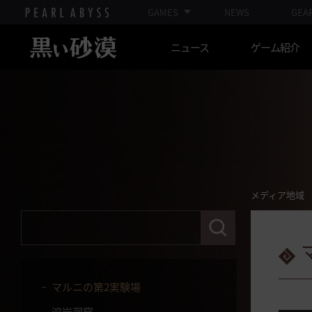
カルフェオン寺院
GAMES
NEWS
GEA
ヘッセ聖域
ニュース
ゲーム紹介
セレンディア神殿
北カイア山(変異木の精霊)
星の墓場
メディア地域
狩り場全部を見る★
メディア地域
廃鉄鉱山
検
索
メイン族巣窟
語
句
放浪盗賊駐屯
を
入
マルニの第2実験場
力
し