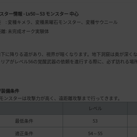
ンスター情報 - Lv50～53 モンスター 中心
接 : 変種キメラ、変種黒曜石モンスター、変種サウニール
離: 未完成オーク実験体
地下に降りる道があり、視界が暗くなります。地下洞窟は奥が深く
ーリアがレベル56の覚醒武器の依頼を進行する際に、必ず訪れる場
/
装備条件
モンスターは攻撃力が高く、遠距離攻撃まで行ってきます。
レベル
最低条件
53
適正条件
54～55