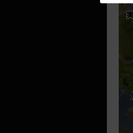
のご案内
搭乗物成長初期化
ブックシェルフ(本棚)と習得でき
る知識リスト
願いを込めた福袋
[ペット] 幻想のドラゴンパピーの
束
黒虎福袋
職人の福袋
各種染色剤箱
クロン石の福袋
不思議な衣装箱
真っ白な冬の冒険箱
[EV] 次元の冒険箱