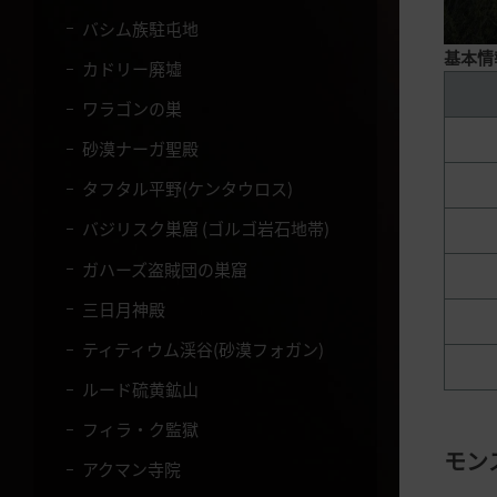
バシム族駐屯地
基本情
カドリー廃墟
ワラゴンの巣
砂漠ナーガ聖殿
タフタル平野(ケンタウロス)
バジリスク巣窟 (ゴルゴ岩石地帯)
ガハーズ盗賊団の巣窟
三日月神殿
ティティウム渓谷(砂漠フォガン)
ルード硫黄鉱山
フィラ・ク監獄
モン
アクマン寺院