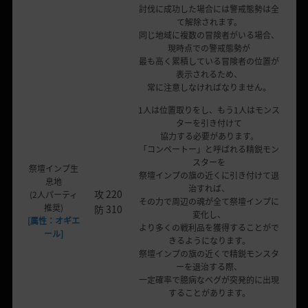
討伐に成功した場合には警戒態勢は全
て解除されます。
同じ地域に複数の冒険者がいる場合、
現時点での警戒態勢が
最も高く累積している冒険者の位置が
表示されるため、
常に注意しなければなりません。
1人は位置取りをし、もう1人はモンス
ターを引き付けて
協力する必要があります。
「コンペートー」と呼ばれる精鋭モン
スターを
祭壇インプ生
祭壇インプの旗の近くに引き付けて退
息地
治すれば、
攻 220
(2人パーティ
その力で周辺の魂が全て祭壇インプに
推奨)
防 310
変化し、
[属性：オギエ
より多くの戦利品を獲得することがで
ール]
きるようになります。
祭壇インプの旗の近くで精鋭モンスタ
ーを退治する際、
一定確率で臆病なベグが突発的に出現
することがあります。