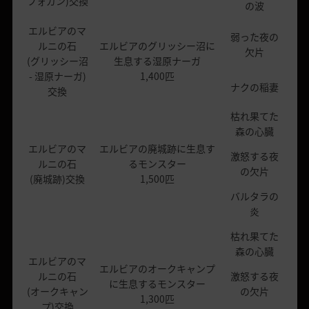
フォガン)交換
の波
エルビアのマ
弱った夜の
ルニの石
エルビアのグリッシー沼に
欠片
(グリッシー沼
生息する湿原ナーガ
- 湿原ナーガ)
1,400匹
ナクの稲妻
交換
枯れ果てた
森の心臓
エルビアのマ
エルビアの廃城跡に生息す
激怒する夜
ルニの石
るモンスター
の欠片
(廃城跡)交換
1,500匹
バルタラの
炎
枯れ果てた
森の心臓
エルビアのマ
エルビアのオークキャンプ
ルニの石
激怒する夜
に生息するモンスター
(オークキャン
の欠片
1,300匹
プ)交換