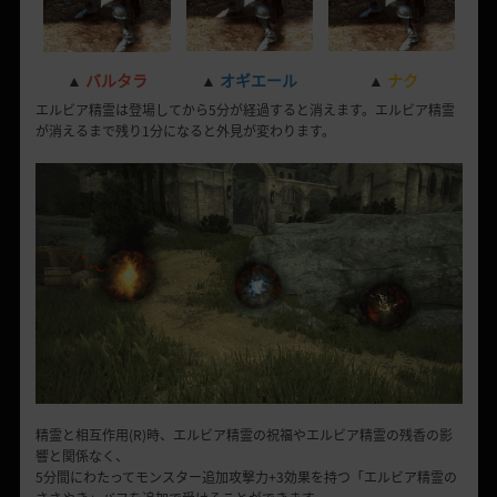
▲
バルタラ
▲
オギエール
▲
ナ
ク
エルビア精霊は登場してから5分が経過すると消えます。エルビア精霊
が消えるまで残り1分になると外見が変わります。
精霊と相互作用(R)時、エルビア精霊の祝福やエルビア精霊の残香の影
響と関係なく、
5分間にわたってモンスター追加攻撃力+3効果を持つ「エルビア精霊の