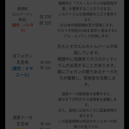
戦闘中に「アル・ルンディの秘密指令
廃城跡
書」を獲得することができます。
(3人パーティ
このアイテムを廃城跡の入口で使用す
攻 230
推奨)
ると
防 320
[属性：バルタ
計15体の精鋭補佐官が登場します。
ラ]
そのうち特定の5体を素早く退治すると
アル・ルンディが出現します。
巨大ヒキガエルのトルバールが徘
徊しています。
沼フォガン
戦闘中に低確率でボスのティティ
生息地
攻 240
ウムが出現することがあります。
防 330
[属性：オギ
稀にフォガンの敵であるナーガた
エール]
ちが襲撃し、冒険者を攻撃しま
す。
湿原ナーガ副隊長を攻撃すると、
彼の手下が四方から冒険者を威嚇しま
す。
また、湿地にはあちこちに猛毒植物が
あります。
湿原ナーガ
この猛毒植物は周辺のモンスターの防
生息地
攻 240
御力を低下させ、