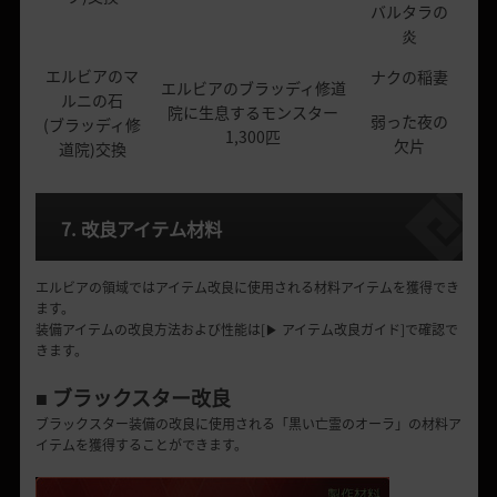
バルタラの
炎
エルビアのマ
ナクの稲妻
エルビアのブラッディ修道
ルニの石
院に生息するモンスター
弱った夜の
(ブラッディ修
1,300匹
欠片
道院)交換
7. 改良アイテム材料
エルビアの領域ではアイテム改良に使用される材料アイテムを獲得でき
ます。
装備アイテムの改良方法および性能は[▶ アイテム改良ガイド]で確認で
きます。
■ ブラックスター改良
ブラックスター装備の改良に使用される「黒い亡霊のオーラ」の材料ア
イテムを獲得することができます。