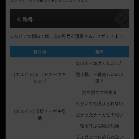
ささやき」バフを追加で受けることができます。
4. 称号
エルビアの領域では、次の称号を獲得することができます。
狩り場
称号
炎の中で焼けてしまった
[エルビア] レッドオークキ
鏡よ鏡、一番美しいのは
ャンプ
誰？
闇を燃やす巡察者
もがいても逃げられない
[エルビア] 湿原ナーガ生息
長かったナーガとの戦い
地
雷を呼ぶ湿原の船頭
フォガンは止められない