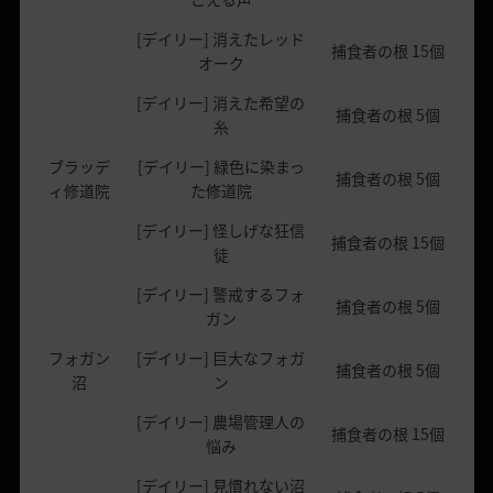
[デイリー] 消えたレッド
捕食者の根 15個
オーク
[デイリー] 消えた希望の
捕食者の根 5個
糸
ブラッデ
[デイリー] 緑色に染まっ
捕食者の根 5個
ィ修道院
た修道院
[デイリー] 怪しげな狂信
捕食者の根 15個
徒
[デイリー] 警戒するフォ
捕食者の根 5個
ガン
フォガン
[デイリー] 巨大なフォガ
捕食者の根 5個
沼
ン
[デイリー] 農場管理人の
捕食者の根 15個
悩み
[デイリー] 見慣れない沼