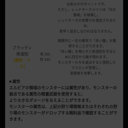
出来るかがポイントです。
ただし、レッドオークメイジは「光の
領域」を破壊し、
レッドオークの攻撃力を増加させるた
め、
素早く退治しなければなりません。
戦闘中に一定の確率で「赤い鐘」を獲
得することができます。
ブラッディ
「赤い鐘」を鳴らすと修道院を守るた
修道院
攻 260
めに四方から敵が現れます。
防 340
[属性：ナ
モンスターたちを退治すると憤怒した
ク]
マスカンが登場し、
冒険者を攻撃します。
■ 属性
エルビアの領域のモンスターには属性があり、モンスターの
弱点である属性の精霊武器を使用すると、
より大きなダメージを与えることができます。
モンスターの属性は、上記の狩り場情報またはそれぞれの狩
り場のモンスターがドロップする戦利品で確認することがで
きます。