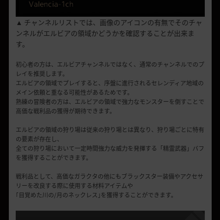
▲ チャンネルリストでは、画像のアイコンの有無でそのチャ
ンネルがエルビアの領域かどうかを確認することが出来ま
す。
初心者の方は、エルビアチャンネルではなく、通常のチャンネルでのプ
レイを推奨します。
エルビアの領域でプレイすると、序盤に進行されるセレンディア地域の
メイン依頼と重なる可能性があるためです。
熟練の冒険者の方は、エルビアの領域で強力なモンスターを倒すことで
高価な戦利品の獲得が期待できます。
エルビアの領域の狩り場は従来の狩り場とは異なり、狩り場ごとに特有
の要素が存在し、
全ての狩り場において一定時間強力な威力を発揮する「精霊武器」バフ
を獲得することができます。
戦利品として、高価なガラクタの他にもブラックスター装備やアクセサ
リーを改良する際に使用する材料アイテムや
｢目覚めた川の/月のネックレス｣を獲得することができます。