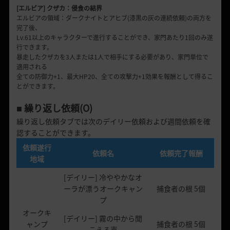
[エルビア] クザカ：侵食の結界
エルビアの領域：ダークナイトとアヒブ(漆黒の灰の連続依頼)の両方を
完了後、
Lv.61以上のキャラクターで進行することができ、家門あたり1回のみ遂
行できます。
暴走したクザカを3人または1人で相手にする必要があり、家門単位で
適用される
全ての防御力+1、最大HP20、全ての攻撃力+1効果を報酬として得るこ
とができます。
■ 繰り返し依頼(O)
繰り返し依頼タブでは次のデイリー依頼および週間依頼を確
認することができます。
依頼遂行
依頼名
依頼完了報酬
地域
[デイリー] 冷ややかなオ
ーラが漂うオークキャン
捕食者の根 5個
プ
オークキ
[デイリー] 霧の中から聞
ャンプ
捕食者の根 5個
こえる声