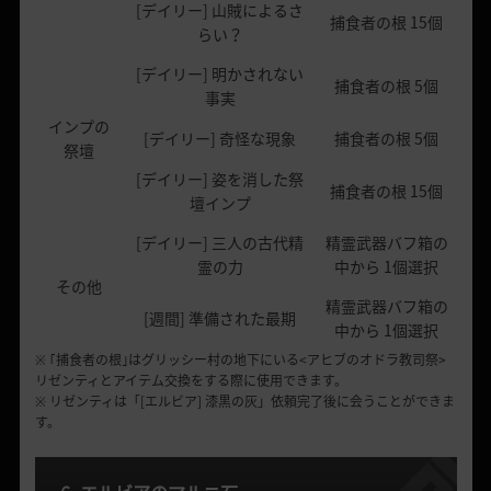
[デイリー] 山賊によるさ
捕食者の根 15個
らい？
[デイリー] 明かされない
捕食者の根 5個
事実
インプの
[デイリー] 奇怪な現象
捕食者の根 5個
祭壇
[デイリー] 姿を消した祭
捕食者の根 15個
壇インプ
[デイリー] 三人の古代精
精霊武器バフ箱の
霊の力
中から 1個選択
その他
精霊武器バフ箱の
[週間] 準備された最期
中から 1個選択
※ ｢捕食者の根｣はグリッシー村の地下にいる<アヒブのオドラ教司祭>
リゼンティとアイテム交換をする際に使用できます。
※ リゼンティは「[エルビア] 漆黒の灰」依頼完了後に会うことができま
す。