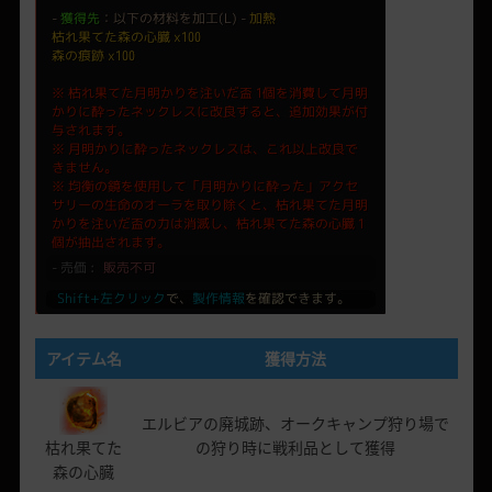
アイテム名
獲得方法
エルビアの廃城跡、オークキャンプ狩り場で
枯れ果てた
の狩り時に戦利品として獲得
森の心臓