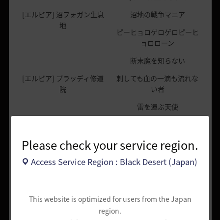
[エルビア] 沼フォガン生息
沼地の戦争マニア
地
ピーヒョロゲロゲロピーヒ
ョロローン
断末魔を知らない
[エルビア] ブラッディ修道
刺しても血の一滴も流れな
院
い者
雷を運ぶ天使
様変わりしたあなたと私
[エルビア] 祭壇インプ生息
Please check your service region.
ベグの鎖の製作者
地
祭壇施工職人
Access Service Region : Black Desert (Japan)
山塞大好きっこ
[エルビア] ビラーギ山塞
何千回と山塞を訪ねてきた
This website is optimized for users from the Japan
region.
ハドゥムの宝物庫を欲した