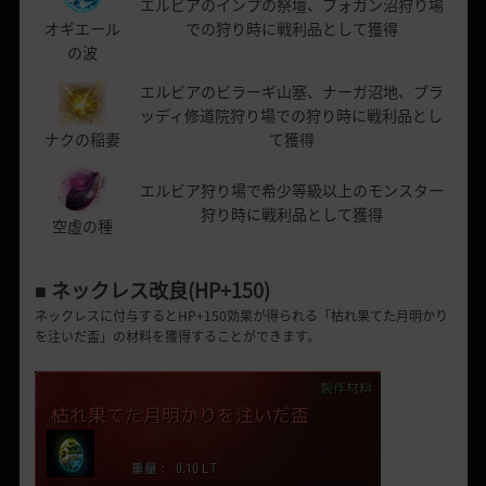
エルビアのインプの祭壇、フォガン沼狩り場
オギエール
での狩り時に戦利品として獲得
の波
エルビアのビラーギ山塞、ナーガ沼地、ブラ
ッディ修道院狩り場での狩り時に戦利品とし
ナクの稲妻
て獲得
エルビア狩り場で希少等級以上のモンスター
狩り時に戦利品として獲得
空虚の種
■ ネックレス改良(HP+150)
ネックレスに付与するとHP+150効果が得られる「枯れ果てた月明かり
を注いだ盃」の材料を獲得することができます。