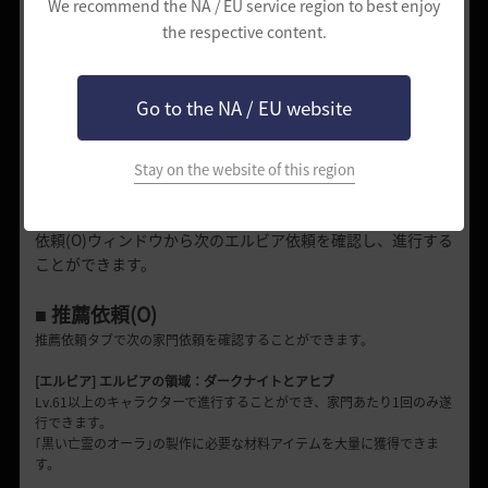
We recommend the NA / EU service region to best enjoy
背後専門家
the respective content.
[エルビア] 廃城跡
廃城跡の亡霊
討伐王
Go to the NA / EU website
Stay on the website of this region
5. エルビア依頼
依頼(O)ウィンドウから次のエルビア依頼を確認し、進行する
ことができます。
■ 推薦依頼(O)
推薦依頼タブで次の家門依頼を確認することができます。
[エルビア] エルビアの領域：ダークナイトとアヒブ
Lv.61以上のキャラクターで進行することができ、家門あたり1回のみ遂
行できます。
｢黒い亡霊のオーラ｣の製作に必要な材料アイテムを大量に獲得できま
す。