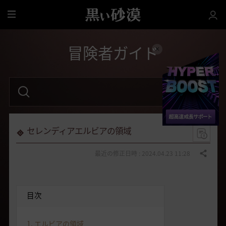
全
体
冒険者ガイド
検
索
語
句
を
入
力
セレンディアエルビアの領域
し
て
く
最近の修正日時 : 2024.04.23 11:28
共有する
だ
さ
い
。
目次
1. エルビアの領域