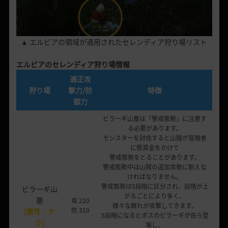
▲ エルビアの領域が適用されたセレンディア狩り場リスト
エルビアのセレンディア狩り場情報
適正攻
狩り場
撃力/防
特徴
御力
ビラーギ山塞は「警戒態勢」に注意す
る必要があります。
モンスターを討伐すると山賊が冒険者
に懸賞金をかけて
警戒態勢をとることがあります。
警戒態勢中は山賊の追加攻勢に耐えな
ければなりません。
警戒態勢は5段階に区分され、段階が上
ビラーギ山
がるごとにより多く、
塞
攻 220
様々な群れが攻撃してきます。
防 310
[属性：ナ
5段階になるとボスのビラーギが自ら登
ク]
場し、