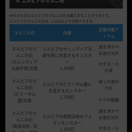
6. エルビアのマルニ石
NPCから次のエルビアのマルニの石を購入することができます。
エルビアのマルニの石は、Lv.61以上で交換できます。
交換可能ア
マルニの石
内容
イテム
涙を浮かべ
エルビアのマ
エルビアのセレンディア北
る夜の欠片
ルニの石
部平原に生息するモンスタ
(セレンディア
ー
オギエール
北部平原)交換
1,100匹
の波
エルビアのマ
弱った夜の
エルビアのビラーギ山塞に
ルニの石
欠片
生息するモンスター
(ビラーギ山
1,700匹
ナクの稲妻
塞)交換
涙を浮かべ
エルビアのマ
エルビアの南部沼地のフォ
る夜の欠片
ルニの石
ガンモンスター
(南部沼地 - 沼
オギエール
1,100匹