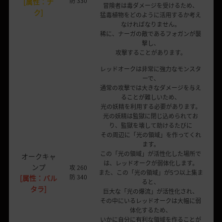
防 330
[属性：ナ
冒険者は毒ダメージを受けるため、
ク]
猛毒植物をどのように活用するか考え
なければなりません。
稀に、ナーガの敵であるフォガンが襲
撃し、
攻撃することがあります。
レッドオークは非常に強力なモンスタ
ーで、
通常の攻撃では大きなダメージを与え
ることが難しいため、
光の妖精を利用する必要があります。
光の妖精は監獄に閉じ込められてお
り、監獄を壊して助けるたびに
その周辺に「光の領域」を作ってくれ
ます。
この「光の領域」が活性化した場所で
オークキャ
は、レッドオークが弱体化します。
ンプ
攻 260
また、この「光の領域」が5つ以上集ま
防 340
[属性：バル
ると、
タラ]
巨大な「光の爆流」が活性化され、
その中にいるレッドオークは大幅に弱
体化するため、
いかに自分に有利な領域を作ることが