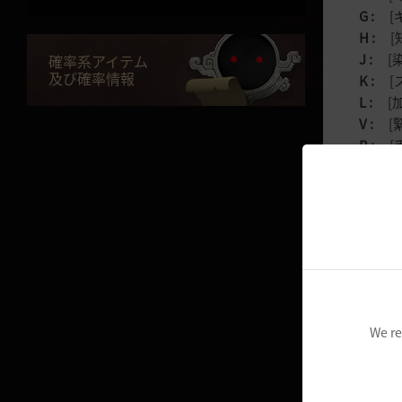
黒い砂漠のすべて
G :
[ギ
H :
[知
NEW 闇の精霊の冒険
J :
[染
確率系アイテム
家門バッグ
及び確率情報
K :
[ス
L :
[加
マルニウェーブ
V :
[緊
マイメイド/執事
B :
[手
N :
[友
M :
[ワ
コミュニティ
パーティ
/ :
闇の
クラン
ESC :
Enter :
ギルド
Tab :
キ
We re
ギルドハウス
Shift :
Ctrl :
ギルド搭乗物
Space 