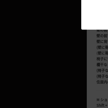
ギルド連盟
Print S
領主
友達
※ ソ
壁の前で
メール
壁の前で
ビューティアルバム
壁の前で
壁に背
フォトギャラリー
(壁に
音楽アルバム
(
壁に寄
椅子に
冒険者ノート
欄干な
ヤーラ！
(椅子
(椅子
住居内
戦闘
スキル
※ シ
Shift 
スキル特化