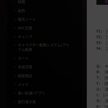
妖精
染色
製作ノート
NPC交換
F1 :
[
キャンプ
F2 :
[
F3 :
[
キャラクター転換システム/アイ
F4 :
[
テム転移
ルート
Q :
キャ
衣装交換
R :
[相
秘密商店
T :
[自
Y :
[挑
メイド
U :
[錬
黒い砂漠+アプリ
I :
[バ
O :
[依
旅行者の馬
P :
[キ