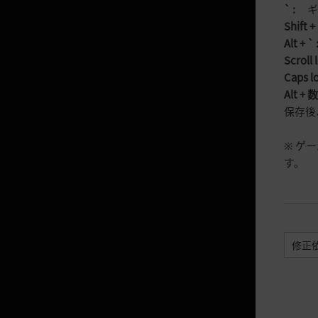
` :
ギル
闇の精霊の怒り
Shift + 
Alt + ` 
装備強化
Scroll 
闇の精霊の爪
Caps lo
Alt + 
抽出
保存後
別荘
※ ゲ
マルニの石
す。
PvP
性向値
デスペナルティ
修正
決闘システム
アリーナ
アルシャの闘技場