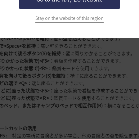
creen :
現在の画面をスクリーンショットで撮影できます。(フォトモード 
Stay on the website of this region
ーシャルアクションのショートカット
<Space>：
低い壁を登ることができます。
<W> + <Space>を維持：
低い壁を超えることができます。
<Space>を維持：
高い壁を登ることができます。
を向けて後ろボタン(S)を維持：
壁に寄りかかることができます。
寄りかかった状態で)<F5>：
看板を作成することができます。
りかかった状態で)<R>：
鑑賞モードを使用できます。
背を向けて後ろボタン(S)を維持：
椅子に座ることができます。
どの端で <Q>：
端に座ることができます。
などに)座った状態で<F5>：
座った状態で看板を作成することができ
などに)座った状態で<Ｒ>：
鑑賞モードを使用することができます。
のベッド、またはキャンプのベッドで相互作用(R)：
横になること
ョートカットの活用
+ F5 :
特定の場所に冒険者が多い場合、他の冒険者の姿を隠せま