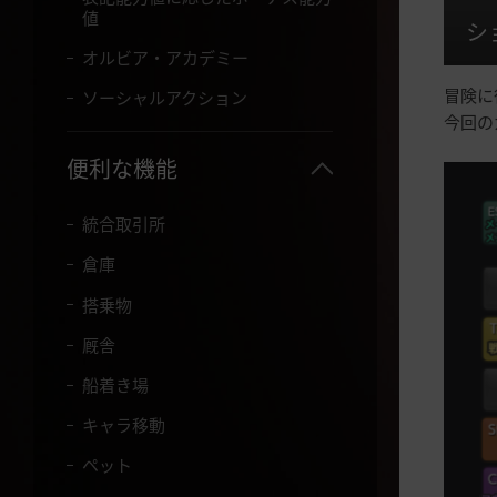
て
値
シ
く
だ
オルビア・アカデミー
さ
冒険に
ソーシャルアクション
い
。
今回の
便利な機能
統合取引所
倉庫
搭乗物
厩舎
船着き場
キャラ移動
ペット