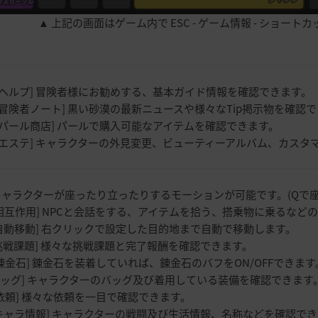
▲ 上記の画面はゲーム内で ESC - ゲーム情報 - ショ
ヘルプ] 冒険者様にお勧めする、基本ガイド情報を確認できます。
冒険者ノート] 黒い砂漠の最新ニュースや様々なTip掲示物を確認
パール商店] パールで購入可能なアイテムを確認できます。
エステ] キャラクターの外見変更、ビューティーアルバム、カスタ
ラクターが座ったり立ったりするモーションが可能です。(Qで座った
互作用] NPCと会話をする、アイテムを拾う、搭乗物に乗るな
動移動] 右クリックで設定した目的地まで自動で移動します。
戦課題] 様々な挑戦課題と完了報酬を確認できます。
金石] 錬金石を装着していれば、錬金石のバフをON/OFFできます
ッグ] キャラクターのバッグ及び着用している装備を確認できます
頼] 様々な依頼を一目で確認できます。
ャラ情報] キャラクターの戦闘及び生活情報、名称などを確認でき