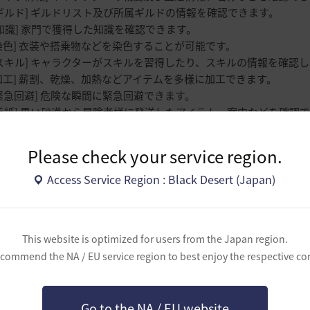
ルド] ギルドリスト及び所属ギルドの情報を確認できます。
識] 家門で獲得した知識を確認できます。
色] 衣装や搭乗物などを染色することが可能です。
キル] キャラクターがスキルを習得したり、スキルの情報を確認
工] 薪割、乾燥、加熱などアイテムを多様に加工できます。
急回避] 危険な瞬間に緊急回避できます。
紙] 黒い砂漠から冒険者様に発送したアイテム、案内などを確認
達] 友達を追加したり、友達の冒険者とメッセージのやり取りが
ールドマップ] 黒い砂漠の世界全体の地図を確認できます。
Please check your service region.
Access Service Region : Black Desert (Japan)
精霊を呼び出して依頼を進行したり、強化、水晶装着などができ
メニューウィンドウが開きます。
チャットを入力できます。
This website is optimized for users from the Japan region.
ャラクターが装備している武器の出し入れが可能です。
commend the NA / EU service region to best enjoy the respective co
キャラクターが全力疾走します。
マウスカーソルの表示/非表示が可能です。
:
キャラクターが高くジャンプします。
Go to the NA / EU website