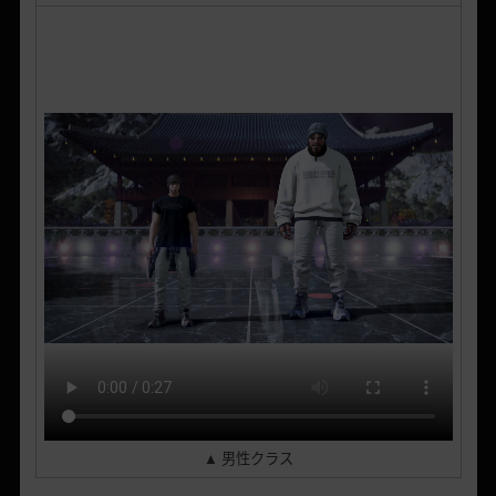
▲ 男性クラス