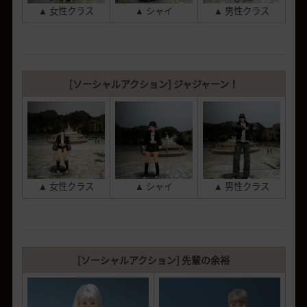
▲ 女性クラス
▲ シャイ
▲ 男性クラス
[ソーシャルアクション] ジャジャーン！
▲ 女性クラス
▲ シャイ
▲ 男性クラス
[ソーシャルアクション] 先輩の余裕