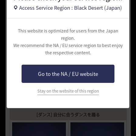
Access Service Region : Black Desert (Japan)
This website is optimized for users from the Japan
region.
We recommend the NA / EU service region to best enjoy
the respective content.
Go to the NA / EU website
▲ 女性クラス
▲ 男性クラス
Stay on the website of this region
[ダンス] 自分に合うダンスを踊る