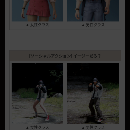
▲ 女性クラス
▲ 男性クラス
[ソーシャルアクション] イージーだろ？
▲ 女性クラス
▲ 男性クラス