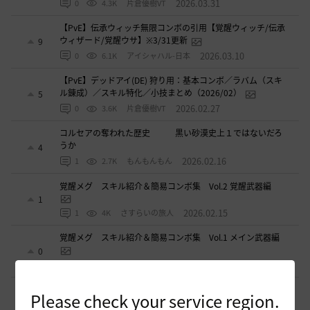
2026.03.31
0
4.3K
片倉優樹VT
【PvE】伝承ウィッチ無限コンボの引用【覚醒ウィッチ/伝承
ウィザード/覚醒ウサ】※3/31更新
9
2026.03.10
0
6.1K
アイシャハル-日本
【PvE】デッドアイ(DE) 狩り用：基本コンボ／ラバム（スキ
ル錬成）／スキル特化／小技まとめ（2026/02）
5
2026.02.27
0
3.6K
片倉優樹VT
コルセアの奪われた歴史 黒い砂漠史上１ではないだろ
うか
4
2026.02.16
1
2.7K
もんもんもん
覚醒メグ スキル紹介＆簡易コンボ集 Vol.2 覚醒武器編
1
2026.02.15
1
4K
さすらいの旅人
覚醒メグ スキル紹介＆簡易コンボ集 Vol.1 メイン武器編
0
2026.02.13
1
4.2K
さすらいの旅人
覚醒WTから伝承に切り替えた際の所感
Please check your service region.
2
2026.01.02
0
4.5K
アイシャハル-日本