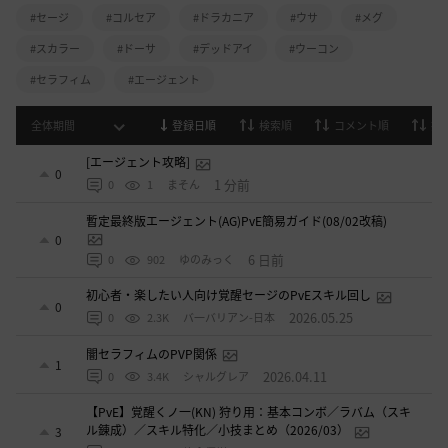
#セージ
#コルセア
#ドラカニア
#ウサ
#メグ
#スカラー
#ドーサ
#デッドアイ
#ウーコン
#セラフィム
#エージェント
全体期間
登録日順
検索順
コメント順
推
[エージェント攻略]
0
1 分前
0
1
まそん
暫定最終版エージェント(AG)PvE簡易ガイド(08/02改稿)
0
6 日前
0
902
ゆのみっく
初心者・楽したい人向け覚醒セージのPvEスキル回し
0
2026.05.25
0
2.3K
バ一バリアン-日本
闇セラフィムのPVP関係
1
2026.04.11
0
3.4K
シャルグレア
【PvE】覚醒くノ一(KN) 狩り用：基本コンボ／ラバム（スキ
ル錬成）／スキル特化／小技まとめ（2026/03）
3