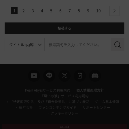
1
2
3
4
5
6
7
8
9
10
next
投稿する
検
索
Pearl Abyssサービス利用規約
個人情報処理方針
「黒い砂漠」サービス利用規約
「特定商取引法」及び「資金決済法」に基づく表記
ゲーム基本情報
運営会社
ファンコンテンツガイド
サポートセンター
クッキーポリシー
黒い砂漠