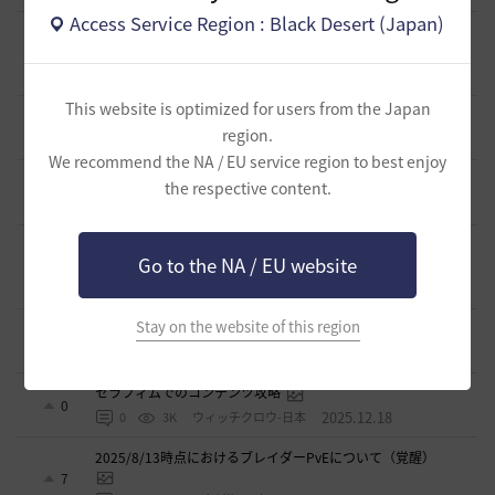
Access Service Region : Black Desert (Japan)
【’26/05/14 追記】初心者さんでも簡単！光セラさんのPvE
取扱説明書【セラフィムのスキル】
8
2025.12.30
0
5K
Neb用作業ちゃんA-日本
This website is optimized for users from the Japan
[セラフィムでのコンテンツ攻略]
0
region.
2025.12.30
0
2.3K
Dazbee-日本
We recommend the NA / EU service region to best enjoy
[セラフィムのスキル]絶望の一撃
the respective content.
0
2025.12.24
1
3.1K
ーーーシヴァーーー-日本
セラフィムのあそびかた[セラフィムのスキル](2026/06/06
Go to the NA / EU website
更新)
15
2025.12.21
0
9.8K
中の人
Stay on the website of this region
セラフィムのスキル（PVEで手軽に使いたい人用）
5
2025.12.19
0
6.2K
ItakkeI-日本
セラフィムでのコンテンツ攻略
0
2025.12.18
0
3K
ウィッチクロウ-日本
2025/8/13時点におけるブレイダーPvEについて（覚醒）
7