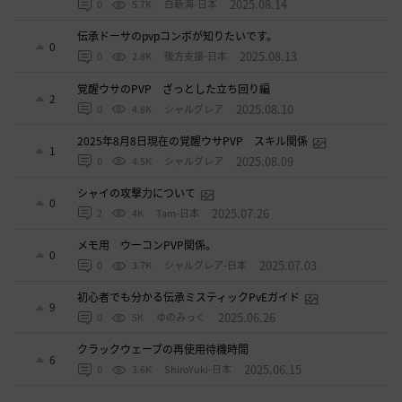
2025.08.14
0
5.7K
白斬海-日本
伝承ドーサのpvpコンボが知りたいです。
0
2025.08.13
0
2.8K
後方支援-日本
覚醒ウサのPVP ざっとした立ち回り編
2
2025.08.10
0
4.8K
シャルグレア
2025年8月8日現在の覚醒ウサPVP スキル関係
1
2025.08.09
0
4.5K
シャルグレア
シャイの攻撃力について
0
2025.07.26
2
4K
Tam-日本
メモ用 ウーコンPVP関係。
0
2025.07.03
0
3.7K
シャルグレア-日本
初心者でも分かる伝承ミスティックPvEガイド
9
2025.06.26
0
5K
ゆのみっく
クラックウェーブの再使用待機時間
6
2025.06.15
0
3.6K
ShiroYuki-日本