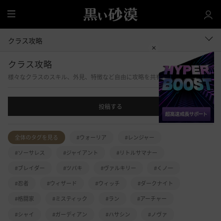
全
体
クラス攻略
クラス攻略
様々なクラスのスキル、外見、特徴など自由に攻略を共有する掲示板です。
投稿する
全体のタグを見る
#ウォーリア
#レンジャー
#ソーサレス
#ジャイアント
#リトルサマナー
#ブレイダー
#ツバキ
#ヴァルキリー
#くノ一
#忍者
#ウィザード
#ウィッチ
#ダークナイト
#格闘家
#ミスティック
#ラン
#アーチャー
#シャイ
#ガーディアン
#ハサシン
#ノヴァ