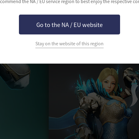
commend the NA / EU service region to best enjoy the respective co
精霊剣
Go to the NA / EU website
覚醒したレンジャーは、神木「カーマス
は、弓と異なり近距離や中距離から致命
Stay on the website of this region
ジャーの多彩かつ変則的な動きは、敵陣