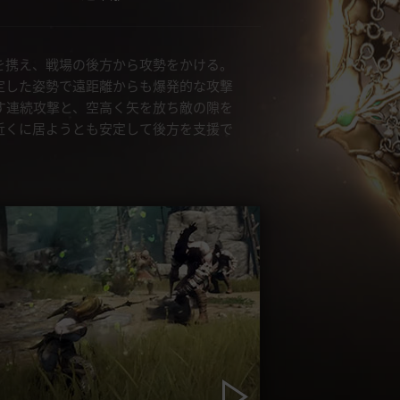
を携え、戦場の後方から攻勢をかける。
定した姿勢で遠距離からも爆発的な攻撃
す連続攻撃と、空高く矢を放ち敵の隙を
近くに居ようとも安定して後方を支援で