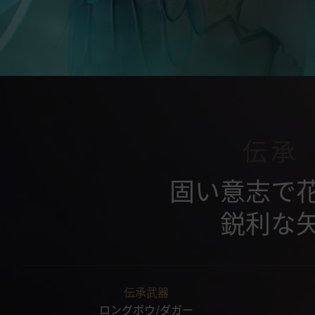
伝承
固い意志で
鋭利な
伝承武器
ロングボウ/ダガー