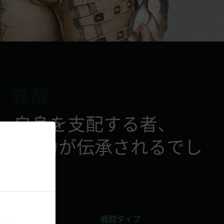
覚醒
、自身を支配する者、
完全な力が伝承されるでし
ょう
戦闘タイプ