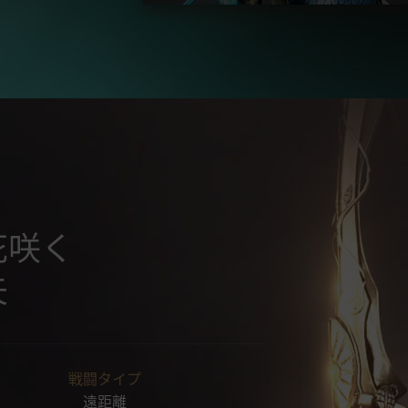
花咲く
矢
戦闘タイプ
遠距離