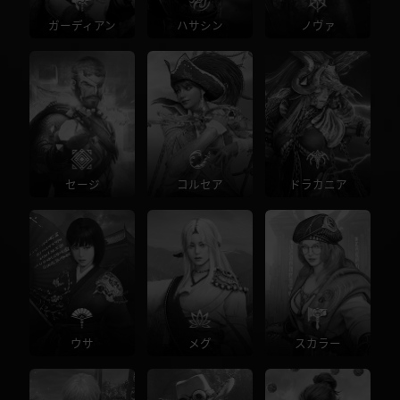
ガーディアン
ハサシン
ノヴァ
セージ
コルセア
ドラカニア
ウサ
メグ
スカラー