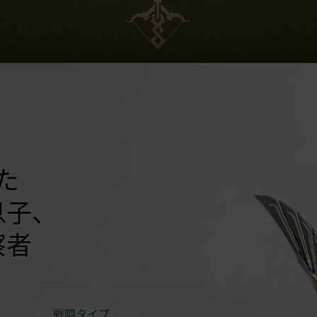
た
息子、
察者
戦闘タイプ