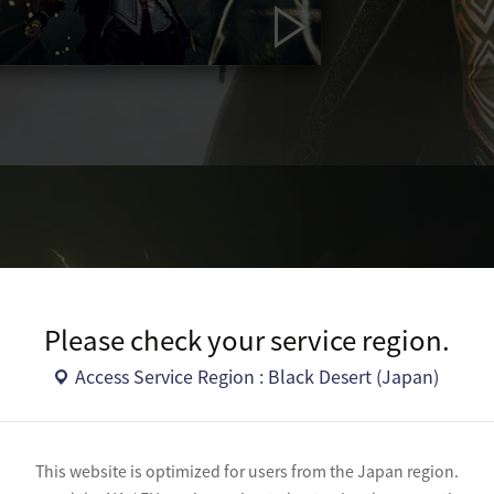
AS
神檀樹を威
Please check your service region.
Access Service Region : Black Desert (Japan)
私の矢を避け
This website is optimized for users from the Japan region.