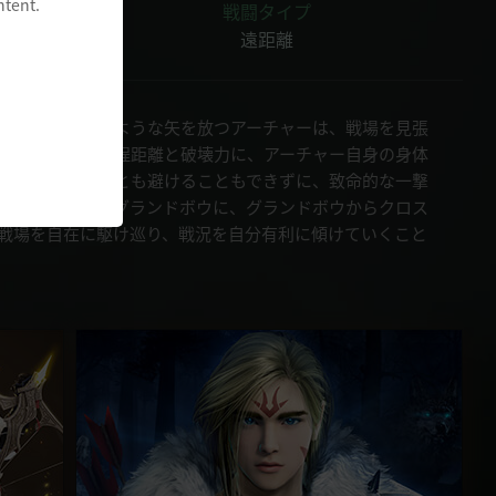
ntent.
戦闘タイプ
遠距離
からまるで槍のような矢を放つアーチャーは、戦場を見張
ランドボウの射程距離と破壊力に、アーチャー自身の身体
、敵は逃げることも避けることもできずに、致命的な一撃
クロスボウからグランドボウに、グランドボウからクロス
戦場を自在に駆け巡り、戦況を自分有利に傾けていくこと