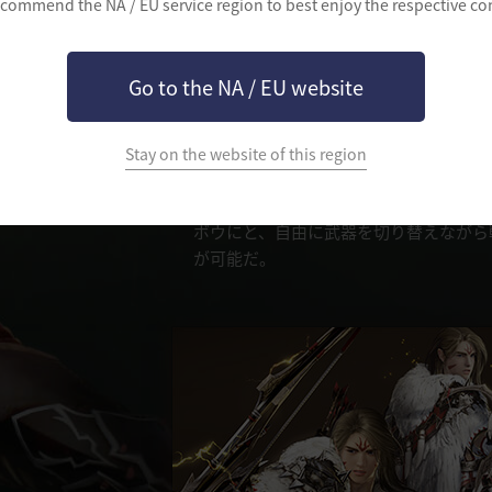
commend the NA / EU service region to best enjoy the respective co
覚醒武器
グランドボウ
Go to the NA / EU website
通常の弓よりさらに大きなグランドボウ
る監視者である。想像を絶するほどのグ
Stay on the website of this region
能力による機敏な動きが組み合わされば
を食らうしかない。またアーチャーは、
ボウにと、自由に武器を切り替えながら
が可能だ。