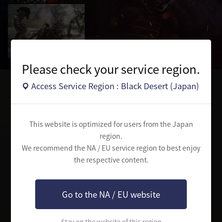
Please check your service region.
Access Service Region : Black Desert (Japan)
クラス選択
古代の真実を探す冒険に旅立つクラスを選択してください
This website is optimized for users from the Japan
region.
We recommend the NA / EU service region to best enjoy
the respective content.
Go to the NA / EU website
Stay on the website of this region