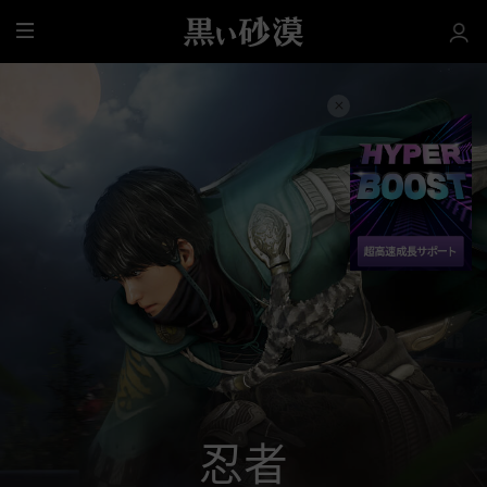
全
体
忍者