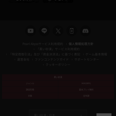
Pearl Abyssサービス利用規約
個人情報処理方針
「黒い砂漠」サービス利用規約
「特定商取引法」及び「資金決済法」に基づく表記
ゲーム基本情報
運営会社
ファンコンテンツガイド
サポートセンター
クッキーポリシー
黒い砂漠
ジャンル
MMORPG
課金形態
基本プレイ無料
対象
全年齢
黒い砂漠 -
日本