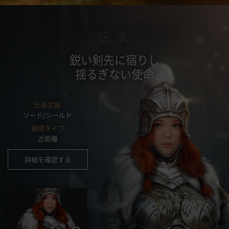
伝承
鋭い剣先に宿りし
揺るぎない使命
伝承武器
ソード/シールド
戦闘タイプ
近距離
詳細を確認する