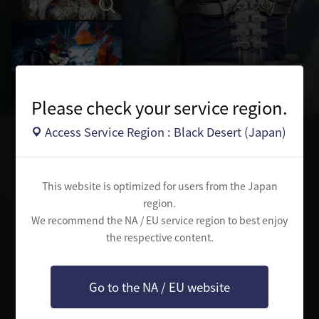
Please check your service region.
Access Service Region : Black Desert (Japan)
クラス選択
This website is optimized for users from the Japan
古代の真実を探す冒険に旅立つクラスを選択してください
region.
We recommend the NA / EU service region to best enjoy
the respective content.
Go to the NA / EU website