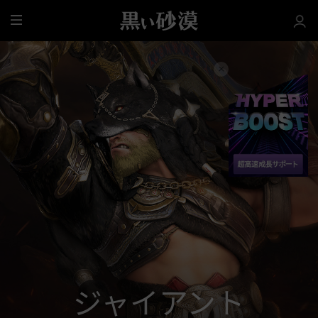
全
体
ジャイアント