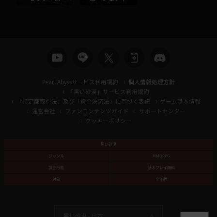
Pearl Abyssサービス利用規約
個人情報処理方針
「黒い砂漠」サービス利用規約
「特定商取引法」及び「資金決済法」に基づく表記
ゲーム基本情報
運営会社
ファンコンテンツガイド
サポートセンター
クッキーポリシー
黒い砂漠
ジャンル
MMORPG
課金形態
基本プレイ無料
対象
全年齢
黒い砂漠 -
日本