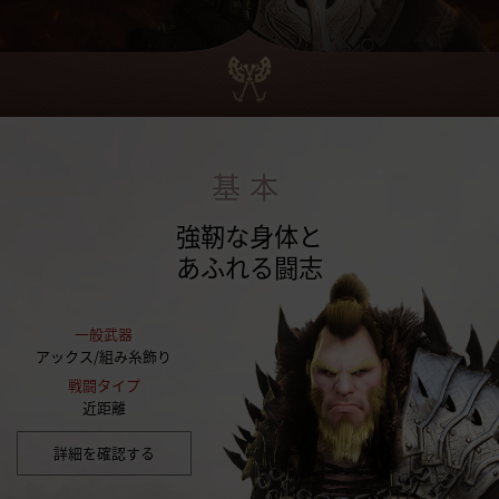
基本
強靭な身体と
あふれる闘志
一般武器
アックス/組み糸飾り
戦闘タイプ
近距離
詳細を確認する