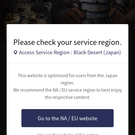
Please check your service region.
Access Service Region : Black Desert (Japan)
クラス選択
古代の真実を探す冒険に旅立つクラスを選択してください
This website is optimized for users from the Japan
region.
We recommend the NA / EU service region to best enjoy
the respective content.
Go to the NA / EU website
Stay on the website of this region