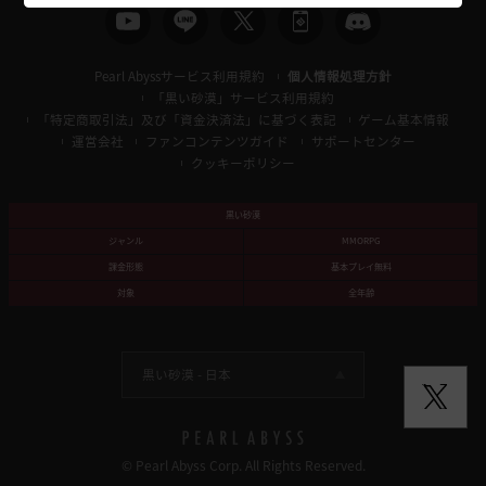
Pearl Abyssサービス利用規約
個人情報処理方針
「黒い砂漠」サービス利用規約
「特定商取引法」及び「資金決済法」に基づく表記
ゲーム基本情報
運営会社
ファンコンテンツガイド
サポートセンター
クッキーポリシー
黒い砂漠
ジャンル
MMORPG
課金形態
基本プレイ無料
対象
全年齢
黒い砂漠 -
日本
© Pearl Abyss Corp. All Rights Reserved.