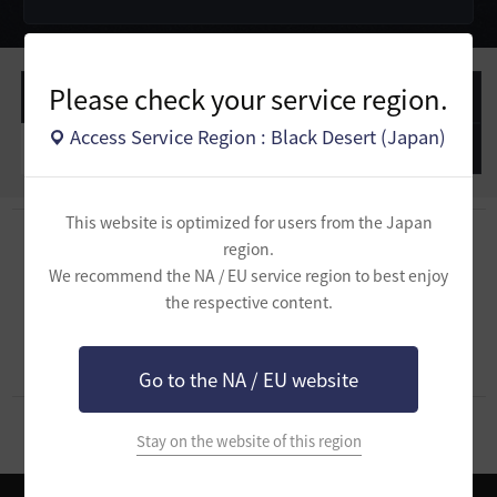
Please check your service region.
作成した投稿
作成したコメント
Access Service Region : Black Desert (Japan)
作成した質問
作成したコメント
This website is optimized for users from the Japan
region.
We recommend the NA / EU service region to best enjoy
作成した質問がありません。
the respective content.
Go to the NA / EU website
Stay on the website of this region