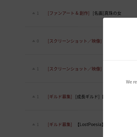
[ファンアート & 創作]
[名画]真珠の女
1
[スクリーンショット／映像]
[新入社員]
0
[スクリーンショット／映像]
[甘い]クリフ
1
We re
[ギルド募集]
[成長ギルド]【LostPoesia
1
[ギルド募集]
【LostPoesia】ギルメン募集
1