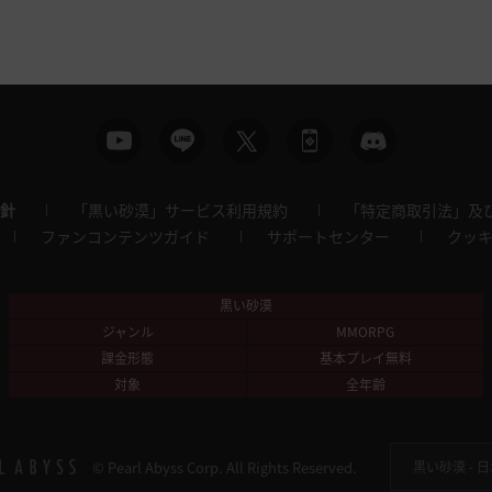
針
「黒い砂漠」サービス利用規約
「特定商取引法」及
ファンコンテンツガイド
サポートセンター
クッ
黒い砂漠
ジャンル
MMORPG
課金形態
基本プレイ無料
対象
全年齢
© Pearl Abyss Corp. All Rights Reserved.
黒い砂漠 -
日