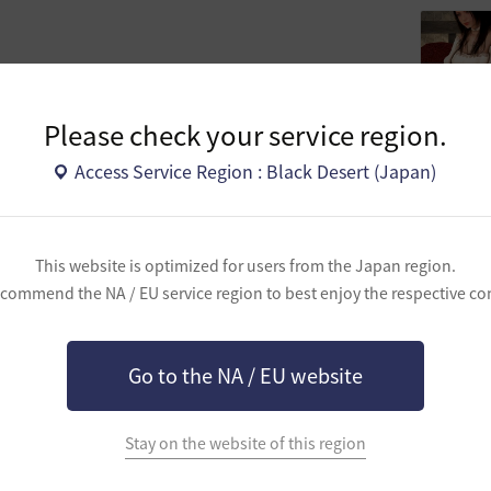
Please check your service region.
Access Service Region : Black Desert (Japan)
先生！告白の訓練相手してくれませんか？！
This website is optimized for users from the Japan region.
commend the NA / EU service region to best enjoy the respective co
】ギルメン募集中【HPあるよ】
Go to the NA / EU website
Stay on the website of this region
中【HPできたよ】