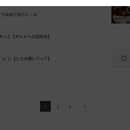
ズラはほどほどに…ｗ
＆シャキッと【ギルドへの招待状】
( ˘ω˘ )♪【とりま聴いてって】
1
2
3
next