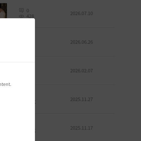
0
2026.07.10
428
0
2026.06.26
629
0
2026.02.07
496
ntent.
0
2025.11.27
1.1K
0
2025.11.17
1.3K