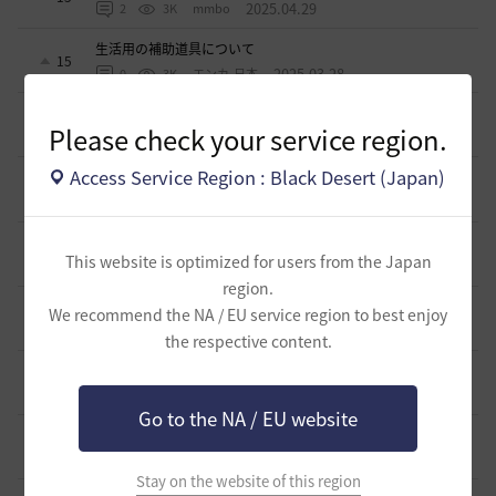
2025.04.29
2
3K
mmbo
生活用の補助道具について
15
2025.03.28
0
3K
エンカ-日本
ソンカクシ7災について
1
Please check your service region.
2025.03.20
2
3.3K
たんくす-日本
Access Service Region : Black Desert (Japan)
アグリスの熱気の様なカプラス用の熱気も欲しい
0
2024.10.06
0
2.8K
不明
アタニスホタルはなぜ家門バッグに入れられないのか？
6
This website is optimized for users from the Japan
2024.07.17
3
3.2K
Lyzerica
region.
闇の精霊の怒り200％のCTについて
We recommend the NA / EU service region to best enjoy
4
2024.06.17
1
3.2K
エンカ-日本
the respective content.
スキルジャンプと空中攻撃スキルの設置案
0
2024.05.22
0
2.9K
不明
Go to the NA / EU website
死亡ペナルティー減少のペット効果
1
2024.04.28
2
3.4K
観賞用やる夫-日本
Stay on the website of this region