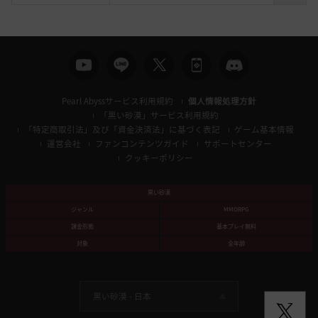
索
Pearl Abyssサービス利用規約
個人情報処理方針
「黒い砂漠」サービス利用規約
「特定商取引法」及び「資金決済法」に基づく表記
ゲーム基本情報
運営会社
ファンコンテンツガイド
サポートセンター
クッキーポリシー
黒い砂漠
ジャンル
MMORPG
課金形態
基本プレイ無料
対象
全年齢
黒い砂漠 -
日本