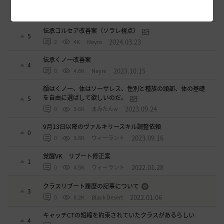
スカラーのキャッチの横範囲改善して！
0
2024.04.15
0
3.2K
どら蔵-日本
伝承コルセア改善案（ソラレ視点）
5
2024.03.23
2
4K
Neyre
伝承くノ一改善案
4
2023.10.15
0
4.6K
Neyre
顔はくノ一、体はソーサレス、性別と種族の頭部、体の基礎
を自由に選ばして欲しいのだ。
5
2023.09.24
0
3.6K
まみたんw
9月13日以降のヴァルキリースキル調整依頼
0
2023.09.16
0
3.6K
ウィーラント
覚醒VK リブート修正案
1
2022.01.28
0
4.5K
ウィーラント
クラスリブート履歴の記事について
3
2022.01.06
0
8.2K
Black Desert
キャッチCTの短縮を約束されていたクラスがあるらしい
4