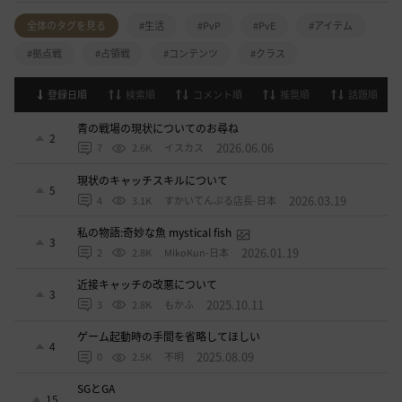
全体のタグを見る
#生活
#PvP
#PvE
#アイテム
#拠点戦
#占領戦
#コンテンツ
#クラス
登録日順
検索順
コメント順
推奨順
話題順
青の戦場の現状についてのお尋ね
2
2026.06.06
7
2.6K
イスカス
現状のキャッチスキルについて
5
2026.03.19
4
3.1K
すかいてんぷる店長-日本
私の物語:奇妙な魚 mystical fish
3
2026.01.19
2
2.8K
MikoKun-日本
近接キャッチの改悪について
3
2025.10.11
3
2.8K
もかふ
ゲーム起動時の手間を省略してほしい
4
2025.08.09
0
2.5K
不明
SGとGA
15