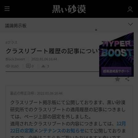
全
体
議論掲示板
#クラス
クラスリブート履歴の記事について
Black Desert
2022.01.06 16:44
8160
0
3
共有する
お
気
最近の修正日時 :
2022.01.06 16:44
に
入
クラスリブート掲示板にて公開しております、黒い砂漠
り
研究所でのクラスリブートの適用履歴の記事につきまし
ては、ページ上部の固定を外しました。
適用されたクラスリブートの内容につきましては、
12月
22日の定期メンテナンスのお知らせ
にて公開しておりま
すので、今後はこちらをご覧いただけますと幸いです。