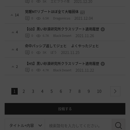
2021.12.20
0
5K
エビフライ改
覚醒MTリブートほぼ全て大幅弱体
14
2021.12.04
0
6.5K
Dragonicus
【GD】黒い砂漠研究所クラスリブート適用履歴
4
2021.11.26
0
6.7K
Black Desert
命中パッシブ返してジェヒ よくやったジェヒ
4
2021.11.25
0
5K
ぽう
【HS】黒い砂漠研究所クラスリブート適用履歴
2
2021.11.22
0
4.7K
Black Desert
1
2
3
4
5
6
7
8
9
10
next
投稿する
検