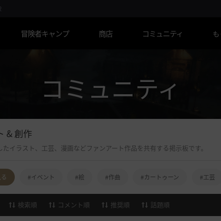
R
冒険者キャンプ
商店
コミュニティ
も
コミュニティ
 & 創作
したイラスト、工芸、漫画などファンアート作品を共有する掲示板です。
見る
#イベント
#絵
#作曲
#カートゥーン
#工芸
検索順
コメント順
推奨順
話題順