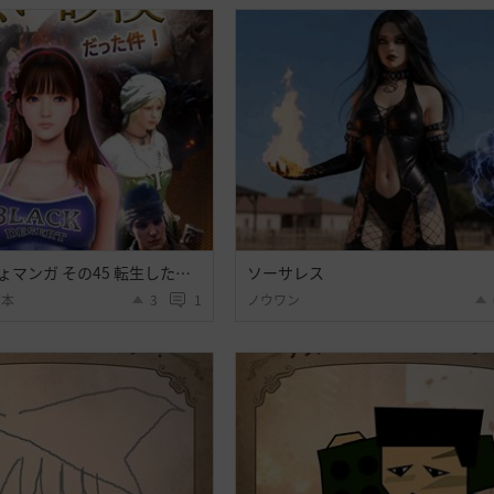
内容ないびみょマンガ その45 転生したら黒い砂漠だった件
ソーサレス
日本
3
1
ノウワン