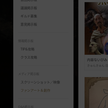
議論掲示板
ギルド募集
意見掲示板
情報掲示板
TIP&攻略
クラス攻略
きゅんきゅん-
メディア掲示板
スクリーンショット／映像
ファンアート & 創作
Q&A掲示板