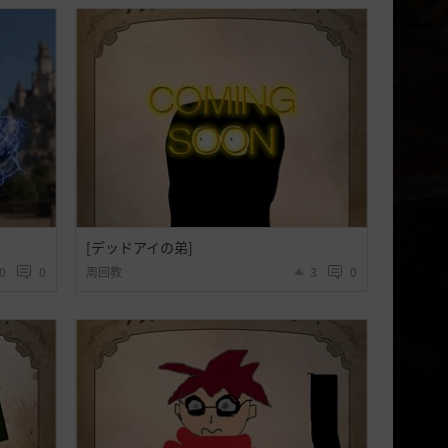
[デッドアイの弟]
0
0
周回教
3
0