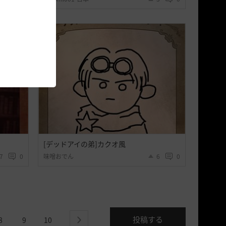
[デッドアイの弟]カクオ風
7
0
味噌おでん
6
0
投稿する
8
9
10
next