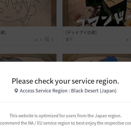
弟]
[デッドアイの弟]
3
0
閣下
Please check your service region.
Access Service Region : Black Desert (Japan)
This website is optimized for users from the Japan region.
commend the NA / EU service region to best enjoy the respective co
弟]
[デッドアイの弟]
3
0
Ruhe