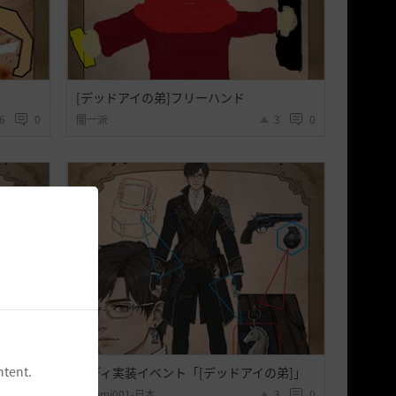
[デッドアイの弟]フリーハンド
6
0
闇一派
3
0
ntent.
エディ実装イベント「[デッドアイの弟]」
6
1
koyomi001-日本
3
0