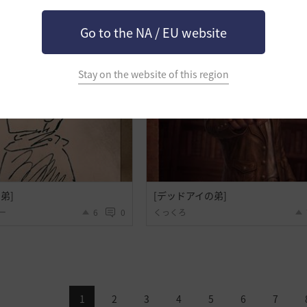
Go to the NA / EU website
Stay on the website of this region
弟]
[デッドアイの弟]
ー
6
0
くっくろ
1
2
3
4
5
6
7