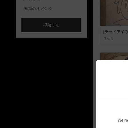
知識のオアシス
投稿する
[デッドアイの
りなち
We re
[デッドアイの
Tukuzuku-日本