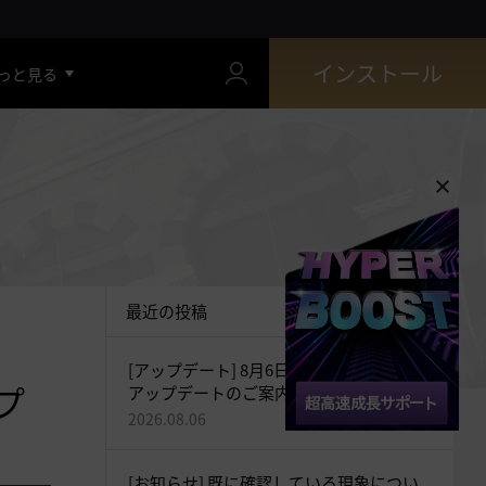
インストール
っと見る
最近の投稿
[アップデート] 8月6日(木)最新バージョン
プ
アップデートのご案内
2026.08.06
[お知らせ] 既に確認している現象につい