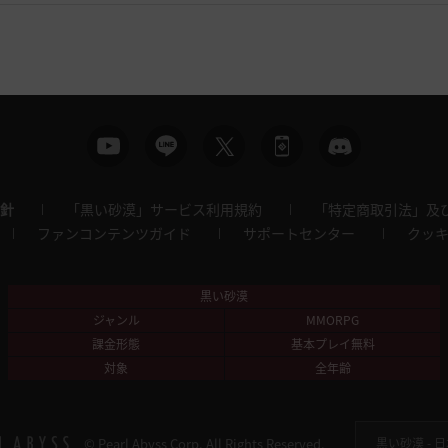
針
「黒い砂漠」サービス利用規約
「特定商取引法」及
ファンコンテンツガイド
サポートセンター
クッ
黒い砂漠
ジャンル
MMORPG
課金形態
基本プレイ無料
対象
全年齢
© Pearl Abyss Corp. All Rights Reserved.
黒い砂漠 -
日