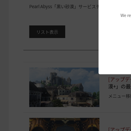
Pearl Abyss「黒い砂漠」サービスチーム
We re
リスト表示
[アップデ
漠+」の
メニュー移
[アップデ