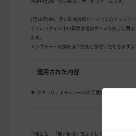
Pearl Abyss「黒い砂漠」サービスチームです。
7月19日(金)、黒い砂漠最新バージョンのアップデ
すでにログイン中の冒険者様はゲームを終了し再度
ます。
アップデートの詳細は下記をご参照いただきますよ
適用された内容
セキュリティモジュールの互換性の強化と最新
今後とも、「黒い砂漠」をよろしくお願いいたしま