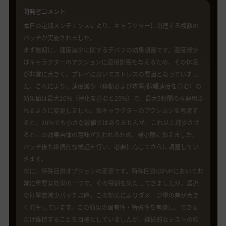
開発者コメント
本日の定期メンテナンスにより、キャラクターに関連する複数の
パッチが実施されました。
まず最初に、速度減少に関するデバフの効果調整です。速度減少
はキャラクターのアクションに直接影響を与えるため、その体感
が非常に大きく、プレイにおいてストレスの要因となっていまし
た。これにより、速度減少（移動および攻撃/詠唱速度を含む）の
効果値は最大20%（特化を含むと25%）で、最大5秒間のみ適用さ
れるように変更しました。各キャラクターのアクションを考慮す
ると、20%でも小さな数値ではありませんが、これ以上減少させ
るとこの効果自体の意味が失われるため、最小限に抑えました。
パッチ後も継続的な検証を行い、必要に応じてさらに調整してい
きます。
次に、特殊回避オプションの変更です。特殊回避はPvPにおいて非
常に重要な効果の一つで、その役割を果たしてきましたが、最近
の打撃数減少パッチ以降、この効果によりダメージ量の差が大き
く発生しています。この効果の固有性・特殊性を考慮し、できる
だけ維持することを目標としていましたが、継続的なテストの結