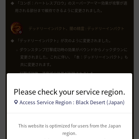
「コンボ：ハートレスブロウ」のスーパーアーマー効果が攻撃が適
用される部分まで維持できるように変更されました。
デッドリーインパクト、闇の精霊 : デッドリーインパクト
「デッドリーインパクト」が次のように変更されました。
ダウンスタンプ打撃成功時の効果がバウンドからノックダウンに
変更されました。これに伴い、「本：デッドリーインパクト」も
共に変更されます。
打撃成功時、速度減少効果が削除されました。
PvPダメージ減少率が70.8%から68.4%に変更されました。これ
Please check your service region.
に伴い、「コンボ：デッドスマッシュ」も共に変更されます。
「闇の精霊 : デッドリーインパクト」のダウンスタンプ打撃成功時
Access Service Region : Black Desert (Japan)
のバウンド効果がノックダウンに変更されました。
「デッドリーインパクト」の説明のうち、適用されない効果である
攻撃範囲増加についての説明が残っていた部分が修正されました。
This website is optimized for users from the Japan
region.