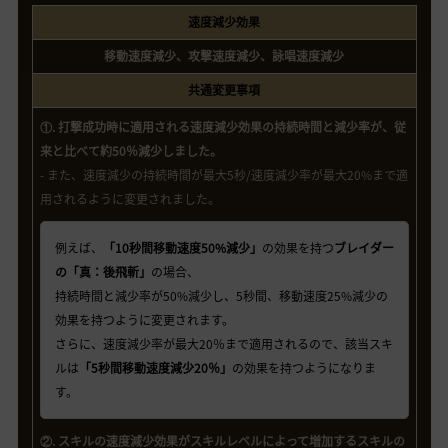
速度減少効果
移動速度減少、攻撃速度減少、詠唱速度減少
共通変更事項
①. 打撃成功時に適用される速度減少効果の持続時間と減少率が、従
来と比べて約50％減少しました。
- また、速度減少の持続時間が最大5秒/速度減少率が最大20%まで適
用されるように変更されました。
例えば、
「10秒間移動速度50%減少」
の効果を持つ
ブレイダー
の「真：後飛斬」
の場合、
持続時間と減少率が50%減少し、5秒間、移動速度25%減少の
効果を持つように変更されます。
さらに、速度減少率が最大20％まで適用されるので、該当スキ
ルは
「5秒間移動速度減少20％」
の効果を持つようになりま
す。
②. スキルの速度減少効果がスキルレベルによって増加するスキルの