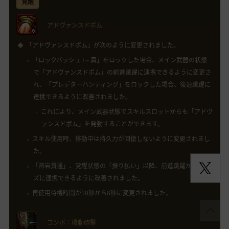
覚醒
アドヴァンスドボム
「アドヴァンスドボム」が次のように変更されました。
「ロックバッシュ I～真」をロックした場合、メイン武器の状態
で「アドヴァンスドボム」の前進跳躍に連携できるように変更さ
れ、「プレデターハンティング」をロックした場合、後退跳躍に
連携できるように改善されました。
これにより、メイン武器状態でスキルスロットからも「アドヴ
ァンスドボム」を発動することができます。
スキル使用時、移動中は持久力が回復しないように変更されまし
た。
「溶岩貫通」、覚醒状態の「振り払い」以降、前進跳躍がスムー
ズに連携できるように改善されました。
再使用待機時間が10秒から8秒に変更されました。
コンボ：機動砲撃