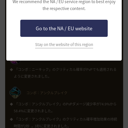
We recommend the NA / EU service region to best enjoy
エクスプロード
the respective content.
「エクスプロード」の打撃成功時の硬直効果がモンスターにのみ適
用されるように変更され、スキル使用中にスーパーアーマー効果が
適用されるように変更されました。
Go to the NA / EU website
これにより、「本：エクスプロード」スキル習得時、硬直効果が
PvPでも適用されます。
Stay on the website of this region
コンボ：ニーキック
「コンボ：ニーキック」のクリティカル確率がPvPでも適用される
ように変更されました。
コンボ：アンクルブレイク
「コンボ：アンクルブレイク」のPvPダメージ減少率が74.9%から
58.4%に変更されました。
「コンボ：アンクルブレイク」のクリティカル確率増加効果の持続
時間が2秒 → 3秒に変更されました。