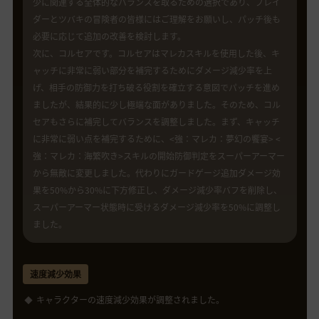
少に関連する全体的なバランスを取るための選択であり、ブレイ
ダーとツバキの冒険者の皆様にはご理解をお願いし、パッチ後も
必要に応じて追加の改善を検討します。
次に、コルセアです。コルセアはマレカスキルを使用した後、キ
ャッチに非常に弱い部分を補完するためにダメージ減少率を上
げ、相手の防御力を打ち破る役割を確立する意図でパッチを進め
ましたが、結果的に少し極端な面がありました。そのため、コル
セアもさらに補完してバランスを調整しました。まず、キャッチ
に非常に弱い点を補完するために、<強：マレカ：夢幻の饗宴> <
強：マレカ：海繁吹き>スキルの開始防御判定をスーパーアーマー
から無敵に変更しました。代わりにガードゲージ追加ダメージ効
果を50%から30%に下方修正し、ダメージ減少率バフを削除し、
スーパーアーマー状態時に受けるダメージ減少率を50%に調整し
ました。
速度減少効果
キャラクターの速度減少効果が調整されました。