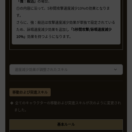
「強：殺迅」
の場合、
①の内容に沿って、5秒間攻撃速度減少10%の効果となりま
す。
さらに、強：殺迅は攻撃速度減少効果が単独で設定されている
ため、詠唱速度減少効果を追加し
「5秒間攻撃/詠唱速度減少
10%」
効果を持つようになります。
速度減少効果が調整されたスキル
移動および突進スキル
全てのキャラクターの移動および突進スキルが次のように変更され
ました。
基本ルール