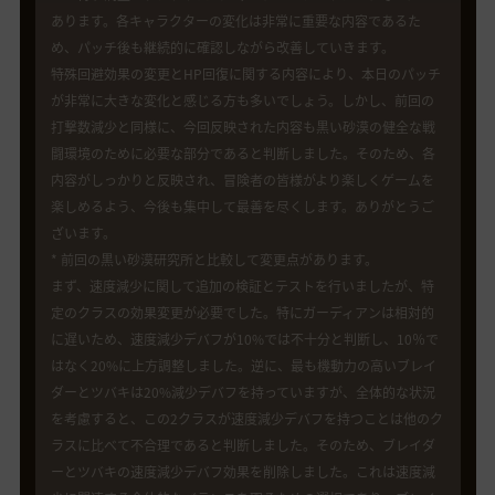
あります。各キャラクターの変化は非常に重要な内容であるた
め、パッチ後も継続的に確認しながら改善していきます。
特殊回避効果の変更とHP回復に関する内容により、本日のパッチ
が非常に大きな変化と感じる方も多いでしょう。しかし、前回の
打撃数減少と同様に、今回反映された内容も黒い砂漠の健全な戦
闘環境のために必要な部分であると判断しました。そのため、各
内容がしっかりと反映され、冒険者の皆様がより楽しくゲームを
楽しめるよう、今後も集中して最善を尽くします。ありがとうご
ざいます。
* 前回の黒い砂漠研究所と比較して変更点があります。
まず、速度減少に関して追加の検証とテストを行いましたが、特
定のクラスの効果変更が必要でした。特にガーディアンは相対的
に遅いため、速度減少デバフが10%では不十分と判断し、10％で
はなく20%に上方調整しました。逆に、最も機動力の高いブレイ
ダーとツバキは20%減少デバフを持っていますが、全体的な状況
を考慮すると、この2クラスが速度減少デバフを持つことは他のク
ラスに比べて不合理であると判断しました。そのため、ブレイダ
ーとツバキの速度減少デバフ効果を削除しました。これは速度減