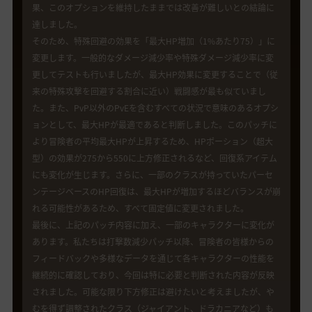
果、このオプションを維持したままでは改善が難しいとの結論に
達しました。
そのため、特殊回避の効果を「最大HP増加（1%あたり75）」に
変更します。一般的なダメージ減少率や特殊ダメージ減少率に変
更してテストも行いましたが、最大HP効果に変更することで（従
来の特殊攻撃を回避する割合に近い）戦闘感が最も似ていまし
た。また、PvP以外のPvEを含むすべての状況で意味のあるオプシ
ョンとして、最大HPが最適であると判断しました。このパッチに
より冒険者の平均最大HPが上昇するため、HPポーション（超大
型）の効果が275から550に上方修正されるなど、回復系アイテム
にも変化が生じます。さらに、一部のクラスが持っていたパーセ
ンテージベースのHP回復は、最大HPが増加するほどバランスが崩
れる可能性があるため、すべて固定値に変更されました。
最後に、上記のパッチ内容に加え、一部のキャラクターに変化が
あります。私たちは打撃数減少パッチ以降、冒険者の皆様からの
フィードバックや多様なデータを通じて各キャラクターの性能を
継続的に確認しており、今回は特に必要と判断された内容が反映
されました。可能な限り下方修正は避けたいと考えましたが、や
むを得ず調整されたクラス（ジャイアント、ドラカニアなど）も