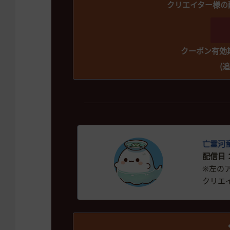
クリエイター様の
クーポン有効期限
(追
亡霊河
配信日：2
※左の
クリエ