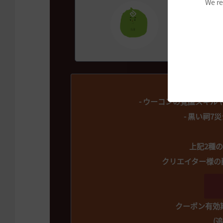
We re
自称イ
配信日：2
※左の
クリエ
- ウーコンの覚醒スキル
- 黒い祠
上記2種
クリエイター様の
クーポン有効期限
(追