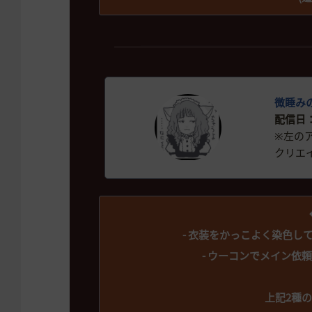
微睡み
配信日：2
※左の
クリエ
- 衣装をかっこよく染色し
- ウーコンでメイン依
上記2種