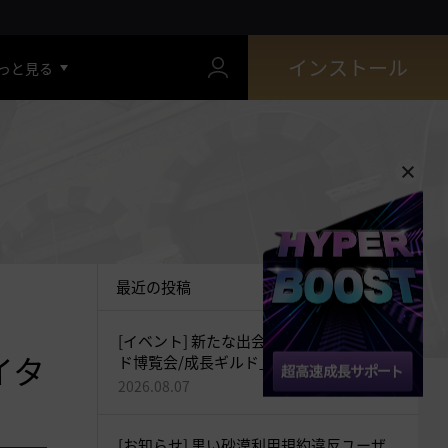
インストール
っと見る
最近の投稿
[イベント] 新たな出会いをつなぐ「ギル
イタ
ド博覧会/成長ギルド」開催！(追記：
2026-08-07 20:35)
2026.08.07
[お知らせ] 黒い砂漠利用規約違反ユーザ