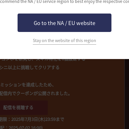
commend the NA / EU service region to best enjoy the respective co
ケメンさん
025年7月2日(水)15:00頃～
アイコンをクリックすると
Go to the NA / EU website
イターのチャンネルをご確認できます。
Stay on the website of this region
❖ ミッション内容 ❖
やコンボを研究し、スキル特化を6個設定する
7災シニ以上に挑戦してクリアする
のミッションを達成したため、
配信内でクーポンが公開されました。
配信を視聴する
：2025年7月3日(木)23:59まで
記：2025-07-02 16:00)