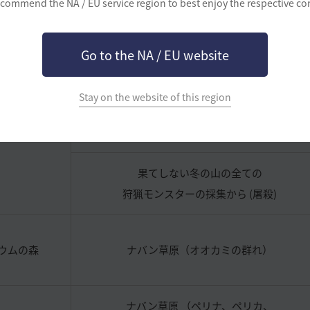
commend the NA / EU service region to best enjoy the respective co
退治
狩猟モンスターの採集から (屠殺)
11日(水)アッ
ドリガンの全ての
ご案内
をご参
Go to the NA / EU website
狩猟モンスターの採集から (屠殺)
ださい
Stay on the website of this region
オーディリタ地域の全ての
狩猟モンスターの採集から (屠殺)
果てしない冬の山の全ての
狩猟モンスターの採集から (屠殺)
ウムの森
ナバン草原（オオカミの群れ）
ナバン草原 （ペリナ、ペリカ、