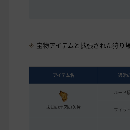
宝物アイテムと拡張された狩り
アイテム名
通常
ルード
未知の地図の欠片
フィラ