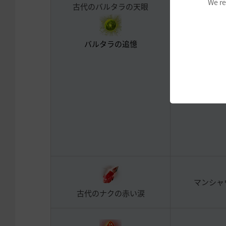
We re
古代のバルタラの天眼
ナ
※詳細は
1月
プデートの
バルタラの追憶
考く
マンシャ
古代のナクの赤い涙