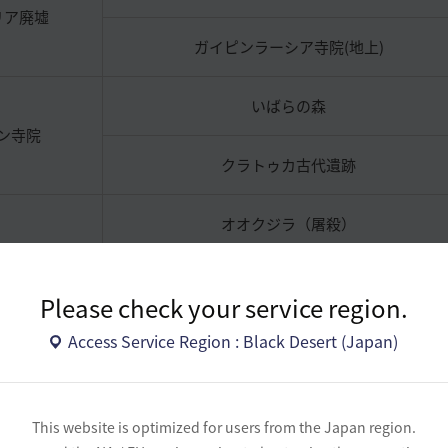
リア廃墟
ガイピンラーシア寺院(地上)
いばらの森
ン寺院
クラトゥカ古代遺跡
オオクジラ（屠殺）
逃亡者カルク（屠殺）
Please check your service region.
Access Service Region : Black Desert (Japan)
バレンシアの全ての
狩猟モンスターの採集から (屠殺)
集 (なめし)
This website is optimized for users from the Japan region.
ペリカ・ペリ
カーマスリビアの全ての