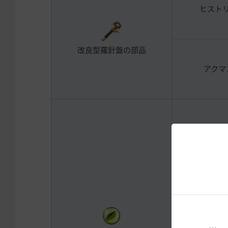
ヒスト
改良型羅針盤の部品
アクマ
ナバン草原 採
ナバン草原 