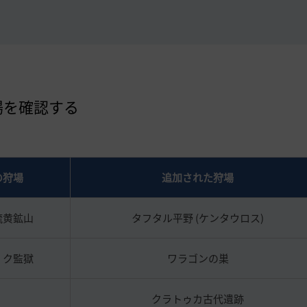
場を確認する
の狩場
追加された狩場
硫黄鉱山
タフタル平野 (ケンタウロス)
・ク監獄
ワラゴンの巣
クラトゥカ古代遺跡