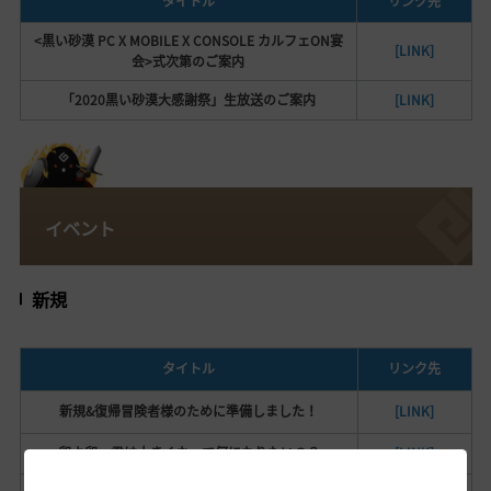
タイトル
リンク先
<黒い砂漠 PC X MOBILE X CONSOLE カルフェON宴
[LINK]
会>式次第のご案内
「2020黒い砂漠大感謝祭」生放送のご案内
[LINK]
イベント
新規
タイトル
リンク先
新規&復帰冒険者様のために準備しました！
[LINK]
卵よ卵、君は大きくなって何になりたいの？
[LINK]