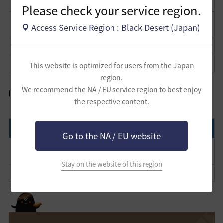
☆パトリジオ商店、行動力半額セール★
[LINK]
Please check your service region.
さらに強くなって帰ってきた！ ギルドボス掃討大作
[LINK]
Access Service Region : Black Desert (Japan)
戦！
空を飛ぼう！空中撮影コンテスト！
[LINK]
寒い冬、暑いHot Timeと共に！
[LINK]
This website is optimized for users from the Japan
region.
We recommend the NA / EU service region to best enjoy
まもなく終了
the respective content.
タイトル
リンク先
Go to the NA / EU website
韓国 vs 台湾・香港・マカオ、ワールド占領戦の勝者
[LINK]
は？
Stay on the website of this region
フィールドボスを討伐しよう！
[LINK]