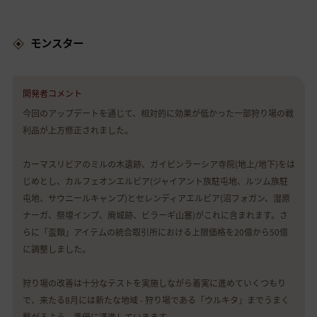
モンスター
開発者コメント
今回のアップデートを通じて、相対的に効果が低かった一部狩り場の戦
利品が上方修正されました。
カーマスリビアのミルの木遺跡、ガイピンラーシア寺院(地上/地下)をは
じめとし、カルフェオンエルビア(ジャイアント族駐屯地、ルツム族駐
屯地、サウニールキャンプ)とセレンディアエルビア(沼フォガン、湿原
ナーガ、祭壇インプ、廃城跡、ビラーギ山塞)がこれに含まれます。さ
らに「盃類」アイテムの統合取引所における上限価格を20億から50億
に調整しました。
狩り場の改善は十分なテストを実施しながら着実に進めていくつもり
で、来たる8月には新たな地域 - 狩り場である「ウルキタ」までうまく