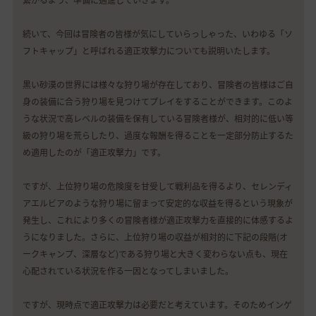
繋がるよう、準備に邁進していきます。
続いて、今回は冒険者の皆様が気にしていらっしゃった、いわゆる「ソ
フトキャップ」と呼ばれる適正攻撃力についても説明いたします。
黒い砂漠の世界には様々な狩り場が存在しており、冒険者の皆様はご自
身の装備に合う狩り場を見つけてプレイをすることができます。このよ
うな状況で高レベルの装備を保有している冒険者様が、相対的に低い等
級の狩り場を荒らしたり、過度な報酬を得ることを一定部分防止するた
め適用したのが「適正攻撃力」です。
ですが、上位狩り場の危険度を甘受して戦利品を得るより、セレンディ
アエルビアのような狩り場に留まって安定的な収益を得るという現象が
発生し、これにより多くの冒険者様が適正攻撃力を直接的に体感するよ
うになりました。さらに、上位狩り場の収益が相対的に下記の段階(オ
ークキャンプ、深層など)である狩り場と大きく変わらない点も、現在
心配されている状況を作る一因となってしまいました。
ですが、現時点で適正攻撃力は必要だと考えています。そのためインゲ