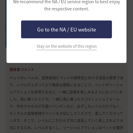
We recommend the NA / EU service region to best enjoy
フローリン自治会
黄金の手の持ち主
手先が器用
誠実な生活人
the respective content.
ガニエ流浪団
偉大なる楽士
天才作曲家
街角の詩人
知らなければモグ
Go to the NA / EU website
ハイデル三叉路
天才漫才師
街の語り手
リ
冒険者の殿堂
輝く先駆者
見事なお手本
親切な指導者
Stay on the website of this region
開発者コメント
ペットのレベルは、冒険者様とペットの関係性における成長の要素であ
り、レベルが上がってより親密な関係になることで、ペットがソーシャ
ルアクションを習得するなど、一緒に冒険を楽しめるようになっていま
した。肩に乗ったエナガ、一緒に馬に乗ったスコティッシュフォール
ド、存在そのものが可愛いペンギンなど、必ずしもレベルだけでなく、
たくさんの冒険者様がペットを大切にしてくださり、愛してくださって
います。そこで、レベルにこだわらず共に成長していく楽しさをより大
切にするため、レベルをなくし、ソーシャルアクションはペットを獲得