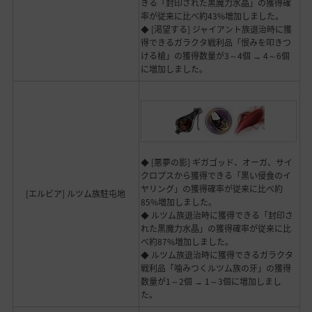
きる「封印された黒魔力水晶」の獲得確
率が従来に比べ約43%増加しました。
◆ [渇望する] ジャイアント族退治時に獲
得できるガラクタ戦利品「恨みを叩きつ
ける槍」の獲得数量が3～4個 → 4～6個
に増加しました。
◆ [悪夢の影] ギガゴッド、オーガ、サイ
クロプスから獲得できる「黒い侵食のイ
ヤリング」の獲得確率が従来に比べ約
[エルビア] ルツム族駐屯地
85%増加しました。
◆ ルツム族退治時に獲得できる「封印さ
れた黒魔力水晶」の獲得確率が従来に比
べ約87%増加しました。
◆ ルツム族退治時に獲得できるガラクタ
戦利品「噛みつくルツム族の牙」の獲得
数量が1～2個 → 1～3個に増加しまし
た。