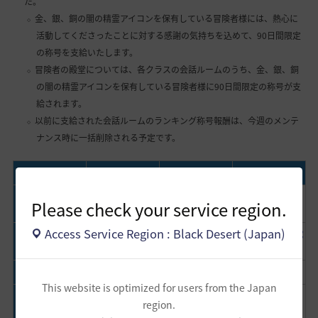
た。
金、銀、銅の闇の精霊アイコンを保有している冒険者様には、熱心に
活動してくださったことに対する感謝の気持ちを込めて、90日間限定
の称号を支給いたします。
冒険者の殿堂については、各クラスの会話ルームのうち、金、銀、銅
の闇の精霊アイコンを保有している冒険者様に90日間限定の称号が支
給されます。
以前に支給された会話ルームのランキング称号報酬は、今週のメンテ
ナンス時に一括削除される予定です。
会話ルーム名
金
銀
銅
初心者たちの守護
初心者たちの案内
初心者たちのガイ
Please check your service region.
月がさ旅館
者
者
ド
Access Service Region : Black Desert (Japan)
酒樽の踊るマカジ
みんなを取り仕切
頼もしい一等航海
努力する二等操舵
キ酒場
る船長
士
手
自由決闘場
伝説の拳
優秀な喧嘩屋
路地の支配者
This website is optimized for users from the Japan
センス溢れるハン
ヒストリア広場
冷酷な虐殺者
利口な追跡者
region.
ター