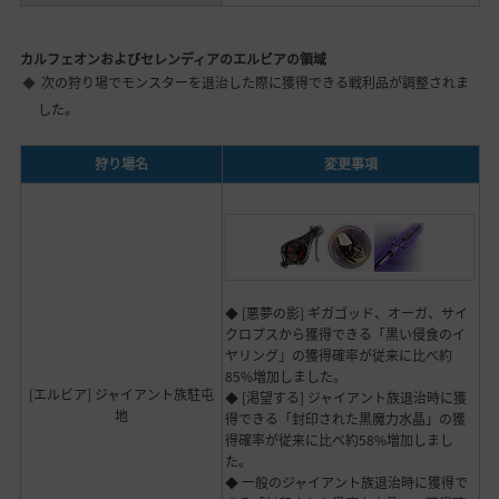
カルフェオンおよびセレンディアのエルビアの領域
次の狩り場でモンスターを退治した際に獲得できる戦利品が調整されま
した。
狩り場名
変更事項
◆ [悪夢の影] ギガゴッド、オーガ、サイ
クロプスから獲得できる「黒い侵食のイ
ヤリング」の獲得確率が従来に比べ約
85%増加しました。
[エルビア] ジャイアント族駐屯
◆ [渇望する] ジャイアント族退治時に獲
地
得できる「封印された黒魔力水晶」の獲
得確率が従来に比べ約58%増加しまし
た。
◆ 一般のジャイアント族退治時に獲得で