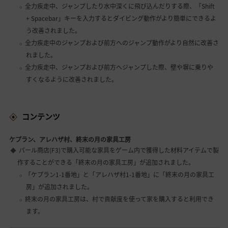
全力疾走中、ジャンプしたり水中深くに飛び込んだりする際、「Shift
+ Spacebar」キーを入力するとダイビング動作がより簡単にできるよ
う改善されました。
全力疾走中のジャンプおよび前方へのジャンプ動作がより自然に改善さ
れました。
全力疾走中、ジャンプおよび前方へジャンプした際、壁や塀に乗りや
すくなるように改善されました。
コンテンツ
ケプラン、アレハザ村、終末の月の家具工房
パール商店(F3)で購入可能な家具をゲーム内で獲得した材料アイテムで製
作することができる「終末の月の家具工房」が追加されました。
「ケプラン1-1番地」と「アレハザ村1-1番地」に「終末の月の家具工
房」が追加されました。
終末の月の家具工房は、村で貢献度を使って家を購入すると利用でき
ます。