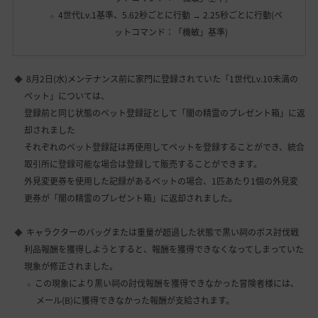
4世代Lv.1基準、5.62秒ごとに行動 → 2.25秒ごとに行動(ペ
ットコマンド：「機敏」基準)
8月2日(水)メンテナンス前に家門に登録されていた「1世代Lv.10未満の
ペット」については、
登録前と同じ状態のペット登録証として「闇の精霊のプレゼント箱」に返
却されました
それぞれのペット登録証は再使用してペットを登録することができ、統合
取引所に登録可能な場合は登録して販売することができます。
外見変更券を使用した記録があるペットの場合、1匹あたり1個の外見変
更券が「闇の精霊のプレゼント箱」に返却されました。
キャラクターのバッグまたは重量が超過した状態で黒い祠のボス討伐戦
利品報酬を獲得しようとすると、報酬を獲得できなくなってしまっていた
現象が修正されました。
この現象により黒い祠の討伐報酬を獲得できなかった冒険者様には、
メール(B)に獲得できなかった報酬が支給されます。