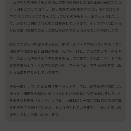
ームの狩り場情報でもこの適正攻撃力の意味と数値を正確に確認できる
ようUIも合わせて改善し、適正攻撃力が現在の狩り場(デキアの灯りを
含む)などの状況ときちんと合っているのかももう一度チェックした上
で、必要だと判断された場合は整理していきます。そして狩り場に入る
ための最小攻撃力のような数値も改善できる部分がないか考慮します。
続いてこの状況を改善するため、前述した「デキアの灯り」を通じて一
部の狩り場の等級と戦利品を最上位に格上げし、これに加えて「ウルキ
タ」のような次の最上位狩り場を準備しています。これにより、上位の
冒険者様がより上位の狩り場に移動して十分に満足できる報酬を受け取
れる構造を作り直していきます。
その一環として、新たな狩り場「ウルキタ」では、従来の狩り場にはな
かった「闇捕食の起源」のような新しい形の戦利品を準備しました。引
き続き頭を悩ませながら、より新しい戦利品と一緒に冒険者の皆様に成
長動機を持ち続けていただけるよう努力していきます。今後とも黒い砂
漠をよろしくお願いいたします。