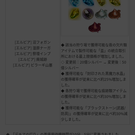
[エルビア] 沼フォガン
◆ 該当の狩り場で獲得可能な夜の欠片類
[エルビア] 湿原ナーガ
アイテムで製作可能な「盃」の統合取引
[エルビア] 祭壇インプ
所における最上限価格が増加しました。
[エルビア] 廃城跡
◇ 変更前：20億シルバー → 変更後：50
[エルビア] ビラーギ山塞
億シルバー
◆ 獲得可能な「封印された黒魔力水晶」
の獲得確率が従来に比べ約25%増加しま
した。
◆ 各狩り場で獲得可能な痕跡類アイテム
の獲得確率が従来に比べ約30%増加しま
した。
◆ 獲得可能な「ブラックストーン(武器/
防具)」の獲得確率が従来に比べ約30%減
少しました。
「デキアの灯り」の再使用待機時間が10分→5分に変更されました。