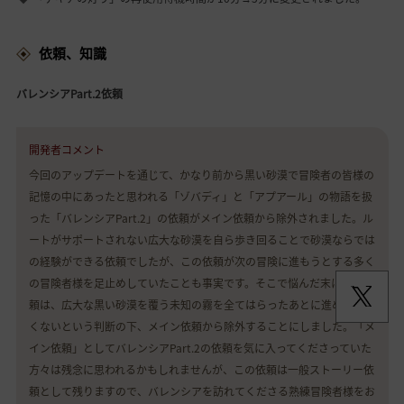
依頼、知識
バレンシアPart.2依頼
開発者コメント
今回のアップデートを通じて、かなり前から黒い砂漠で冒険者の皆様の
記憶の中にあったと思われる「ゾバディ」と「アプアール」の物語を扱
った「バレンシアPart.2」の依頼がメイン依頼から除外されました。ル
ートがサポートされない広大な砂漠を自ら歩き回ることで砂漠ならでは
の経験ができる依頼でしたが、この依頼が次の冒険に進もうとする多く
の冒険者様を足止めしていたことも事実です。そこで悩んだ末にこの依
頼は、広大な黒い砂漠を覆う未知の霧を全てはらったあとに進めても遅
くないという判断の下、メイン依頼から除外することにしました。「メ
イン依頼」としてバレンシアPart.2の依頼を気に入ってくださっていた
方々は残念に思われるかもしれませんが、この依頼は一般ストーリー依
頼として残りますので、バレンシアを訪れてくださる熟練冒険者様をお