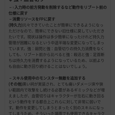
－↑入力時の前方発動を削除するなど動作をリブート前の
仕様に戻す
－消費リソースをFPに戻す
(持久力)
元々できていたことが簡単にできるようになっ
ただけなので、簡単にできない旧仕様に戻していただき
たいです。現状は操作は多少簡単になったけれど持久力
管理が困難になるという中途半端な変更になってしまっ
ています。強：廻閃と強：血管切りの持久力消費をなく
しても、リブート前から比べると強：殺迅と強：足首断
ちは持久力を消費するようになっているため、以前より
も自由に動き回り続けることはないでしょう。
－スキル使用中のモンスター無敵を追加する
(その他)
黒い祠が実装され、とても痛いダメージ床や狭
い範囲内で攻撃をし続ける必要があるギミックなどが増
えましたが、血管切りはキャラクターが左右に動き回る
という動作をする都合上これらに対して非常に弱いで
す。動作を変更してしまうとまったく別のスキルになっ
てしまうため、そういった場面でも使用できるキャラク