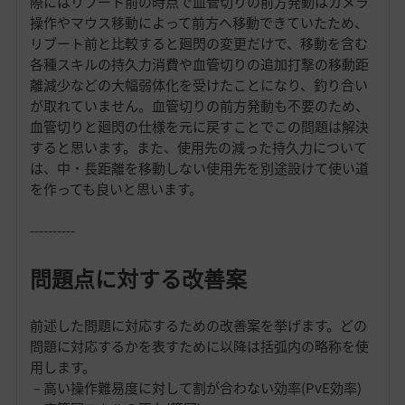
際にはリブート前の時点で血管切りの前方発動はカメラ
操作やマウス移動によって前方へ移動できていたため、
リブート前と比較すると廻閃の変更だけで、移動を含む
各種スキルの持久力消費や血管切りの追加打撃の移動距
離減少などの大幅弱体化を受けたことになり、釣り合い
が取れていません。血管切りの前方発動も不要のため、
血管切りと廻閃の仕様を元に戻すことでこの問題は解決
すると思います。また、使用先の減った持久力について
は、中・長距離を移動しない使用先を別途設けて使い道
を作っても良いと思います。
----------
問題点に対する改善案
前述した問題に対応するための改善案を挙げます。どの
問題に対応するかを表すために以降は括弧内の略称を使
用します。
－高い操作難易度に対して割が合わない効率(PvE効率)