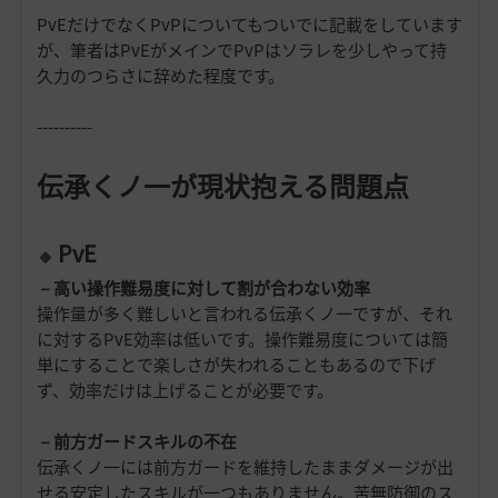
PvEだけでなくPvPについてもついでに記載をしています
が、筆者はPvEがメインでPvPはソラレを少しやって持
久力のつらさに辞めた程度です。
----------
伝承くノ一が現状抱える問題点
PvE
－高い操作難易度に対して割が合わない効率
操作量が多く難しいと言われる伝承くノ一ですが、それ
に対するPvE効率は低いです。操作難易度については簡
単にすることで楽しさが失われることもあるので下げ
ず、効率だけは上げることが必要です。
－前方ガードスキルの不在
伝承くノ一には前方ガードを維持したままダメージが出
せる安定したスキルが一つもありません。苦無防御のス