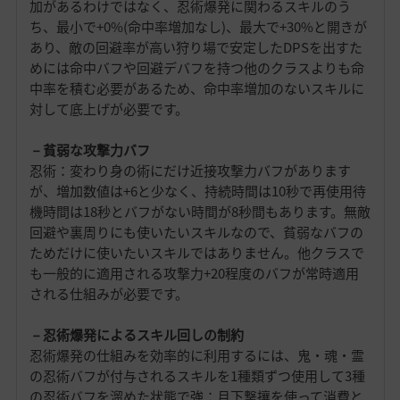
加があるわけではなく、忍術爆発に関わるスキルのう
ち、最小で+0%(命中率増加なし)、最大で+30%と開きが
あり、敵の回避率が高い狩り場で安定したDPSを出すた
めには命中バフや回避デバフを持つ他のクラスよりも命
中率を積む必要があるため、命中率増加のないスキルに
対して底上げが必要です。
－貧弱な攻撃力バフ
忍術：変わり身の術にだけ近接攻撃力バフがあります
が、増加数値は+6と少なく、持続時間は10秒で再使用待
機時間は18秒とバフがない時間が8秒間もあります。無敵
回避や裏周りにも使いたいスキルなので、貧弱なバフの
ためだけに使いたいスキルではありません。他クラスで
も一般的に適用される攻撃力+20程度のバフが常時適用
される仕組みが必要です。
－忍術爆発によるスキル回しの制約
忍術爆発の仕組みを効率的に利用するには、鬼・魂・霊
の忍術バフが付与されるスキルを1種類ずつ使用して3種
の忍術バフを溜めた状態で強：月下撃攘を使って消費と