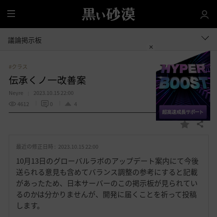
全
体
議論掲示板
#クラス
伝承くノ一改善案
Neyre
2023.10.15 22:00
4612
0
4
共有する
お
気
最近の修正日時 :
2023.10.15 22:00
に
入
10月13日のグローバルラボのアップデート案内にて今後
り
送られる意見も含めてバランス調整の参考にすると記載
があったため、日本サーバーのこの掲示板が見られてい
るのかは分かりませんが、開発に届くことを祈って投稿
します。