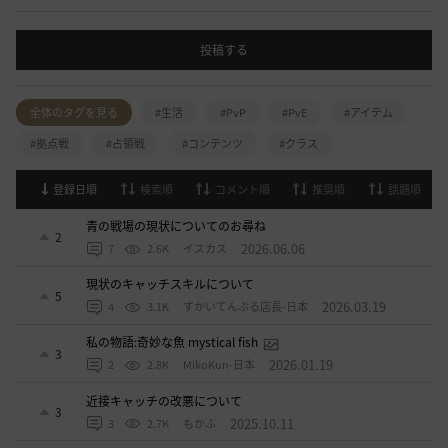
投稿する
全体のタグを見る
#生活
#PvP
#PvE
#アイテム
#拠点戦
#占領戦
#コンテンツ
#クラス
登録日順
検索順
コメント順
推奨順
話題順
青の戦場の現状についてのお尋ね
2
2026.06.06
7
2.6K
イスカス
現状のキャッチスキルについて
5
2026.03.19
4
3.1K
すかいてんぷる店長-日本
私の物語:奇妙な魚 mystical fish
3
2026.01.19
2
2.8K
MikoKun-日本
近接キャッチの改悪について
3
2025.10.11
3
2.7K
もかふ