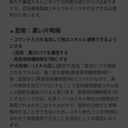
断ちや錬成スキルにすべての防御力減少デバフはありま
すが、忍術爆発関連スキルでもデバフを付与できれば便
利かと思います。
忍術：黒い片時雨
－コマンド入力を追加して他のスキルと連携できるよう
にする
－[忍術：霊]のバフを適用する
－再使用待機時間を7秒にする
(PvE効率)・(スキル回し)
現状で[忍術：霊]のバフが適用
されるスキルは、強：影の爆発(再使用待機時間9秒)・
強：血管切り(再使用待機時間9秒)と2つだけなので、黒
い片時雨を加えて3つにすることで忍術爆発関連スキル回
しの制約も緩和されると思います。再使用待機時間を7秒
にするというのは、伝承くノ一はスキル特化の3段階目が
適用されるのがこのスキルだけで、現状の12秒だと常時
維持することができないため、スキル特化バフの7秒間に
あわせて常時適用できることを目的としての設定になり
ます。