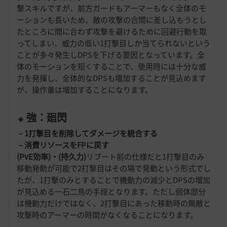
撃スキルですが、前方ガードもアーマーもなく全体のモ
ーションも長いため、敵の攻撃の合間に差し込もうとし
たところに間に合わず攻撃を避けるために回避行動を取
ってしまい、威力の低い1打撃目しか当てられないという
ことが多々発生しDPSを下げる要因となっています。全
体のモーションを短くすることで、使用時には十分な威
力を発揮し、全体的なDPSも増加することが見込めます
が、操作量は増加することになります。
強：廻閃
－1打撃目を削除してダメージを統合する
－消費リソースをFPに戻す
(PvE効率)・(持久力)
リブート前の仕様だと1打撃目のみ
移動発動が可能で2打撃目はその場で発動という形式でし
たが、1打撃のみとすることで機動力の減少とDPSの増加
が見込める一石二鳥の手段となります。ただし弱体部分
は機動力だけではなく、2打撃目にあった移動時の無敵と
攻撃時のアーマーの時間がなくなることになります。