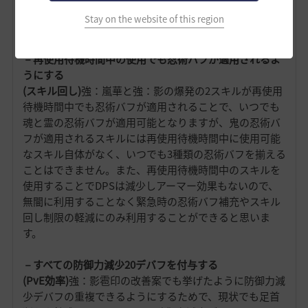
します。
Stay on the website of this region
強：嵐華
－再使用待機時間中の使用でも忍術バフが適用されるよ
うにする
(スキル回し)
強：嵐華と強：影の爆発の2スキルが再使用
待機時間中でも忍術バフが適用されることで、いつでも
魂と霊の忍術バフが適用可能となりますが、鬼の忍術バ
フが適用されるスキルには再使用待機時間中に使用可能
なスキル自体がなく、いつでも3種類の忍術バフを揃える
ことはできません。また、再使用待機時間中のスキルを
使用することでDPSは減少しアーマー効果もないので、
無闇に利用することなく緊急時の忍術バフ補充やスキル
回し制限の軽減にのみ利用することができると思いま
す。
－すべての防御力減少20デバフを付与する
(PvE効率)
強：影雹印の改善案でも挙げたように防御力減
少デバフの重複できるようにするためで、現状でも足首