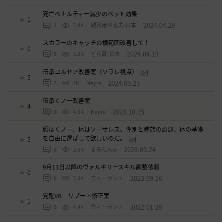
死亡ペナルティー減少のペット効果
1
2024.04.28
2
3.4K
観賞用やる夫-日本
スカラーのキャッチの横範囲改善して！
0
2024.04.15
0
3.2K
どら蔵-日本
伝承コルセア改善案（ソラレ視点）
5
2024.03.23
2
4K
Neyre
伝承くノ一改善案
4
2023.10.15
0
4.6K
Neyre
顔はくノ一、体はソーサレス、性別と種族の頭部、体の基礎
を自由に選ばして欲しいのだ。
5
2023.09.24
0
3.6K
まみたんw
9月13日以降のヴァルキリースキル調整依頼
0
2023.09.16
0
3.6K
ウィーラント
覚醒VK リブート修正案
1
2022.01.28
0
4.4K
ウィーラント