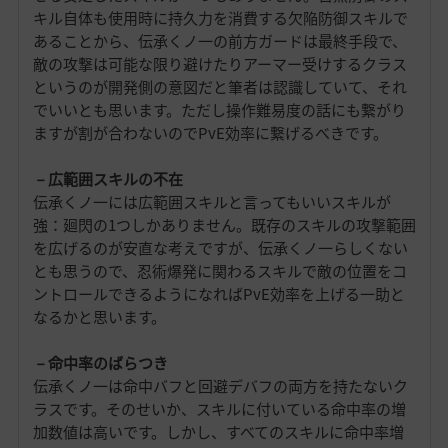
キル自体も使用時に持久力を消費する欠陥防御スキルで
あることから、伝承くノ一の前方ガードは最終手段で、
敵の攻撃は可能な限り避けたりアーマー受けするクラス
というのが開発側の意図だと筆者は認識していて、それ
でいいとも思います。ただし操作難易度の話にも繋がり
ますが割が合わないのでPvE効率に繋げるべきです。
－広範囲スキルの不在
伝承くノ一には広範囲スキルと言ってもいいスキルが
強：廻閃の1つしかありません。既存のスキルの攻撃範囲
を広げるのが安直な考えですが、伝承くノ一らしくない
とも思うので、忍術爆発に関わるスキルで敵の位置をコ
ントロールできるようになればPvE効率を上げる一助と
なるかと思います。
－命中率のばらつき
伝承くノ一は命中バフと回避デバフの両方を持たないク
ラスです。そのせいか、スキルに付いている命中率の増
加数値は高いです。しかし、すべてのスキルに命中率増