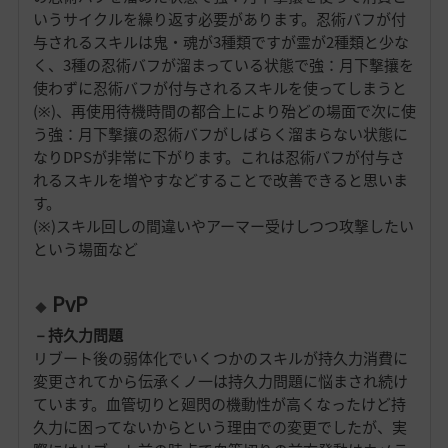
いうサイクルを繰り返す必要があります。忍術バフが付
与されるスキルは鬼・魂が3種類ですが霊が2種類と少な
く、3種の忍術バフが溜まっている状態で強：月下撃攘を
使わずに忍術バフが付与されるスキルを使ってしまうと
(※)、再使用待機時間の都合上により殆どの場面で次に使
う強：月下撃攘の忍術バフがしばらく溜まらない状態に
なりDPSが非常に下がります。これは忍術バフが付与さ
れるスキルを増やすなどすることで改善できると思いま
す。
(※)スキル回しの間違いやアーマー受けしつつ攻撃したい
という場面など
PvP
－持久力問題
リブート後の弱体化でいくつかのスキルが持久力消費に
変更されてから伝承くノ一は持久力問題に悩まされ続け
ています。血管切りと廻閃の機動性が高くなったけど持
久力に困ってないからという理由での変更でしたが、実