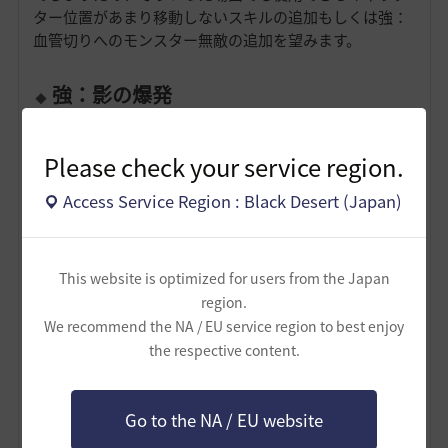
ター位置があまり移動しないスキルの追加もしくは強：
血管切りへのモンスター無敵の追加を望みます。
強：影の爆発
－打撃回数を1回にしてダメージを統合し、単発の爆発攻
撃にすることでモーションを短縮する
Please check your service region.
(PvE効率)
強：影の爆発は合計ダメージ自体は強力なスキ
ルですが、モーションの長いチャネリングスキルです。
Access Service Region : Black Desert (Japan)
チャネリング中は爆発が最大8回発生して回数毎に爆発が
前方へ進んでいくという仕様のため、前後範囲ぎりぎり
の敵には爆発がすべて命中せず、チャネリングを中断す
This website is optimized for users from the Japan
れば爆発も途中で終わってしまいます。単発・短モーシ
region.
ョンのスキルにすることで、DPSの増加が見込めます
We recommend the NA / EU service region to best enjoy
が、操作量は増加することになります。
the respective content.
－再使用待機時間中の使用でも忍術バフが適用されるよ
うにする
Go to the NA / EU website
(スキル回し)
後述の強：嵐華の改善案にてまとめて説明