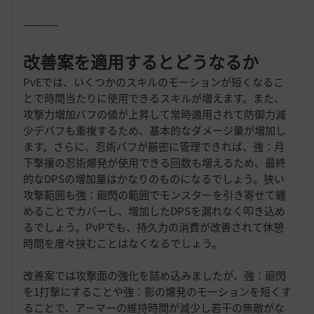
----------
改善案を適用するとどうなるか
PvEでは、いくつかのスキルのモーションが短くなるこ
とで時間当たりに使用できるスキルが増えます。また、
攻撃力増加バフの値が上昇して常時適用されて防御力減
少デバフも重複するため、基本的なダメージ量が増加し
ます。さらに、忍術バフが厳密に管理できれば、強：月
下撃攘の忍術爆発が使用できる回数も増えるため、最終
的なDPSの増加量はかなりのものになるでしょう。狭い
攻撃範囲も強：廻閃の範囲でモンスターを引き寄せて纏
めることでカバーし、増加したDPSを漏れなく叩き込め
るでしょう。PvPでも、持久力の消費が改善されて休憩
時間を度々挟むことはなくなるでしょう。
改善案では攻撃面の強化を詰め込みましたが、強：廻閃
を1打撃にすることや強：影の爆発のモーションを短くす
ることで、アーマーの維持時間が減少し若干の無敵がな