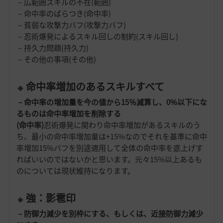
－広範囲スキルの不在(範囲)
－命中率のばらつき(命中率)
－貧弱な攻撃力バフ(攻撃力バフ)
－忍術爆発によるスキル回しの制約(スキル回し)
－持久力問題(持久力)
－その他の事項(その他)
命中率増加のあるスキルすべて
－命中率の増加量を今の値から15％減算し、0%以下にな
るものは命中率増加を削除する
(命中率)
忍術爆発に関わり命中率増加があるスキルのう
ち、最小の命中率増加量は+15%なのでそれを基準に命中
率増加15%バフを別途適用して全体の命中率を底上げす
ればいいのではないかと思います。元々15%以上あるも
のについては現状維持になります。
強：影雹印
－防御力減少を別枠にする、もしくは、近接防御力減少