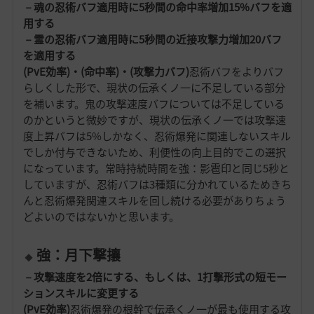
－魂の忍術バフ適用時に5秒間の命中率増加15%バフを適
用する
－霊の忍術バフ適用時に5秒間の近接攻撃力増加20バフ
を適用する
(PvE効率)・(命中率)・(攻撃力バフ)
忍術バフをよりバフ
らしくした形で、現状の伝承くノ一に不足している部分
を補います。鬼の攻撃速度バフについては不足している
のかというと微妙ですが、現状の伝承くノ一では攻撃速
度上昇バフは5%しかなく、忍術爆発に関連しないスキル
でしか付与できないため、利便性の向上目的でこの選択
になっています。常時持続時間を強：影雹印と同じ5秒と
していますが、忍術バフは3種類に分かれているためきち
んと忍術爆発関連スキルを回し続ける必要がありちょう
どよいのではないかと思います。
強：月下撃攘
－攻撃速度を2倍にする、もしくは、1打撃形式の短モー
ションスキルに変更する
(PvE効率)
忍術爆発の根幹で伝承くノ一が最も使用する攻