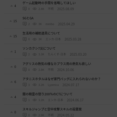
ゲーム起動時の手間を省略してほしい
4
2025.08.09
0
2.4K
不明
SGとGA
15
2025.04.29
2
3K
mmbo
生活用の補助道具について
15
2025.03.28
0
3K
エンカ-日本
ソンカクシ7災について
1
2025.03.20
2
3.3K
たんくす-日本
アグリスの熱気の様なカプラス用の熱気も欲しい
0
2024.10.06
0
2.8K
不明
アタニスホタルはなぜ家門バッグに入れられないのか？
6
2024.07.17
3
3.2K
Lyzerica
闇の精霊の怒り200％のCTについて
4
2024.06.17
1
3.2K
エンカ-日本
スキルジャンプと空中攻撃スキルの設置案
0
2024.05.22
0
2.9K
不明