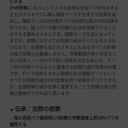
にする
(PvE効率)
このパッシブスキル自体は忍術バフを付与する
主力スキルすべてに敵に暗殺マークを生成する効果を追
加し、暗殺マークは5秒間すべての防御力減少20の効果を
持つため、殴っている敵の防御力をほぼ常時下げること
のできる優秀なスキルです。暗殺マーク生成となってい
ますが、実際にはすべての防御力減少デバフを与えるだ
けなので、足首断ちなどのスキルにもあるすべての防御
力減少効果とは重複しません。攻撃範囲が狭く安定もし
ない伝承くノ一がPvEで高い効率を出すためには、ナー
フ前の伝承ウサのように重複する防御力減少効果が必要
です。デバフ自体をスキル説明どおり暗殺マークという
すべての防御力減少20の効果を持つ単独のデバフとする
か、近接防御力減少効果に変更することで防御力減少効
果の重複ができればと思います。
伝承：沈黙の悲歌
－鬼の忍術バフ適用時に5秒間の攻撃速度上昇10%バフを
適用する