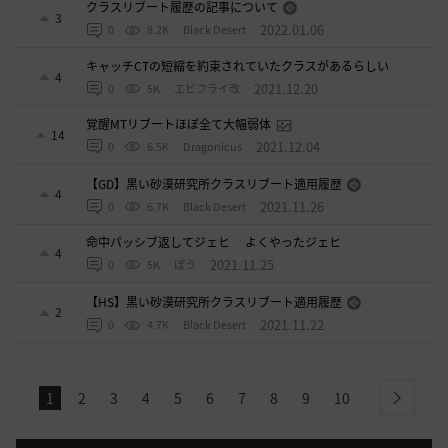
クラスリブート履歴の記事について
3
2022.01.06
0
8.2K
Black Desert
キャッチCTの短縮を約束されていたクラスがあるらしい
4
2021.12.20
0
5K
エビフライ改
覚醒MTリブートほぼ全て大幅弱体
14
2021.12.04
0
6.5K
Dragonicus
【GD】黒い砂漠研究所クラスリブート適用履歴
4
2021.11.26
0
6.7K
Black Desert
命中パッシブ返してジェヒ よくやったジェヒ
4
2021.11.25
0
5K
ぽう
【HS】黒い砂漠研究所クラスリブート適用履歴
2
2021.11.22
0
4.7K
Black Desert
1
2
3
4
5
6
7
8
9
10
next