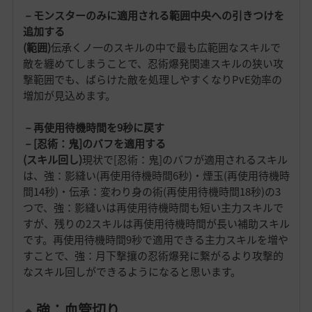
－モンスターのみに適用される範囲中央への引きつけを
追加する
(範囲)
伝承くノ一のスキルの中で最も広範囲なスキルで
敵を纏めてしまうことで、忍術爆発関連スキルの狭い攻
撃範囲でも、ばらけた敵を処理しやすくなりPvE効率の
増加が見込めます。
－再使用待機時間を9秒に戻す
－[忍術：鬼]のバフを適用する
(スキル回し)
現状で[忍術：鬼]のバフが適用されるスキル
は、強：影縫い(再使用待機時間6秒)・煙玉(再使用待機時
間14秒)・伝承：変わり身の術(再使用待機時間18秒)の3
つで、強：影縫いは再使用待機時間も短い主力スキルで
すが、残りの2スキルは再使用待機時間が長い補助スキル
です。再使用待機時間9秒で適用できる主力スキルを増や
すことで、強：月下撃攘の忍術爆発に繋がるより攻撃的
なスキル回しができるようになると思います。
強：血管切り