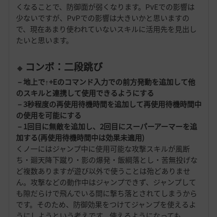
くなることで、防御面が弱くなります。PvEでの影響は
少ないですが、PvPでの影響は大きいかと思いますの
で、現在あまり使われていないスキルに活用先を見出し
たいと思います。
コンボ：二段跳び
－地上で↑+Eのコマンド入力での前方発動を追加して他
のスキルと連携して使用できるようにする
－3秒程度の再使用待機時間を追加して再使用待機時間中
の使用を可能にする
－1回目に無敵を追加し、2回目にスーパーアーマーを追
加する(再使用待機時間中は効果未適用)
くノ一にはジャンプ中に使用可能な攻撃スキルが風断
ち・廻天降下蹴り・影の爆発・飯綱落とし・苦無投げな
ど複数ありますが遊び以外で使うことは殆どありませ
ん。攻撃などの動作中はジャンプできず、ジャンプして
も隙だらけで飛んでいる間に撃ち落とされてしまうから
です。そのため、防御効果をつけてジャンプを使えるよ
うにしようという考えです。使えるようになっても、