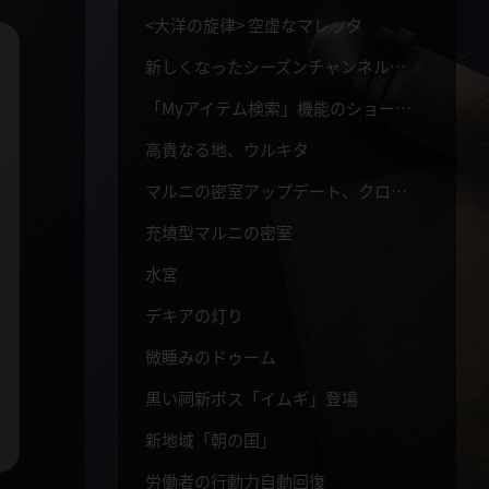
<大洋の旋律> 空虚なマレッタ
新しくなったシーズンチャンネル、常時シーズン
「Myアイテム検索」機能のショートカット - Ctrl +
高貴なる地、ウルキタ
マルニの密室アップデート、クログダルの巣
充填型マルニの密室
水宮
デキアの灯り
微睡みのドゥーム
黒い祠新ボス「イムギ」登場
新地域「朝の国」
労働者の行動力自動回復