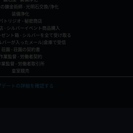
の錬金術師 - 光明石交換/浄化
装備浄化
パトリジオ - 秘密商店
店 - シルバーイベント商品購入
ゼント箱 - シルバーを全て受け取る
(シルバーが入ったメール)倉庫で受信
荘園 - 荘園の契約書
作業監督 - 労働者契約
作業監督 - 労働者取引所
皇室競売
プデートの詳細を確認する