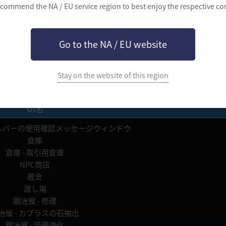
commend the NA / EU service region to best enjoy the respective co
Go to the NA / EU website
Stay on the website of this region
、倉庫のシルバーの表記が1つに統合されました。
UI名
ルバーの使用確認メッセージウィンドウ
倉庫
倉庫 - 取引用倉庫
NPC商店
厩舎
渡し場
鍛冶屋 - 修理
冶屋 - カプラスの石抽出
鍛冶屋 - 装備浄化