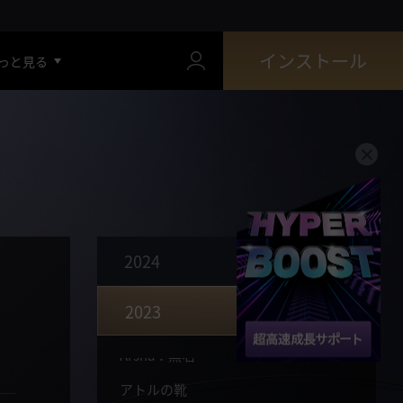
インストール
っと見る
世界を変えるハンマーの錬金術師、スカラー！
幻想馬との出会い : プィピコの夢見る木馬
2024
成長支援 : 真(IV) ブラックスター選択箱
2023
破壊された水晶の復旧機能
Arsha：無名
アトルの靴