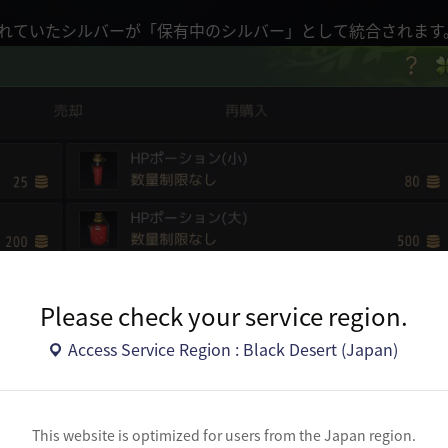
れていたシルバーが「保有中のシルバー」として統合されます
Please check your service region.
Access Service Region : Black Desert (Japan)
This website is optimized for users from the Japan region.