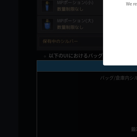
We re
以下のUIにおけるバッグ内のシルバー
バッグ/倉庫内シ
鍛