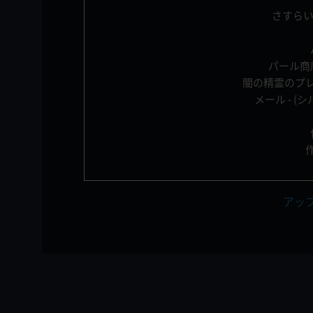
さすらい
パール商
闇の精霊のプレ
メール - 
アッ