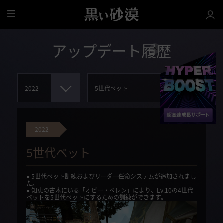
全
体
アップデート履歴
2022
5世代ペット
● 5世代ペット訓練およびリーダー任命システムが追加されまし
た。
● 知恵の古木にいる「オビー・ベレン」により、Lv.10の4世代
ペットを5世代ペットにするための訓練ができます。