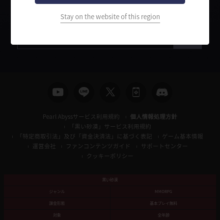
Stay on the website of this region
検
索
Pearl Abyssサービス利用規約
個人情報処理方針
「黒い砂漠」サービス利用規約
「特定商取引法」及び「資金決済法」に基づく表記
ゲーム基本情報
運営会社
ファンコンテンツガイド
サポートセンター
クッキーポリシー
黒い砂漠
ジャンル
MMORPG
課金形態
基本プレイ無料
対象
全年齢