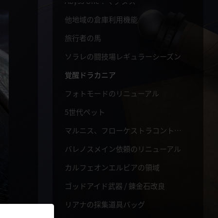
Abyss One：マグヌス
他地域の倉庫利用機能
旅行者の馬
ソラレの闘技場レギュラーシーズン
覚醒ドラカニア
フォトモードのリニューアル
5世代ペット
マルニス、フローケストラコントラバス
バレノスメイン依頼のリニューアル
カルフェオンエルビアの領域
ゴッドアイド武器 / 錬金石改良
リアナの採集道具バッグ