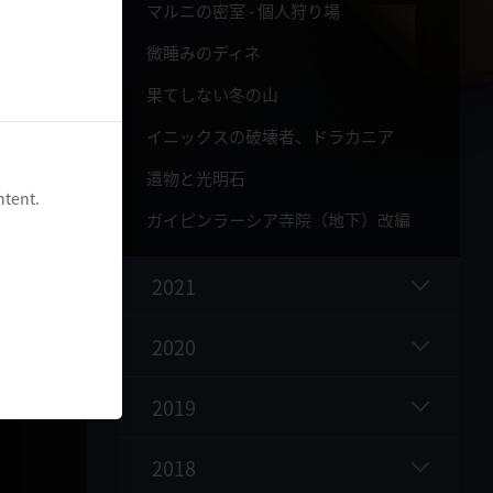
マルニの密室 - 個人狩り場
微睡みのディネ
果てしない冬の山
イニックスの破壊者、ドラカニア
遺物と光明石
ntent.
ガイピンラーシア寺院（地下）改編
2021
2020
2019
2018