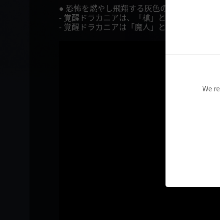
● 恐怖を燃やし飛翔する灰色の翼、ドラカニ
- 覚醒ドラカニアは、「槍」という竜語の意味を
- 覚醒ドラカニアは「魔人」と「魔竜」の状
We re