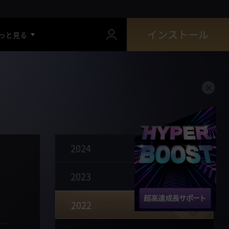
インストール
っと見る
2024
新規クラス「ウサ」
カーマスリビア、オーディリタ地域の家門能力値依頼
2023
ソラレ名誉の殿堂
2022
他地域の倉庫利用機能