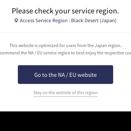
アの覚醒が実装されます。
Please check your service region.
持つ2本の槍、「トリオン(Trion)」を武器に戦います。
態を切り替えることができます。
Access Service Region : Black Desert (Japan)
This website is optimized for users from the Japan region.
commend the NA / EU service region to best enjoy the respective co
Go to the NA / EU website
Stay on the website of this region